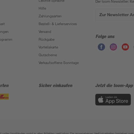
Leichte Sprache
Der toom Newsletter: K
Hilfe
Zur Newsletter 
Zahlungsarten
eit
Bestell- & Lieferservices
ungen
Versand
Folge uns
Programm
Rückgabe
Vorteilskarte
Gutscheine
Verkaufsoffene Sonntage
rten
Sicher einkaufen
Jetzt die toom-App
sind unter Umständen nicht in allen Märkten verfügbar. Die angegebenen Verfügbarkeiten beziehen s