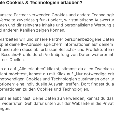
Gardinia
 Alu-
Rollringe für
Ventilkopf
Vorhangschienen 100
Stück
6
,
14
,
99
99
€
€