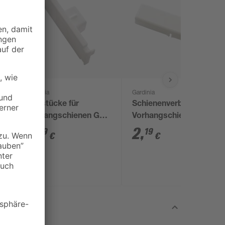
Gardinia
Gardinia
Endstücke für
Schienenverbinder für
Vorhangschienen GE
Vorhangschienen
1 weiß 2 Stück
weiß
2
,
2
,
19
19
€
€