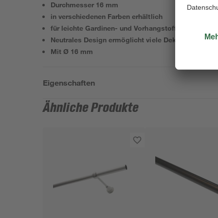
Durchmesser 16 mm
in verschiedenen Farben erhältlich
für leichte Gardinen- und Vorhangstoffe
Neutrales Design ermöglicht viele Dekorationsvari
Mit Ø 16 mm
Eigenschaften
Ähnliche Produkte