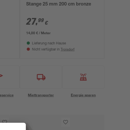
Stange 25 mm 200 cm bronze
27
,
99
€
14,00 € / Meter
Lieferung nach Hause
Troisdorf
Nicht verfügbar in
eservice
Miettransporter
Energie sparen