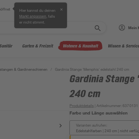
öffnet
✕
Hier kannst du deinen
, falls
Markt anpassen
er nicht stimmt.
Mein 
Sanitär
Garten & Freizeit
Wohnen & Haushalt
Wissen & Servic
stangen & Gardinenschienen
/
Gardinia Stange 'Memphis' edelstahl 240 cm
Gardinia Stange 
240 cm
Produktdetails
| Artikelnummer
:
6370131
Farbe und Länge auswählen
Varianten aufrufen:
Edelstahlfarben | 240 cm
|
nicht verfü