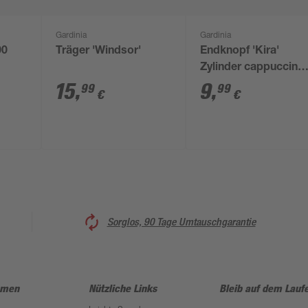
Gardinia
Gardinia
00
Träger 'Windsor'
Endknopf 'Kira'
Zylinder cappuccino
Stück
15
,
9
,
99
99
€
€
Sorglos, 90 Tage Umtauschgarantie
hmen
Nützliche Links
Bleib auf dem Lauf