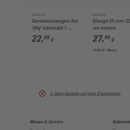
Gardinia
Gardinia
Gardinenstangen-Set
Stange 25 mm 2
'Ally' edelstahl 1-
cm bronze
läufig 200 cm
22
,
27
,
99
99
€
€
14,00 € / Meter
5 Jahre Garantie auf toom Eigenmarken
Wissen & Service
Unterne