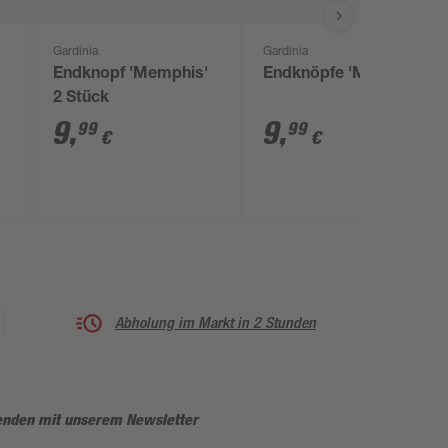
Gardinia
Gardinia
Endknopf 'Memphis'
Endknöpfe 'Memphis'
 2
2 Stück
9
,
9
,
99
99
€
€
Abholung im Markt in 2 Stunden
enden mit unserem Newsletter