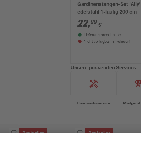
Gardinenstangen-Set 'Ally'
edelstahl 1-läufig 200 cm
22
,
99
€
Lieferung nach Hause
Troisdorf
Nicht verfügbar in
Unsere passenden Services
Handwerksservice
Mietgerät
Bestseller
Bestseller