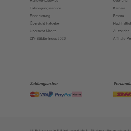
Handwerksservice
Über uns
Entsorgungsservice
Karriere
Finanzierung
Presse
Übersicht Ratgeber
Nachhaltigk
Übersicht Märkte
Auszeichn
DIY-Städte-Index 2026
Affiliate-
Zahlungsarten
Versanda
Alle Preisangaben in EUR inkl. gesetzl. MwSt.. Die dargestellten Angebote 