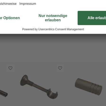
Metall Info: Ab Stangenlänge 200
anten