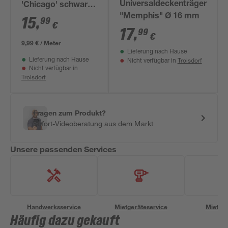
Universaldeckenträger
'Chicago' schwarz
"Memphis" Ø 16 mm
160 cm
15
,
99
€
17
,
99
€
9,99 € / Meter
Lieferung nach Hause
Troisdorf
Lieferung nach Hause
Nicht verfügbar in
Nicht verfügbar in
Troisdorf
Fragen zum Produkt?
Sofort-Videoberatung aus dem Markt
Unsere passenden Services
Handwerksservice
Mietgeräteservice
Miettra
Häufig dazu gekauft