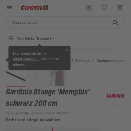
Mein Markt:
Troisdorf
✕
Hier kannst du deinen
, falls er nicht
Markt anpassen
/
Wohnen & Haushalt
/
Gardinen & Vorhänge
/
Gardinenstangen & G
stimmt.
Gardinia Stange 'Memphis'
schwarz 200 cm
Produktdetails
| Artikelnummer
:
6378163
Farbe und Länge auswählen