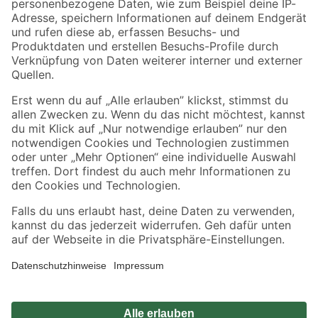
Zahlungsarten
Versandarten
Sicher einkaufen
Jetzt die toom-App herunterladen
Alle Preisangaben in EUR inkl. gesetzl. MwSt.. Die dargestellten Angebote sind unter
Umständen nicht in allen Märkten verfügbar. Die angegebenen Verfügbarkeiten beziehen
sich auf den unter "Mein Markt" ausgewählten toom Baumarkt. Alle Angebote und
Produkte nur solange der Vorrat reicht.
*Paketversand ab 59 € versandkostenfrei, gilt nicht für Artikel mit Speditionsversand, hier
fallen zusätzliche Versandkosten an.
Datenschutz
Privatsphäre
Impressum
AGB