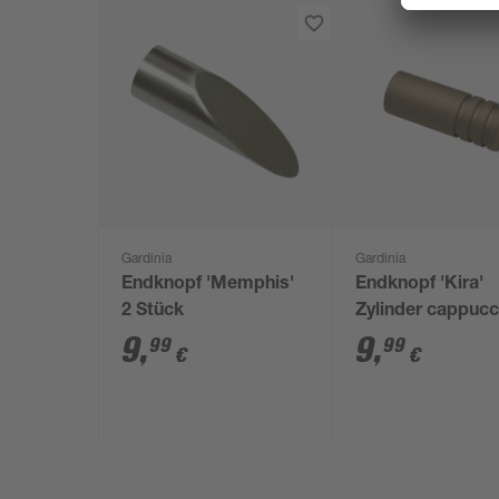
Gardinia
Gardinia
Endknopf 'Memphis'
Endknopf 'Kira'
2 Stück
Zylinder cappucc
Stück
9
,
9
,
99
99
€
€