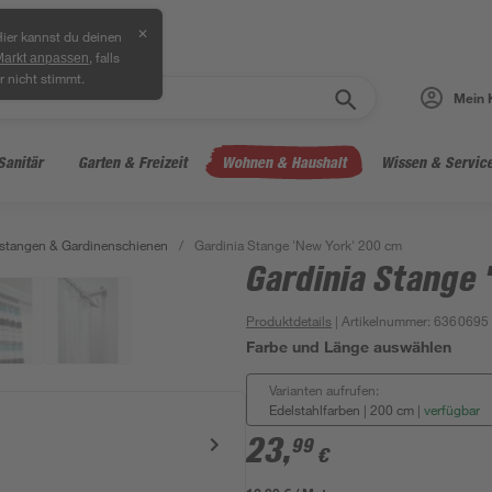
✕
ier kannst du deinen
, falls
Markt anpassen
r nicht stimmt.
Mein 
Sanitär
Garten & Freizeit
Wohnen & Haushalt
Wissen & Servic
stangen & Gardinenschienen
/
Gardinia Stange 'New York' 200 cm
Gardinia Stange
Produktdetails
| Artikelnummer
:
6360695
Farbe und Länge auswählen
Varianten aufrufen:
Edelstahlfarben | 200 cm
|
verfügbar
23
,
99
€