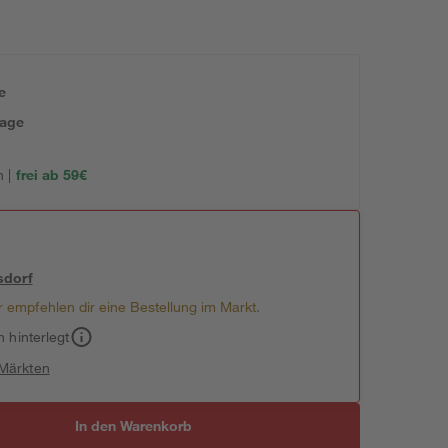
e
tage
 |
frei ab 59€
sdorf
 empfehlen dir eine Bestellung im Markt.
h hinterlegt
 Märkten
In den Warenkorb