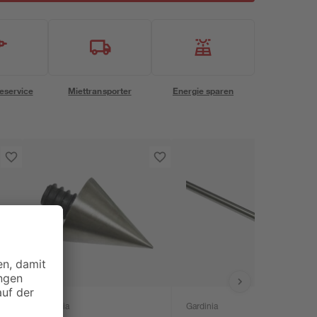
eservice
Miettransporter
Energie sparen
Gardinia
Gardinia