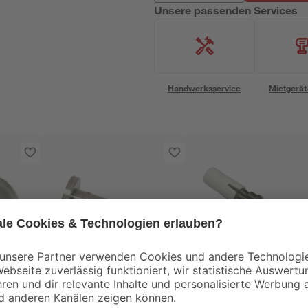
Unsere passenden Services
Handwerksservice
Mietgerät
Gardinia
Gardinia