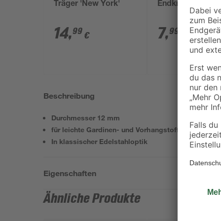
Träger 'New York'
Endknopf 'New Y
14
,
7
,
99
99
€
€
Beschreibung
Durchmesser 12 mm
für leichte Gardinen- und Vorhangstoffe
In klassischer Edelstahloptik
Eigenschaften
Ähnliche Produkte