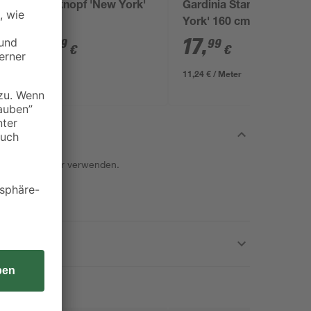
Endknopf 'New York'
Gardinia Stange 'New
 7
York' 160 cm
7
,
17
,
99
99
€
€
11,24 € / Meter
200 cm 3 Träger verwenden.