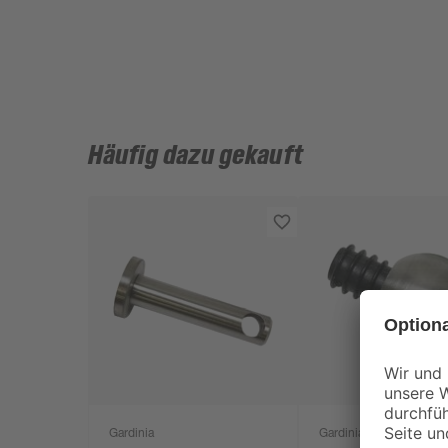
Häufig dazu gekauft
Gardinia
Gardinia