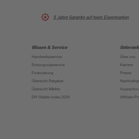
5 Jahre Garantie auf toom Eigenmarken
Wissen & Service
Unterne
Handwerksservice
Über uns
Entsorgungsservice
Karriere
Finanzierung
Presse
Übersicht Ratgeber
Nachhaltigk
Übersicht Märkte
Auszeichn
DIY-Städte-Index 2026
Affiliate-