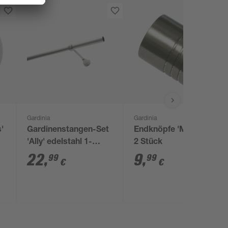
Gardinia
Gardinia
'
Gardinenstangen-Set
Endknöpfe 'Memphis'
'Ally' edelstahl 1-
2 Stück
läufig 200 cm
22
,
9
,
99
99
€
€