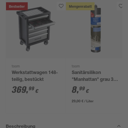
Bestseller
Mengenrabatt
toom
toom
Werkstattwagen 148-
Sanitärsilikon
teilig, bestückt
"Manhattan" grau 310
ml
369
,
8
,
99
99
€
€
29,00 € / Liter
Beschreibung