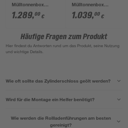
Mülltonnenbox
Mülltonnenbox
'StoreMax'
'StoreMax 120' silber-
1.289
,
1.039
,
00
00
€
€
quarzgrau-metallic
metallic
163 x 78 cm
Häufige Fragen zum Produkt
Hier findest du Antworten rund um das Produkt, seine Nutzung
und wichtige Details.
Wie oft sollte das Zylinderschloss geölt werden?
Wird für die Montage ein Helfer benötigt?
Wie werden die Rollladenführungen am besten
gereinigt?