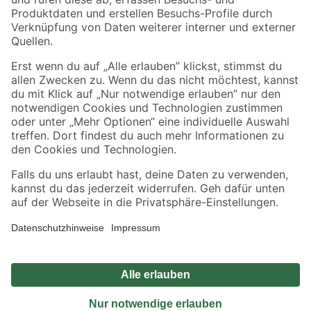
Sicher einkaufen
Jetzt die toom-App herunterladen
Alle Preisangaben in EUR inkl. gesetzl. MwSt.. Die dargestellten Angebote sind unter
Umständen nicht in allen Märkten verfügbar. Die angegebenen Verfügbarkeiten beziehen
sich auf den unter "Mein Markt" ausgewählten toom Baumarkt. Alle Angebote und
Produkte nur solange der Vorrat reicht.
*Paketversand ab 59 € versandkostenfrei, gilt nicht für Artikel mit Speditionsversand, hier
fallen zusätzliche Versandkosten an.
Datenschutz
Privatsphäre
Impressum
AGB
Nutzungsbedingungen
Widerrufsrecht
Vertrag widerrufen
Barrierefreiheit