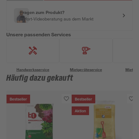
Fragen zum Produkt?
Sofort-Videoberatung aus dem Markt
Unsere passenden Services
Handwerksservice
Mietgeräteservice
Miettra
Häufig dazu gekauft
Bestseller
Bestseller
Aktion