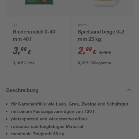
B1
toom
Rindenmulch 0-40
Spielsand beige 0-2
mm 40 l
mm 25 kg
3
,
2
,
99
99
€
€
3,29 €
0,10 € / Liter
0,12 € / Kilogramm
Beschreibung
für Gartenabfälle wie Laub, Gras, Zweige und Schnittgut
mit einem Fassungsvermögen von 120 l
platzsparend und wiederverwendbar
robustes und langlebiges Material
maximale Tragkraft 36 kg