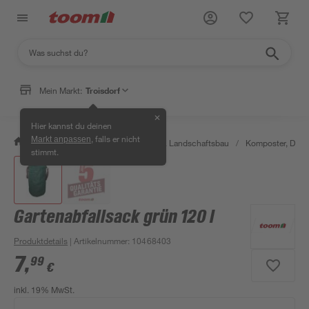
Mein Markt:
Troisdorf
✕
Hier kannst du deinen
, falls er nicht
Markt anpassen
/
Garten & Freizeit
/
Gartenbau & Landschaftsbau
/
Komposter, Durc
stimmt.
Gartenabfallsack grün 120 l
Produktdetails
| Artikelnummer
:
10468403
7
,
99
€
inkl. 19% MwSt.