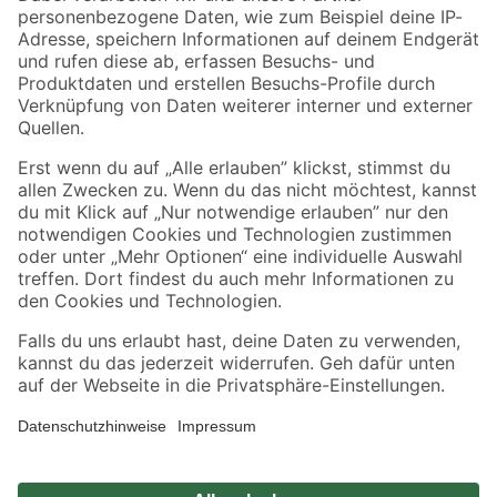
Zahlungsarten
Versandarten
Sicher einkaufen
Jetzt die toom-App herunterladen
Alle Preisangaben in EUR inkl. gesetzl. MwSt.. Die dargestellten Angebote sind unter
Umständen nicht in allen Märkten verfügbar. Die angegebenen Verfügbarkeiten beziehen
sich auf den unter "Mein Markt" ausgewählten toom Baumarkt. Alle Angebote und
Produkte nur solange der Vorrat reicht.
*Paketversand ab 59 € versandkostenfrei, gilt nicht für Artikel mit Speditionsversand, hier
fallen zusätzliche Versandkosten an.
Datenschutz
Privatsphäre
Impressum
AGB