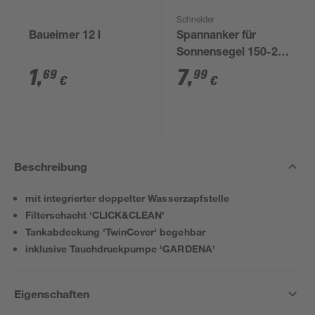
Schneider
Baueimer 12 l
Spannanker für
Sonnensegel 150-218
mm
1
,
7
,
69
99
€
€
Beschreibung
mit integrierter doppelter Wasserzapfstelle
Filterschacht 'CLICK&CLEAN'
Tankabdeckung 'TwinCover' begehbar
inklusive Tauchdruckpumpe 'GARDENA'
Eigenschaften