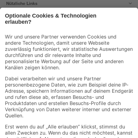
Nützliche Links
Bleib auf dem Laufenden mit unserem Newsletter
Der toom Newsletter: Keine Angebote und Aktionen mehr verpassen!
Zur Newsletter Anmeldung
Folge uns
Zahlungsarten
Versandarten
Sicher einkaufen