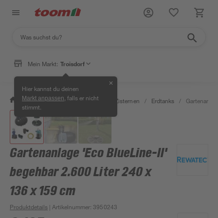
Mein Markt:
Troisdorf
✕
Hier kannst du deinen
, falls er nicht
Markt anpassen
/
Garten & Freizeit
/
Erdtanks & Zisternen
/
Erdtanks
/
Gartenanlage
stimmt.
Gartenanlage 'Eco BlueLine-II'
begehbar 2.600 Liter 240 x
136 x 159 cm
Produktdetails
| Artikelnummer
:
3950243