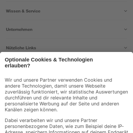
Wissen & Service
Unternehmen
Nützliche Links
Bleib auf dem Laufenden mit unserem Newsletter
Der toom Newsletter: Keine Angebote und Aktionen mehr verpassen!
Zur Newsletter Anmeldung
Folge uns