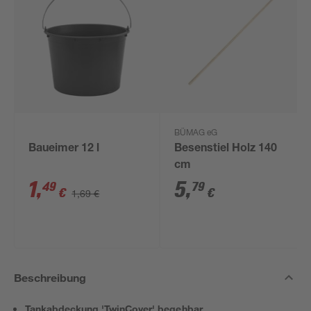
BÜMAG eG
Baueimer 12 l
Besenstiel Holz 140
cm
1
,
5
,
49
79
€
€
1,69 €
Beschreibung
Tankabdeckung 'TwinCover' begehbar