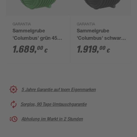
GARANTIA
GARANTIA
Sammelgrube
Sammelgrube
'Columbus' grün 4500
'Columbus' schwarz
l
3700 l
1.689
,
1.919
,
00
00
€
€
5 Jahre Garantie auf toom Eigenmarken
Sorglos, 90 Tage Umtauschgarantie
Abholung im Markt in 2 Stunden