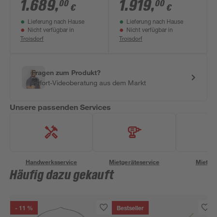
4500 l
3700 l
1.689
,
1.919
,
00
00
€
€
Lieferung nach Hause
Lieferung nach Hause
Nicht verfügbar in
Nicht verfügbar in
Troisdorf
Troisdorf
Fragen zum Produkt?
Sofort-Videoberatung aus dem Markt
Unsere passenden Services
Handwerksservice
Mietgeräteservice
Miettra
Häufig dazu gekauft
- 11 %
Bestseller