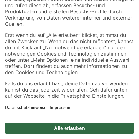
Zahlungsarten
Versandarten
Sicher einkaufen
Jetzt die toom-App herunterladen
Alle Preisangaben in EUR inkl. gesetzl. MwSt.. Die dargestellten Angebote sind unter
Umständen nicht in allen Märkten verfügbar. Die angegebenen Verfügbarkeiten beziehen
sich auf den unter "Mein Markt" ausgewählten toom Baumarkt. Alle Angebote und
Produkte nur solange der Vorrat reicht.
*Paketversand ab 59 € versandkostenfrei, gilt nicht für Artikel mit Speditionsversand, hier
fallen zusätzliche Versandkosten an.
Datenschutz
Privatsphäre
Impressum
AGB
Nutzungsbedingungen
Widerrufsrecht
Vertrag widerrufen