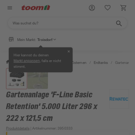
Mein Markt:
Troisdorf
✕
Hier kannst du deinen
, falls er nicht
Markt anpassen
/
Garten & Freizeit
/
Erdtanks & Zisternen
/
Erdtanks
/
Gartenanlage
stimmt.
Gartenanlage 'F-Line Basic
Retention' 5.000 Liter 296 x
222 x 121,5 cm
Produktdetails
| Artikelnummer
:
3950333