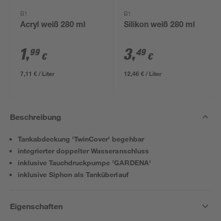
B1
B1
Acryl weiß 280 ml
Silikon weiß 280 ml
1
,
3
,
99
49
€
€
7,11 € / Liter
12,46 € / Liter
Beschreibung
Tankabdeckung 'TwinCover' begehbar
integrierter doppelter Wasseranschluss
inklusive Tauchdruckpumpe 'GARDENA'
inklusive Siphon als Tanküberlauf
Eigenschaften