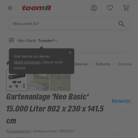
Mein Markt:
Troisdorf
✕
Hier kannst du deinen
, falls er nicht
Markt anpassen
/
Garten & Freizeit
/
Erdtanks & Zisternen
/
Erdtanks
/
Gartenanlag
stimmt.
Gartenanlage 'Neo Basic'
15.000 Liter 802 x 230 x 141,5
cm
Produktdetails
| Artikelnummer
:
3950507