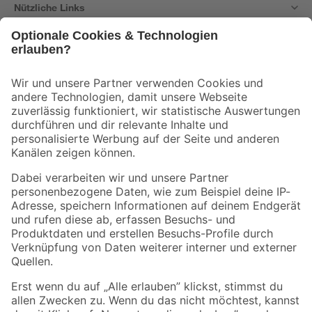
Nützliche Links
Bleib auf dem Laufenden mit unserem Newsletter
Der toom Newsletter: Keine Angebote und Aktionen mehr verpassen!
Zur Newsletter Anmeldung
Folge uns
Zahlungsarten
Versandarten
Sicher einkaufen