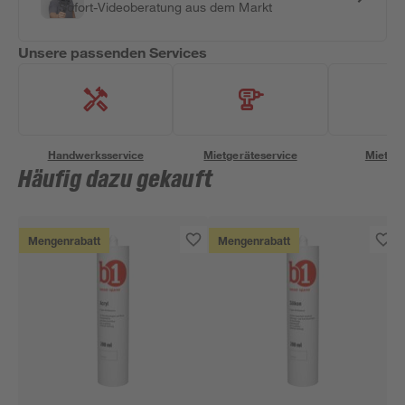
Sofort-Videoberatung aus dem Markt
Unsere passenden Services
Handwerksservice
Mietgeräteservice
Miettra
Häufig dazu gekauft
Mengenrabatt
Mengenrabatt