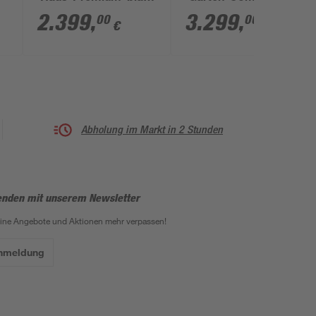
5000 l 2 Stück
12500 l 5 Stück
2.399
,
3.299
,
00
00
€
€
Abholung im Markt in 2 Stunden
enden mit unserem Newsletter
eine Angebote und Aktionen mehr verpassen!
Anmeldung