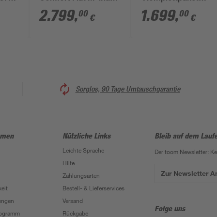
6000 l
Garten' grün 3200 l
2.799
,
1.699
,
00
00
€
€
Sorglos, 90 Tage Umtauschgarantie
hmen
Nützliche Links
Bleib auf dem Lauf
Leichte Sprache
Der toom Newsletter: K
Hilfe
Zur Newsletter 
Zahlungsarten
eit
Bestell- & Lieferservices
ungen
Versand
Folge uns
Programm
Rückgabe