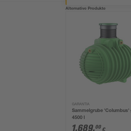
Alternative Produkte
GARANTIA
Sammelgrube 'Columbus' 
4500 l
1.689
,
00
€