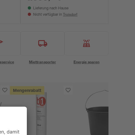
Lieferung nach Hause
Troisdorf
Nicht verfügbar in
eservice
Miettransporter
Energie sparen
Mengenrabatt