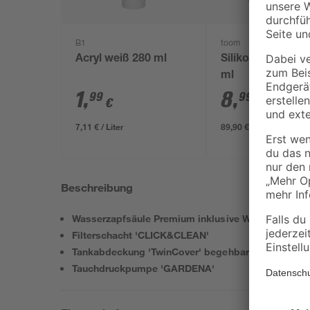
B1
toom
Acryl weiß 280 ml
Silikonentferner 
ml
1
,
8
,
99
99
€
€
7,11 € / Liter
89,90 € / Liter
Beschreibung
Wasserzapfsäule Premium inklusive Wasserhahn
Filterschacht 'CLICK&CLEAN'
Tankabdeckung 'TwinCover' begehbar
Tauchdruckpumpe 'GARDENA'