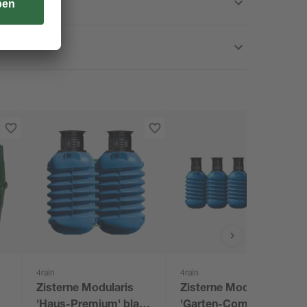
4rain
4rain
Zisterne Modularis
Zisterne Modularis
'Haus-Premium' blau
'Garten-Comfort' blau