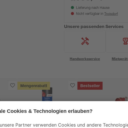
Lieferung nach Hause
Troisdorf
Nicht verfügbar in
Unsere passenden Services
Handwerksservice
Mietgerät
Mengenrabatt
Bestseller