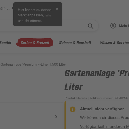
öffnet
✕
Hier kannst du deinen
, falls
Markt anpassen
er nicht stimmt.
Mein 
Sanitär
Garten & Freizeit
Wohnen & Haushalt
Wissen & Servic
Gartenanlage 'Premium F-Line' 1.500 Liter
Gartenanlage 'Pr
Liter
Produktdetails
| Artikelnummer
:
3950256
Aktuell nicht verfügbar
Wir können dir dieses Produ
Verfügbarkeit in anderen 