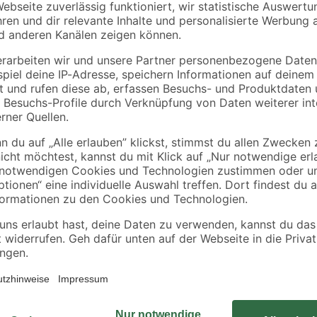
toom
B1
100
Sanitärsilikon weiß
Kartuschenpresse
310 ml
230 mm
8
,
5
,
99
99
€
€
29,00 € / Liter