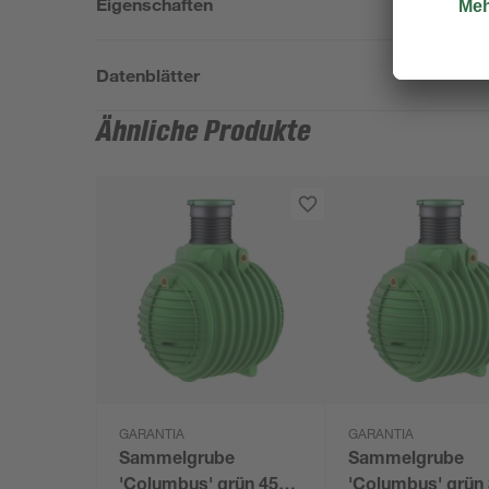
Eigenschaften
Datenblätter
Ähnliche Produkte
GARANTIA
GARANTIA
Sammelgrube
Sammelgrube
'Columbus' grün 4500
'Columbus' grün