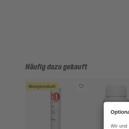
Häufig dazu gekauft
Mengenrabatt