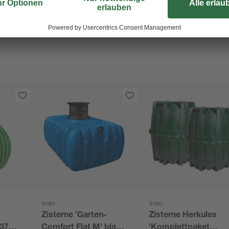
4rain
4rain
Zisterne 'Garten-
Zisterne Herkules
 3700
Comfort Flat M' blau
'Komplettpaket