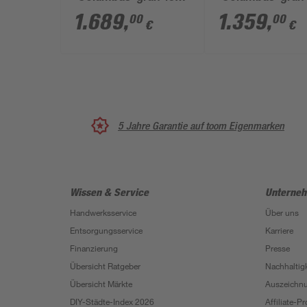
l
l
1.689
,
1.359
,
00
00
€
€
5 Jahre Garantie auf toom Eigenmarken
Wissen & Service
Unterne
Handwerksservice
Über uns
Entsorgungsservice
Karriere
Finanzierung
Presse
Übersicht Ratgeber
Nachhaltigk
Übersicht Märkte
Auszeichn
DIY-Städte-Index 2026
Affiliate-