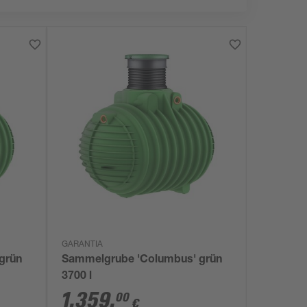
GARANTIA
grün
Sammelgrube 'Columbus' grün
3700 l
1.359
,
00
€