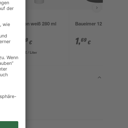
B1
Silikon weiß 280 ml
Baueimer 12 l
3
,
1
,
49
69
€
€
12,46 € / Liter