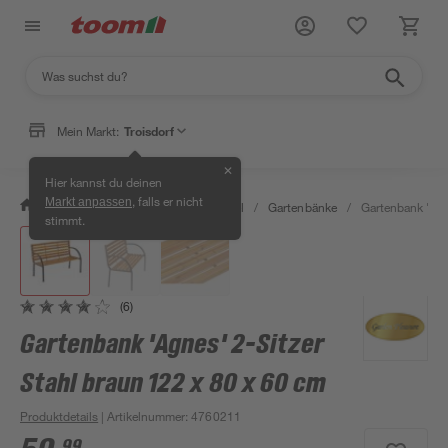
Mein Markt:
Troisdorf
✕
Hier kannst du deinen
, falls er nicht
Markt anpassen
/
Garten & Freizeit
/
Gartenmöbel
/
Gartenbänke
/
Gartenbank 'Agn
stimmt.
(6)
Gartenbank 'Agnes' 2-Sitzer
Stahl braun 122 x 80 x 60 cm
Produktdetails
| Artikelnummer
:
4760211
99