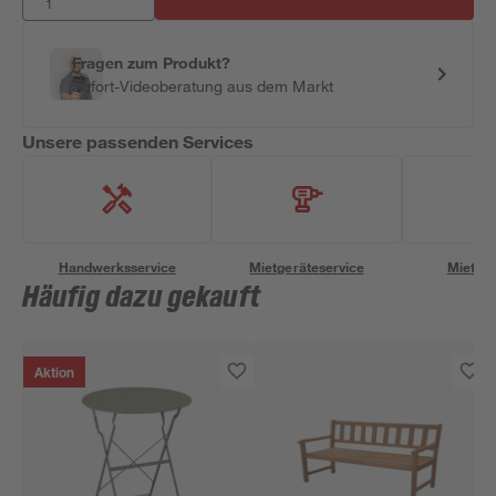
Fragen zum Produkt?
Sofort-Videoberatung aus dem Markt
Unsere passenden Services
Handwerksservice
Mietgeräteservice
Miettra
Häufig dazu gekauft
Aktion