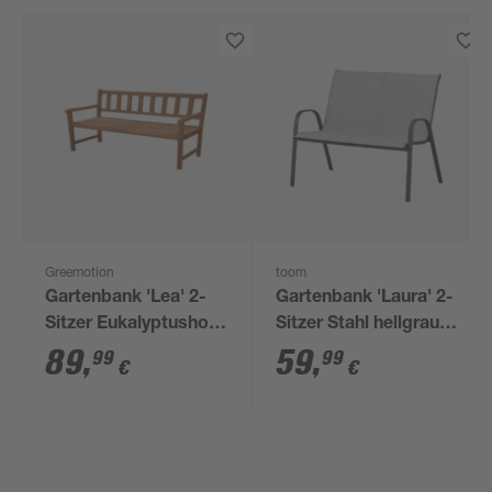
Greemotion
toom
Gartenbank 'Lea' 2-
Gartenbank 'Laura' 2-
Sitzer Eukalyptusholz
Sitzer Stahl hellgrau
braun 120 x 90 x 58
73 x 113 x 93 cm
89
,
59
,
99
99
€
€
cm