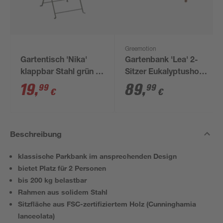
Greemotion
Gartentisch 'Nika'
Gartenbank 'Lea' 2-
klappbar Stahl grün Ø
Sitzer Eukalyptusholz
60 x 70 cm
braun 120 x 90 x 58
19
,
89
,
99
99
€
€
cm
Beschreibung
klassische Parkbank im ansprechenden Design
bietet Platz für 2 Personen
bis 200 kg belastbar
Rahmen aus solidem Stahl
Sitzfläche aus FSC-zertifiziertem Holz (Cunninghamia
lanceolata)