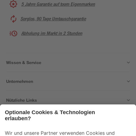
5 Jahre Garantie auf toom Eigenmarken
Sorglos, 90 Tage Umtauschgarantie
Abholung im Markt in 2 Stunden
Wissen & Service
Unternehmen
Nützliche Links
Bleib auf dem Laufenden mit unserem Newsletter
Der toom Newsletter: Keine Angebote und Aktionen mehr verpassen!