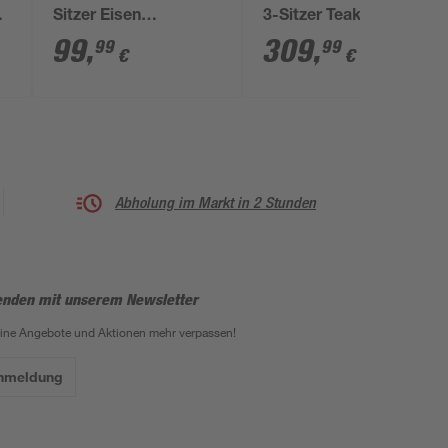
Sitzer Eisen
3-Sitzer Teakholz
schwarz/braun 28 x
braun 150 x 92 x 63
99
,
309
,
99
99
€
€
47 x 125 cm
cm
Abholung im Markt in 2 Stunden
enden mit unserem Newsletter
eine Angebote und Aktionen mehr verpassen!
Anmeldung