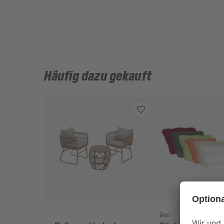
Häufig dazu gekauft
Beo