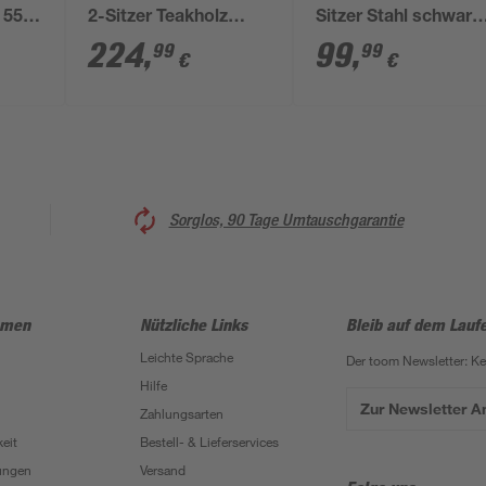
 55 x
2-Sitzer Teakholz
Sitzer Stahl schwarz
braun 133 x 103 x 57
127 x 85 x 62 cm
224
,
99
,
99
99
€
€
cm
Sorglos, 90 Tage Umtauschgarantie
hmen
Nützliche Links
Bleib auf dem Lauf
Leichte Sprache
Der toom Newsletter: K
Hilfe
Zur Newsletter 
Zahlungsarten
eit
Bestell- & Lieferservices
ungen
Versand