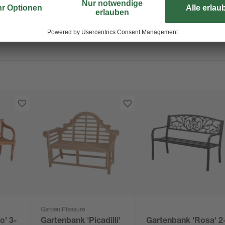
Garden Pleasure
o' 3-
Gartenbank 'Picadilli'
Gartenbank 'Rosa' 2