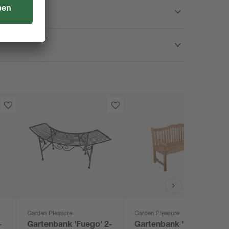
Garden Pleasure
Garden Pleasure
-
Gartenbank 'Fuego' 2-
Gartenbank 'Romang'