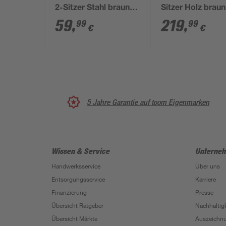
2-Sitzer Stahl braun
Sitzer Holz braun
122 x 80 x 60 cm
90,5 x 150 cm
59
,
219
,
99
99
€
€
5 Jahre Garantie auf toom Eigenmarken
Wissen & Service
Unterne
Handwerksservice
Über uns
Entsorgungsservice
Karriere
Finanzierung
Presse
Übersicht Ratgeber
Nachhaltigk
Übersicht Märkte
Auszeichn