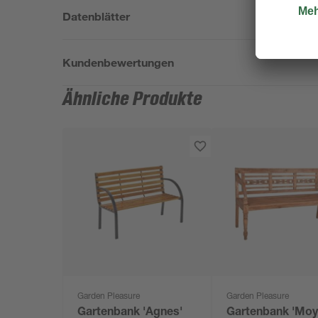
Datenblätter
Kundenbewertungen
Ähnliche Produkte
Garden Pleasure
Garden Pleasure
Gartenbank 'Agnes'
Gartenbank 'Moy