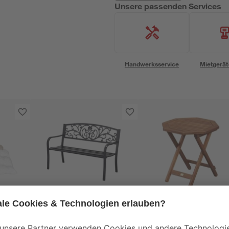
Unsere passenden Services
Handwerksservice
Mietgerät
Garden Pleasure