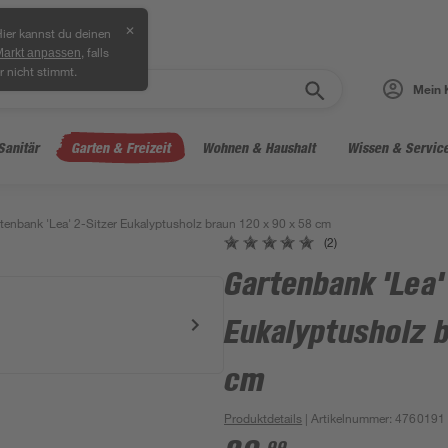
✕
ier kannst du deinen
, falls
Markt anpassen
r nicht stimmt.
Mein 
Sanitär
Garten & Freizeit
Wohnen & Haushalt
Wissen & Servic
tenbank 'Lea' 2-Sitzer Eukalyptusholz braun 120 x 90 x 58 cm
(2)
Gartenbank 'Lea'
Eukalyptusholz b
cm
Produktdetails
| Artikelnummer
:
4760191