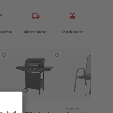
eservice
Miettransporter
Energie sparen
El Fuego
Greemotion