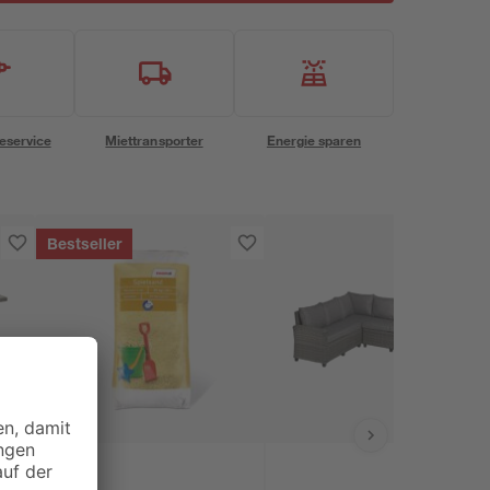
eservice
Miettransporter
Energie sparen
Bestseller
toom