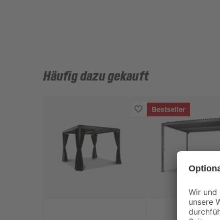
Häufig dazu gekauft
Bestseller