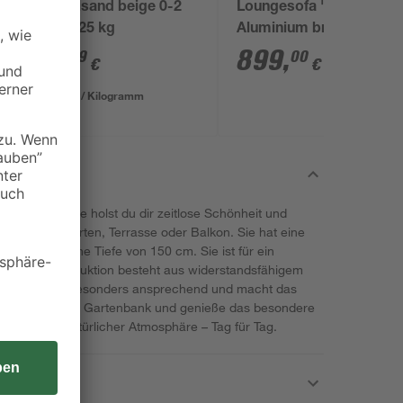
Spielsand beige 0-2
Loungesofa 'Delia'
d
mm 25 kg
Aluminium braun/grau
274 x 188 cm
3
,
899
,
29
00
€
€
0,13 € / Kilogramm
arden Pleasure holst du dir zeitlose Schönheit und
eich – ob Garten, Terrasse oder Balkon. Sie hat eine
63 cm und eine Tiefe von 150 cm. Sie ist für ein
gt. Die Konstruktion besteht aus widerstandsfähigem
erfläche wirkt besonders ansprechend und macht das
 diese stilvolle Gartenbank und genieße das besondere
theit und natürlicher Atmosphäre – Tag für Tag.