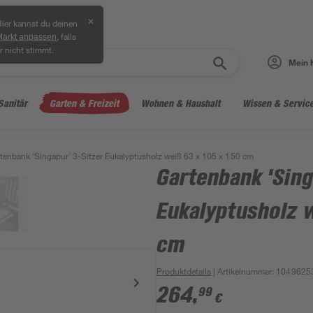
✕
ier kannst du deinen
, falls
Markt anpassen
r nicht stimmt.
Mein 
Sanitär
Garten & Freizeit
Wohnen & Haushalt
Wissen & Servic
tenbank 'Singapur' 3-Sitzer Eukalyptusholz weiß 63 x 105 x 150 cm
Gartenbank 'Sing
Eukalyptusholz w
cm
Produktdetails
| Artikelnummer
:
1049625
264
,
99
€