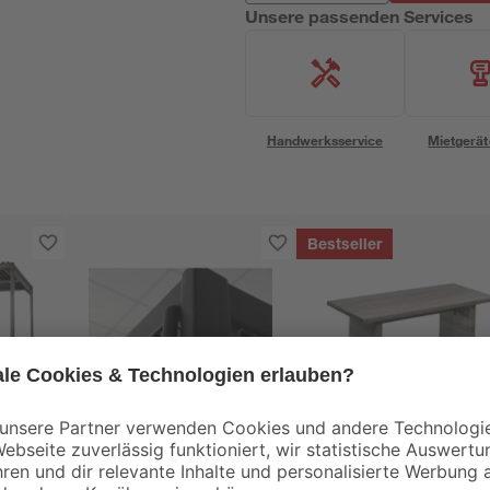
Unsere passenden Services
Handwerksservice
Mietgerät
Bestseller