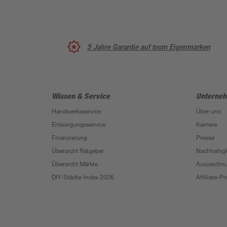
5 Jahre Garantie auf toom Eigenmarken
Wissen & Service
Unterne
Handwerksservice
Über uns
Entsorgungsservice
Karriere
Finanzierung
Presse
Übersicht Ratgeber
Nachhaltigk
Übersicht Märkte
Auszeichn
DIY-Städte-Index 2026
Affiliate-