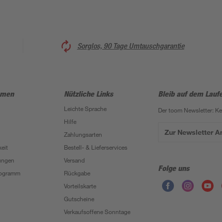
Sorglos, 90 Tage Umtauschgarantie
hmen
Nützliche Links
Bleib auf dem Lauf
Leichte Sprache
Der toom Newsletter: K
Hilfe
Zur Newsletter 
Zahlungsarten
eit
Bestell- & Lieferservices
ungen
Versand
Folge uns
Programm
Rückgabe
Vorteilskarte
Gutscheine
Verkaufsoffene Sonntage