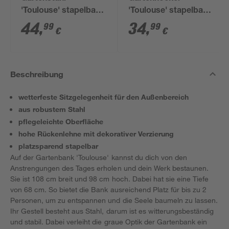
'Toulouse' stapelbar
'Toulouse' stapelbar
Stahl grau 56 x 98 x
Stahl grau 58 x 48 x
44
,
34
,
99
99
€
€
69 cm
52 cm
Beschreibung
wetterfeste Sitzgelegenheit für den Außenbereich
aus robustem Stahl
pflegeleichte Oberfläche
hohe Rückenlehne mit dekorativer Verzierung
platzsparend stapelbar
Auf der Gartenbank 'Toulouse' kannst du dich von den
Anstrengungen des Tages erholen und dein Werk bestaunen.
Sie ist 108 cm breit und 98 cm hoch. Dabei hat sie eine Tiefe
von 68 cm. So bietet die Bank ausreichend Platz für bis zu 2
Personen, um zu entspannen und die Seele baumeln zu lassen.
Ihr Gestell besteht aus Stahl, darum ist es witterungsbeständig
und stabil. Dabei verleiht die graue Optik der Gartenbank ein