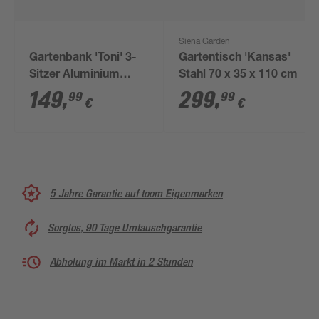
Siena Garden
Gartenbank 'Toni' 3-
Gartentisch 'Kansas'
Sitzer Aluminium
Stahl 70 x 35 x 110 cm
hellbraun/schwarz
149
,
299
,
99
99
€
€
140 x 84 x 60 cm
5 Jahre Garantie auf toom Eigenmarken
Sorglos, 90 Tage Umtauschgarantie
Abholung im Markt in 2 Stunden