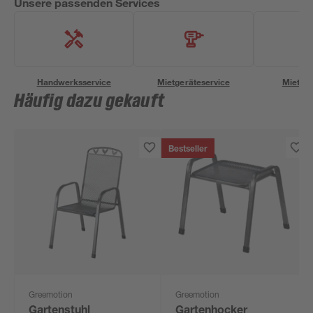
Unsere passenden Services
Handwerksservice
Mietgeräteservice
Miettra
Häufig dazu gekauft
Bestseller
Greemotion
Greemotion
Gartenstuhl
Gartenhocker