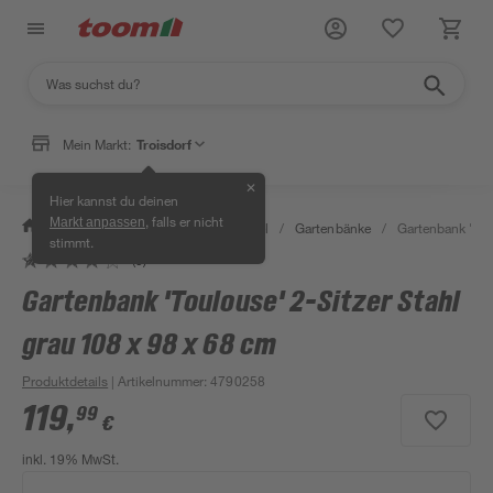
Mein Markt:
Troisdorf
✕
Hier kannst du deinen
, falls er nicht
Markt anpassen
/
Garten & Freizeit
/
Gartenmöbel
/
Gartenbänke
/
Gartenbank 'Tou
stimmt.
(5)
Gartenbank 'Toulouse' 2-Sitzer Stahl
grau 108 x 98 x 68 cm
Produktdetails
| Artikelnummer
:
4790258
119
,
99
€
inkl. 19% MwSt.