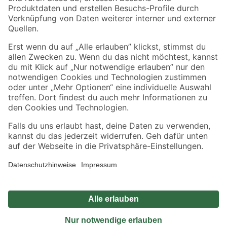
Sicher einkaufen
Jetzt die toom-App herunterladen
Alle Preisangaben in EUR inkl. gesetzl. MwSt.. Die dargestellten Angebote sind unter
Umständen nicht in allen Märkten verfügbar. Die angegebenen Verfügbarkeiten beziehen
sich auf den unter "Mein Markt" ausgewählten toom Baumarkt. Alle Angebote und
Produkte nur solange der Vorrat reicht.
*Paketversand ab 59 € versandkostenfrei, gilt nicht für Artikel mit Speditionsversand, hier
fallen zusätzliche Versandkosten an.
Datenschutz
Privatsphäre
Impressum
AGB
Nutzungsbedingungen
Widerrufsrecht
Vertrag widerrufen
Barrierefreiheit