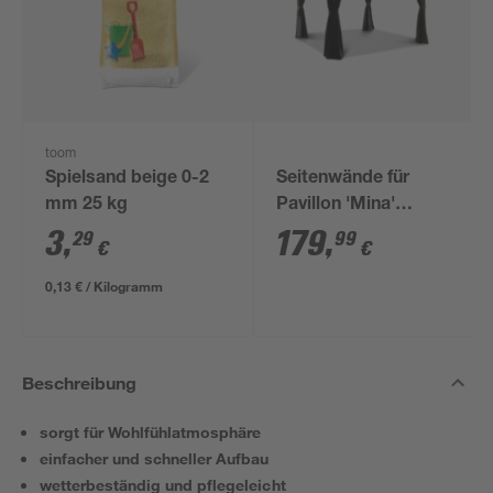
toom
Spielsand beige 0-2
Seitenwände für
mm 25 kg
Pavillon 'Mina'
schwarz 4er-Set
3
,
179
,
29
99
€
€
0,13 € / Kilogramm
Beschreibung
sorgt für Wohlfühlatmosphäre
einfacher und schneller Aufbau
wetterbeständig und pflegeleicht