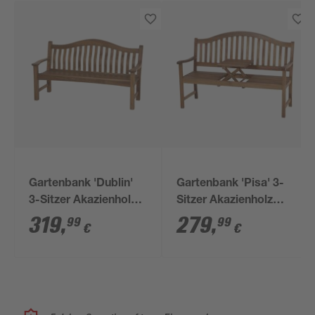
Gartenbank 'Dublin'
Gartenbank 'Pisa' 3-
3-Sitzer Akazienholz
Sitzer Akazienholz
braun 161 x 89 x 67
braun 150 x 104 x 66
319
,
279
,
99
99
€
€
cm
cm