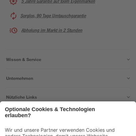
5 Jahre Garantie auf toom Eigenmarken
Sorglos, 90 Tage Umtauschgarantie
Abholung im Markt in 2 Stunden
Wissen & Service
Unternehmen
Nützliche Links
Bleib auf dem Laufenden mit unserem Newsletter
Der toom Newsletter: Keine Angebote und Aktionen mehr verpassen!