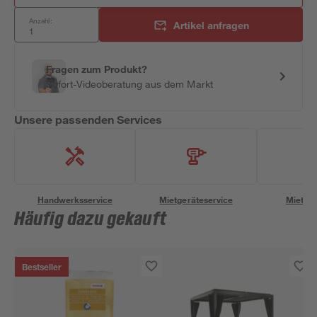
Anzahl:
Artikel anfragen
Fragen zum Produkt?
Sofort-Videoberatung aus dem Markt
Unsere passenden Services
Handwerksservice
Mietgeräteservice
Miettra
Häufig dazu gekauft
Bestseller