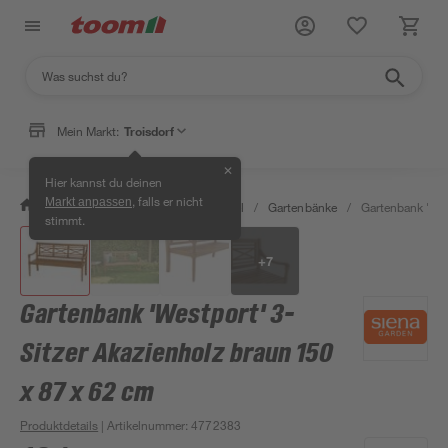
Mein Markt:
Troisdorf
✕
Hier kannst du deinen
, falls er nicht
Markt anpassen
/
Garten & Freizeit
/
Gartenmöbel
/
Gartenbänke
/
Gartenbank 'Wes
stimmt.
+
7
Gartenbank 'Westport' 3-
Sitzer Akazienholz braun 150
x 87 x 62 cm
Produktdetails
| Artikelnummer
:
4772383