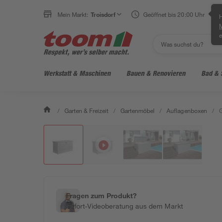
Mein Markt:
Troisdorf
Geöffnet bis 20:00 Uhr
H
e
Werkstatt & Maschinen
Bauen & Renovieren
Bad & 
/
Garten & Freizeit
/
Gartenmöbel
/
Auflagenboxen
/
G
Fragen zum Produkt?
Sofort-Videoberatung aus dem Markt