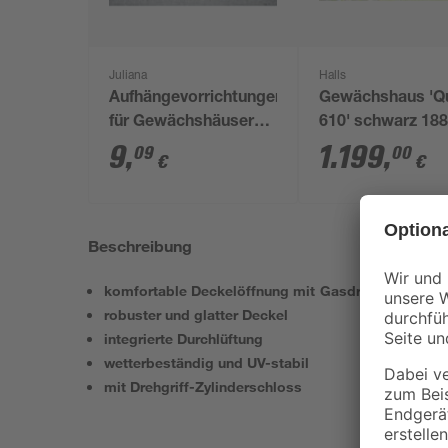
Juliana
Halls
Aufhängevorrichtungen
Gewächshaus 'Q
für Gewächshäuser
610' schwarz 188
schwarz 20 Stück
312,6 cm mit 3 
9
,
1.199
,
09
00
€
€
Sicherheitsglas
Beschreibung
komfortable Deckelöffnung mit Gasdruckfedern
robuster und glatter Deckel
integrierte Durchlüftung
wetterbeständig und UV-stabil
mit Drehgriff-Zylinderschloss