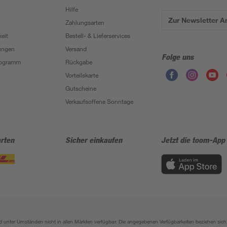
Hilfe
Zur Newsletter 
Zahlungsarten
eit
Bestell- & Lieferservices
ungen
Versand
Folge uns
Programm
Rückgabe
Vorteilskarte
Gutscheine
Verkaufsoffene Sonntage
rten
Sicher einkaufen
Jetzt die toom-App
sind unter Umständen nicht in allen Märkten verfügbar. Die angegebenen Verfügbarkeiten beziehen s