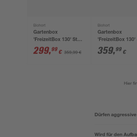
Biohort
Biohort
Gartenbox
Gartenbox
'FreizeitBox 130' Stahl
'FreizeitBox 130'
dunkelgrau 134 x 71 x
grau 134 x 71 x 
299
,
359
,
99
99
€
€
359,99 €
62 cm
Hier f
Dürfen aggressive
Wird für den Aufb