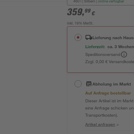
460 l | Silbern
|
online verfügbar
359
,
99
€
inkl. 19% MwSt.
Lieferung nach Haus
Lieferzeit:
ca. 3 Woche
Speditionsversand
Zzgl. 0,00 € Versandkost
Abholung im Markt
Auf Anfrage bestellbar
Dieser Artikel ist im Mark
eine Anfrage schicken und 
Transportkosten).
Artikel anfragen
>