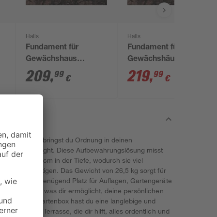
Halls
Halls
Fundament für
Fundament für
Gewächshaus
Gewächshäuser
'Popular 106' 6,3 m²
'Magnum 128' und
209
,
219
,
99
99
€
€
'Universal 128' 9,9 m²
0' von Biohort bringst du Ordnung in deinen
ptisches Highlight. Diese Aufbewahrungslösung misst
 Höhe und 62 cm in der Tiefe, wodurch sie viel
l Platz zu benötigen. Das Gewicht von 26,5 kg sorgt für
460 l hast du genügend Platz für Auflagen, Gartengeräte
t abschließbar, was dir ermöglicht, deine persönlichen
 Mit dieser Gartenbox hast du eine langlebige und
 oder deine Terrasse, die dir hilft, alles ordentlich und