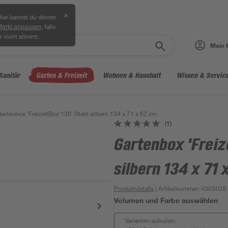
✕
ier kannst du deinen
, falls
Markt anpassen
r nicht stimmt.
Mein 
Sanitär
Garten & Freizeit
Wohnen & Haushalt
Wissen & Servic
artenbox 'FreizeitBox 130' Stahl silbern 134 x 71 x 62 cm
(1)
Gartenbox 'Freiz
silbern 134 x 71 
Produktdetails
| Artikelnummer
:
4305026
Volumen und Farbe auswählen
Varianten aufrufen: