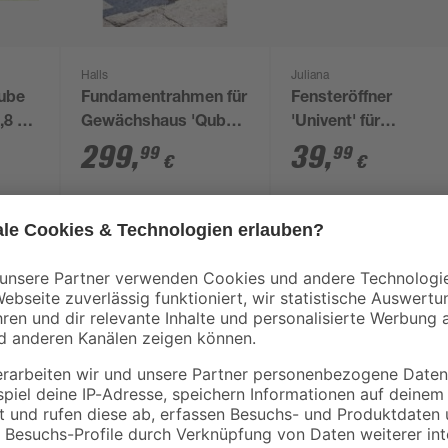
Halls
Juliana
ube
Fundamentrahmen für
Fensteröffner
,8 x
Gewächshaus 'Qube
'Univent' für
mm
610' 6,4 m²
Gewächshäuser
299
,
39
,
99
99
€
€
Mit der Gartenbox 'FreizeitBox 13
Außenbereich und sorgst für ein o
134 cm in der Breite, 71 cm in der
Stauraum bereitstellt, ohne zu vie
Stabilität. Mit einem Volumen von 
und weitere Utensilien. Die Box is
Gegenstände sicher zu verwahren.
praktische Lösung für deinen Garten