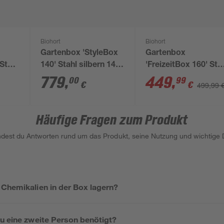
Biohort
Biohort
Gartenbox 'StyleBox
Gartenbox
 Stahl
140' Stahl silbern 140
'FreizeitBox 160' Sta
62 cm
x 71 x 60 cm
dunkelgrau 160 x 83 
779
,
449
,
00
99
€
€
499,99 
79 cm
Häufige Fragen zum Produkt
indest du Antworten rund um das Produkt, seine Nutzung und wichtige D
 Chemikalien in der Box lagern?
au eine zweite Person benötigt?