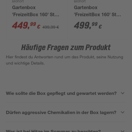
Biohort
Biohort
Gartenbox
Gartenbox
'FreizeitBox 160' Stahl
'FreizeitBox 160' Stahl
dunkelgrau 160 x 83 x
weiß 160 x 83 x 79 cm
449
,
499
,
99
99
€
€
499,99 €
79 cm
Häufige Fragen zum Produkt
Hier findest du Antworten rund um das Produkt, seine Nutzung
und wichtige Details.
Wie sollte die Box gepflegt und gewartet werden?
Dürfen aggressive Chemikalien in der Box lagern?
Was ist bei Hitze im Sommer zu beachten?