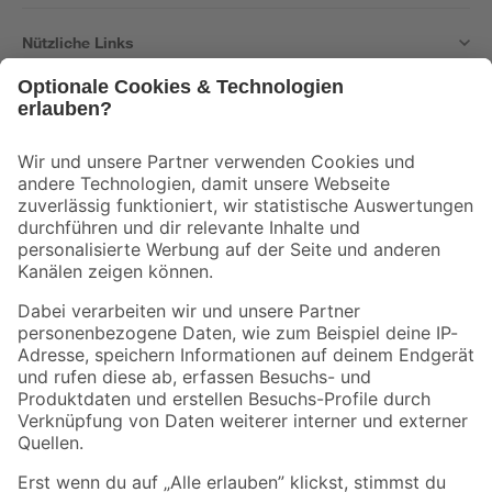
Nützliche Links
Bleib auf dem Laufenden mit unserem Newsletter
Der toom Newsletter: Keine Angebote und Aktionen mehr verpassen!
Zur Newsletter Anmeldung
Folge uns
Zahlungsarten
Versandarten
Sicher einkaufen