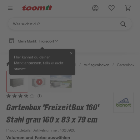
Mein Markt:
Troisdorf
✕
Hier kannst du deinen
, falls er nicht
Markt anpassen
/
Garten & Freizeit
/
Gartenmöbel
/
Auflagenboxen
/
Gartenbox 'Fr
stimmt.
(1)
Gartenbox 'FreizeitBox 160'
Stahl grau 160 x 83 x 79 cm
Produktdetails
| Artikelnummer
:
4320926
Volumen und Farbe auswählen