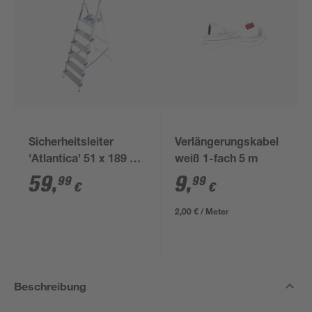
Sicherheitsleiter
Verlängerungskabel
'Atlantica' 51 x 189 x
weiß 1-fach 5 m
111 cm
59
,
9
,
99
99
€
€
2,00 € / Meter
Beschreibung