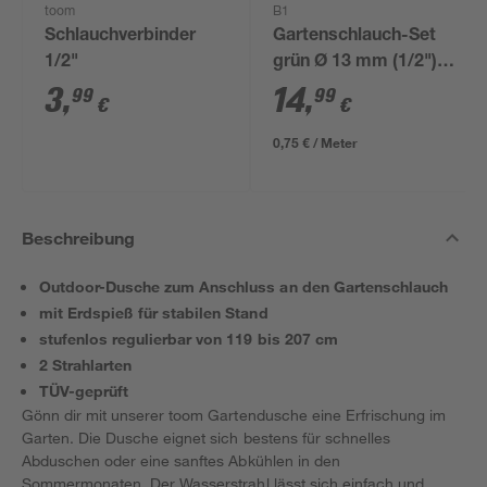
toom
B1
Schlauchverbinder
Gartenschlauch-Set
1/2"
grün Ø 13 mm (1/2")
20 m
3
,
14
,
99
99
€
€
0,75 € / Meter
Beschreibung
Outdoor-Dusche zum Anschluss an den Gartenschlauch
mit Erdspieß für stabilen Stand
stufenlos regulierbar von 119 bis 207 cm
2 Strahlarten
TÜV-geprüft
Gönn dir mit unserer toom Gartendusche eine Erfrischung im
Garten. Die Dusche eignet sich bestens für schnelles
Abduschen oder eine sanftes Abkühlen in den
Sommermonaten. Der Wasserstrahl lässt sich einfach und