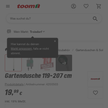
Mein Markt:
Troisdorf
✕
Hier kannst du deinen
, falls er nicht
Markt anpassen
/
Garten & Freizeit
/
Pools & Poolzubehör
/
Gartenduschen & Solard
stimmt.
+
2
Gartendusche 119-207 cm
Produktdetails
| Artikelnummer
:
4200503
19
,
99
€
inkl. 19% MwSt.