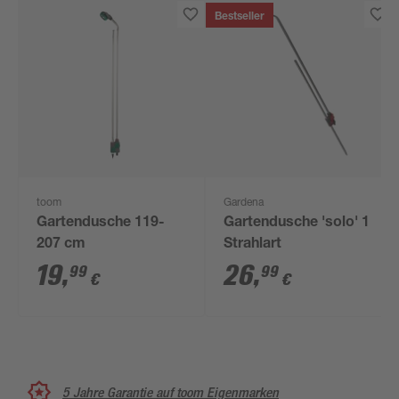
Bestseller
toom
Gardena
Gartendusche 119-
Gartendusche 'solo' 1
207 cm
Strahlart
19
,
26
,
99
99
€
€
5 Jahre Garantie auf toom Eigenmarken