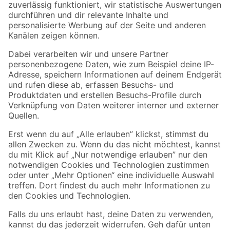
Zur Newsletter Anmeldung
Folge uns
Zahlungsarten
Versandarten
Sicher einkaufen
Jetzt die toom-App herunterladen
Alle Preisangaben in EUR inkl. gesetzl. MwSt.. Die dargestellten Angebote sind unter