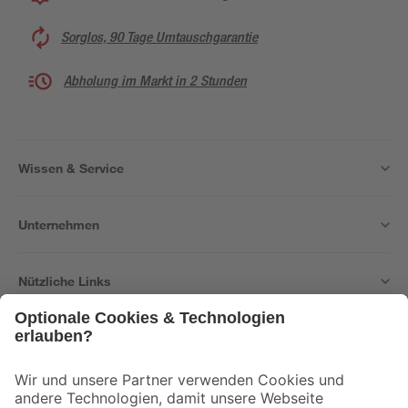
Sorglos, 90 Tage Umtauschgarantie
Abholung im Markt in 2 Stunden
Wissen & Service
Unternehmen
Nützliche Links
Bleib auf dem Laufenden mit unserem Newsletter
Der toom Newsletter: Keine Angebote und Aktionen mehr verpassen!