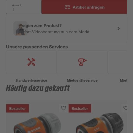
Anzahl:
Artikel anfragen
Fragen zum Produkt?
Sofort-Videoberatung aus dem Markt
Unsere passenden Services
Handwerksservice
Mietgeräteservice
Miettra
Häufig dazu gekauft
Bestseller
Bestseller