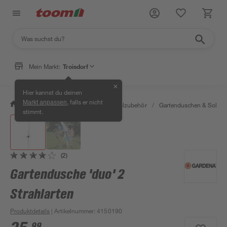
Mein Markt:
Troisdorf
✕
Hier kannst du deinen
, falls er nicht
Markt anpassen
/
Garten & Freizeit
/
Pools & Poolzubehör
/
Gartenduschen & Solard
stimmt.
(2)
Gartendusche 'duo' 2
Strahlarten
Produktdetails
| Artikelnummer
:
4150190
99