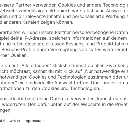
Bereichere deinen Outdoor-Bereic
- die clevere Wahl für eine schne
e
Litern Fassungsvermögen nutzt di
warmes Duscherlebnis. Unabhängi
atur
salzigem Meerwasser bleibt die '
)
widerstandsfähig. Ihre robuste Kon
großer Duschkopf verleiht deinem
Höhe von 218 cm und die Sockelgr
Außengestaltung. Die Installation 
mitgelieferten Schrauben direkt a
Temperaturregler kannst du die W
einstellen. Der praktische Garten
deinem Gartenschlauch (Schlauch 