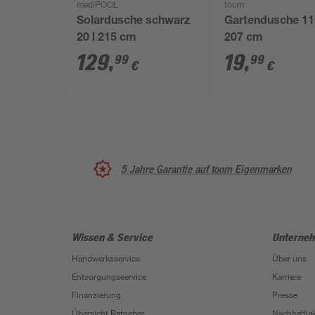
mediPOOL
toom
Solardusche schwarz
Gartendusche 11
20 l 215 cm
207 cm
129
,
19
,
99
99
€
€
5 Jahre Garantie auf toom Eigenmarken
Wissen & Service
Unterne
Handwerksservice
Über uns
Entsorgungsservice
Karriere
Finanzierung
Presse
Übersicht Ratgeber
Nachhaltigk