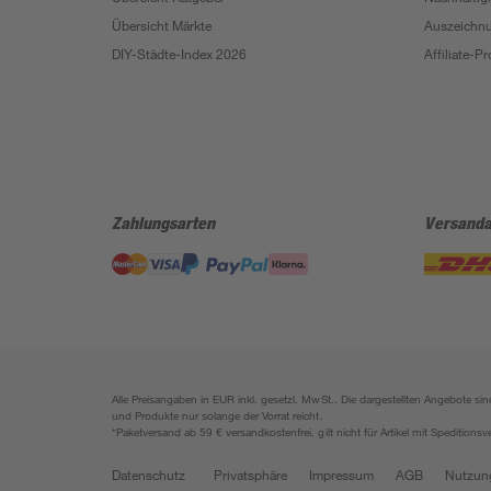
Übersicht Märkte
Auszeichn
DIY-Städte-Index 2026
Affiliate-
Zahlungsarten
Versanda
Alle Preisangaben in EUR inkl. gesetzl. MwSt.. Die dargestellten Angebote 
und Produkte nur solange der Vorrat reicht.
*Paketversand ab 59 € versandkostenfrei, gilt nicht für Artikel mit Speditionsv
Datenschutz
Privatsphäre
Impressum
AGB
Nutzun