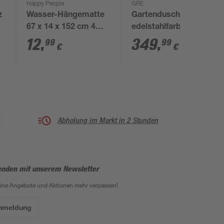
Happy People
GRE
z
Wasser-Hängematte
Gartendusche
67 x 14 x 152 cm 4
edelstahlfarben 216
Farben sortiert
cm
12
,
349
,
99
99
€
€
€
Abholung im Markt in 2 Stunden
enden mit unserem Newsletter
eine Angebote und Aktionen mehr verpassen!
Anmeldung