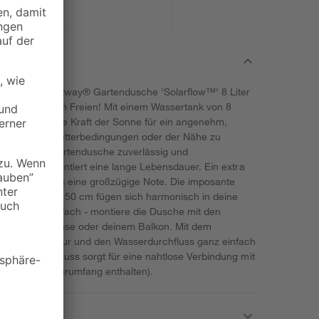
h mit der Bestway® Gartendusche 'Solarflow™' 8 Liter
lle Abkühlung im Freien! Mit einem Wassertank von 8
ese Dusche die Kraft der Sonne für ein angenehm,
g von den Wetterbedingungen oder der Nähe zu
Solarflow™' Gartendusche zuverlässig und
struktion garantiert eine lange Lebensdauer. Ein extra
 Duscherlebnis eine großzügige Note. Die imposante
öße von 50 x 50 cm fügen sich harmonisch in deine
ist denkbar einfach - montiere die Dusche mit den
uf deiner Terrasse oder deinem Balkon. Mit dem
assertemperatur und den Wasserdurchfluss ganz einfach
schlauchanschluss sorgt für eine nahtlose Verbindung mit
nicht im Lieferumfang enthalten).