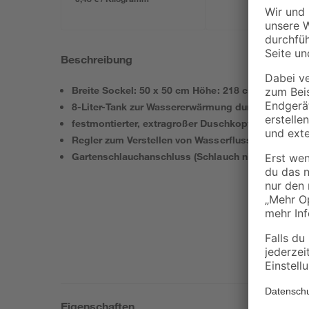
Beschreibung
Breite Sockel: 50 x 50 cm Höhe: 218 cm
8-Liter-Tank zur Wassererwärmung durch die Sonn
festmontierter, extragroßer Duschkopf
Regler zum Verstellen von Wasserfluss und Temper
Gartenschlauchanschluss (Schlauch nicht enthalten
Eigenschaften