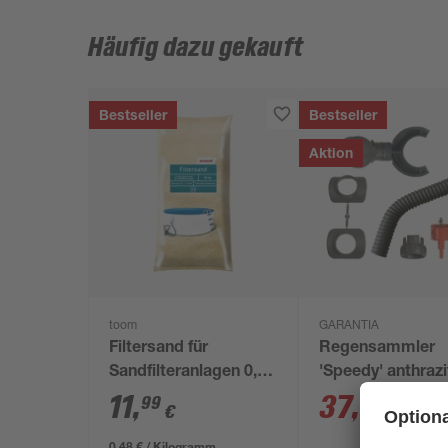
Häufig dazu gekauft
Bestseller
Bestseller
Aktion
toom
GARANTIA
Filtersand für
Regensammler
Sandfilteranlagen 0,7-
'Speedy' anthrazi
1,2 mm 25 kg
inkl. Zubehör
11
,
37
,
99
99
€
€
0,48 € / Kilogramm