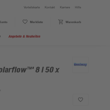
Vorteilskarte
Kontakt
Karriere
Hilfe
Konto
Merkliste
Warenkorb
e
Angebote & Neuheiten
larflow™' 8 l 50 x
7