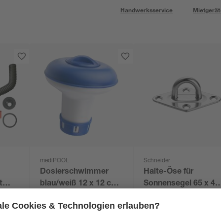
Handwerksservice
Mietgerät
mediPOOL
Schneider
Dosierschwimmer
Halte-Öse für
t
blau/weiß 12 x 12 cm,
Sonnensegel 65 x 40
für 20 g Tabs
28 mm
6
,
7
,
99
99
€
€