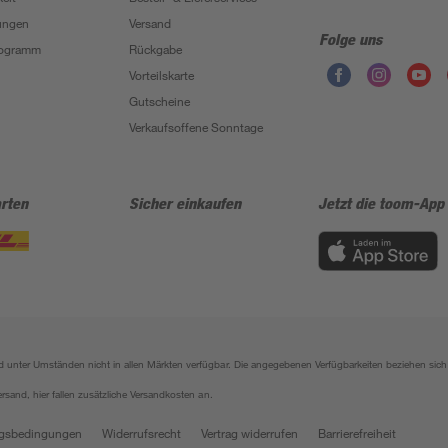
ungen
Versand
Folge uns
Programm
Rückgabe
Vorteilskarte
Gutscheine
Verkaufsoffene Sonntage
rten
Sicher einkaufen
Jetzt die toom-App
sind unter Umständen nicht in allen Märkten verfügbar. Die angegebenen Verfügbarkeiten beziehen s
ersand, hier fallen zusätzliche Versandkosten an.
gsbedingungen
Widerrufsrecht
Vertrag widerrufen
Barrierefreiheit