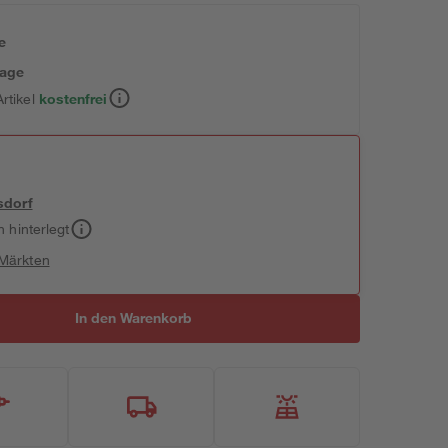
e
tage
rtikel
kostenfrei
sdorf
h hinterlegt
 Märkten
In den Warenkorb