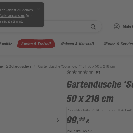
✕
ier kannst du deinen
, falls
Markt anpassen
r nicht stimmt.
Mein 
Sanitär
Garten & Freizeit
Wohnen & Haushalt
Wissen & Servic
hen & Solarduschen
/
Gartendusche 'Solarflow™' 8 l 50 x 50 x 218 cm
(2)
Gartendusche 'So
50 x 218 cm
Produktdetails
| Artikelnummer
:
1049542
99
,
99
€
inkl. 19% MwSt.