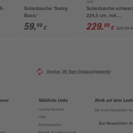
GRE
9-
Solardusche 'Sunny
Solardusche schwar
Basic'
224,5 cm, mit
Fußdusche und
59
,
229
,
99
99
€
€
329,99 
Einhebelmischer
Sorglos, 90 Tage Umtauschgarantie
hmen
Nützliche Links
Bleib auf dem Lauf
Leichte Sprache
Der toom Newsletter: K
Hilfe
Zur Newsletter 
Zahlungsarten
eit
Bestell- & Lieferservices