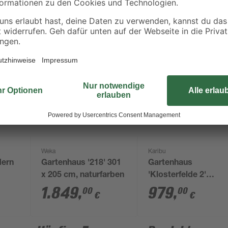
Weka
Karibu
dern
Gartenhaus '218' 301
Gartenhaus
x 205 cm, naturfarben
'Klosterfelde 2'
2 x
naturbelassen 200 x
1.849
,
979
,
00
00
€
€
230 x 232 cm