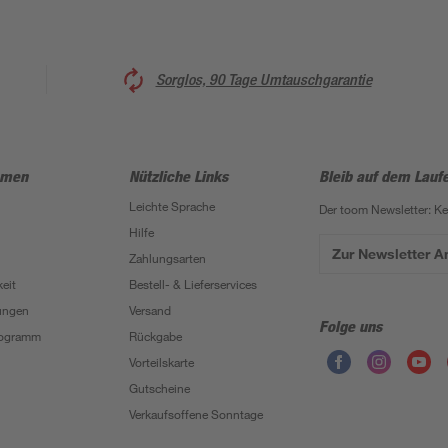
Sorglos, 90 Tage Umtauschgarantie
hmen
Nützliche Links
Bleib auf dem Lauf
Leichte Sprache
Der toom Newsletter: K
Hilfe
Zur Newsletter 
Zahlungsarten
eit
Bestell- & Lieferservices
ungen
Versand
Folge uns
Programm
Rückgabe
Vorteilskarte
Gutscheine
Verkaufsoffene Sonntage