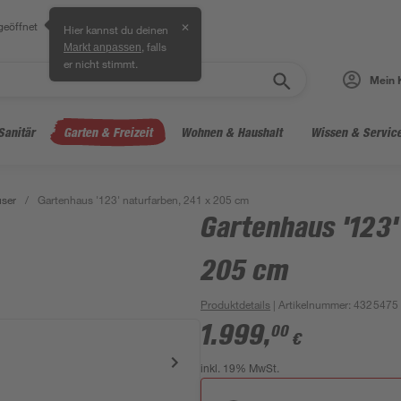
geöffnet
✕
Hier kannst du deinen
, falls
Markt anpassen
er nicht stimmt.
Mein 
Sanitär
Garten & Freizeit
Wohnen & Haushalt
Wissen & Servic
ser
/
Gartenhaus '123' naturfarben, 241 x 205 cm
Gartenhaus '123'
205 cm
Produktdetails
| Artikelnummer
:
4325475
1.999
,
00
€
inkl. 19% MwSt.