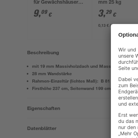
für Gewächshäuser
mm 25 kg
schwarz 20 Stück
9
,
3
,
09
29
€
€
0,13 € / Kilogramm
Beschreibung
mit 19 mm Massivholzdach und Massivholzboden
28 mm Wandstärke
Rahmen-Einzeltür (lichtes Maß): B 81 cm x H 173 
Firsthöhe 237 cm, Seitenwand 199 cm
Eigenschaften
Datenblätter