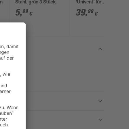
 m
Stahl, grün 3 Stück
'Univent' für
Gewächshäuser
5
,
39
,
09
99
€
€