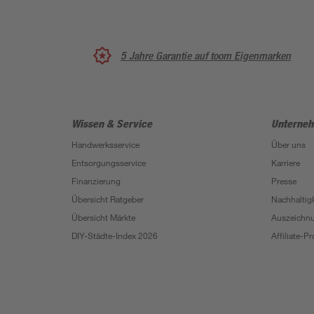
5 Jahre Garantie auf toom Eigenmarken
Wissen & Service
Unterne
Handwerksservice
Über uns
Entsorgungsservice
Karriere
Finanzierung
Presse
Übersicht Ratgeber
Nachhaltigk
Übersicht Märkte
Auszeichn
DIY-Städte-Index 2026
Affiliate-