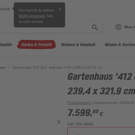
öffnet
✕
Hier kannst du deinen
, falls
Markt anpassen
er nicht stimmt.
Mein 
Sanitär
Garten & Freizeit
Wohnen & Haushalt
Wissen & Servic
ser
/
Gartenhaus '412 Gr.2' anthrazit 418 x 239,4 x 321,9 cm
Gartenhaus '412 
239,4 x 321,9 c
Produktdetails
| Artikelnummer
:
4326446
7.599
,
00
€
inkl. 19% MwSt.