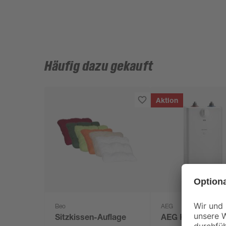
Häufig dazu gekauft
Aktion
Beo
AEG
Sitzkissen-Auflage
AEG Kleinspeich