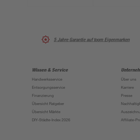
5 Jahre Garantie auf toom Eigenmarken
Wissen & Service
Unterne
Handwerksservice
Über uns
Entsorgungsservice
Karriere
Finanzierung
Presse
Übersicht Ratgeber
Nachhaltigk
Übersicht Märkte
Auszeichn
DIY-Städte-Index 2026
Affiliate-