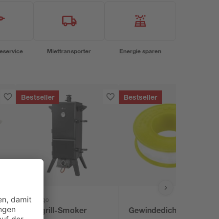
eservice
Miettransporter
Energie sparen
Bestseller
Bestseller
El Fuego
r
Gasgrill-Smoker
Gewindedichtband 12