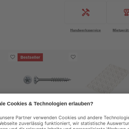
Handwerksservice
Mietgerät
Bestseller
Spax
toom
er
Senkkopfschrauben
toom Rutschstoppe