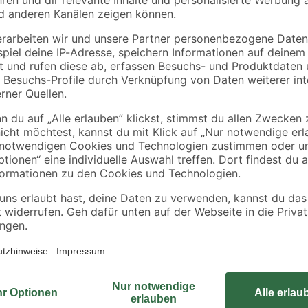
'T-Star Plus' Ø 4 x 50
Ø 1,2 cm
mm 400 Stück
20
,
3
,
99
49
€
€
Gartenhäuser – Vielseitige Alleskö
Ergänzung für deinen Garten und b
Rückzugsort, praktischer Stauraum
Gartenhäuser sind wahre Alleskön
einfachen Aufbau. Mach deinen Ga