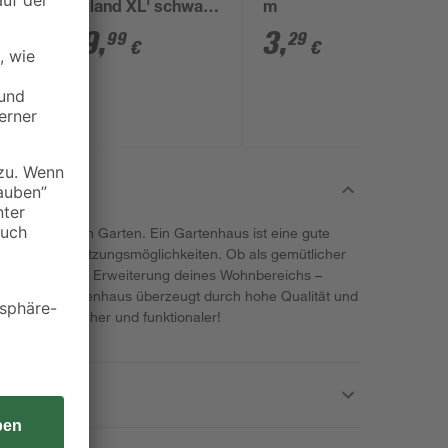
'Portland XL' schwarz
m
64 x 127,5 x 50 cm
199
,
3
,
99
29
€
€
nner für deinen Garten. Ein Gartenhaus ist eine gute
ietet viele Nutzungsmöglichkeiten. Ob als gemütlicher
 oder stilvolle Erweiterung deines Wohnbereichs –
ner. Das Gartenhaus überzeugt durch hohe Qualität und
rten gemütlicher und funktionaler!