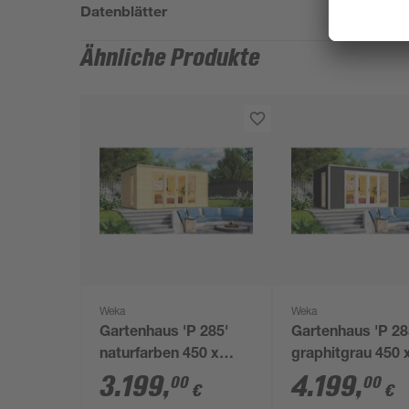
Datenblätter
Ähnliche Produkte
Weka
Weka
Gartenhaus 'P 285'
Gartenhaus 'P 28
naturfarben 450 x
graphitgrau 450 
222,3 x 300 cm
222,3 x 300 cm
3.199
,
4.199
,
00
00
€
€