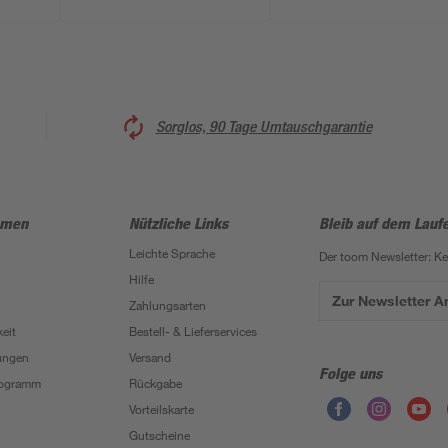
Anbaudach 400 x 219
x 214 cm
Sorglos, 90 Tage Umtauschgarantie
hmen
Nützliche Links
Bleib auf dem Lauf
Leichte Sprache
Der toom Newsletter: K
Hilfe
Zur Newsletter 
Zahlungsarten
eit
Bestell- & Lieferservices
ungen
Versand
Folge uns
Programm
Rückgabe
Vorteilskarte
Gutscheine