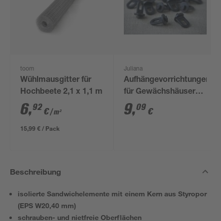
toom
Juliana
Wühlmausgitter für
Aufhängevorrichtungen
Hochbeete 2,1 x 1,1 m
für Gewächshäuser
schwarz 20 Stück
6
,
9
,
92
09
€
€
/ m²
15,99 € / Pack
Beschreibung
isolierte Sandwichelemente mit einem Kern aus Styropor
(EPS W20,40 mm)
schrauben- und nietfreie Oberflächen