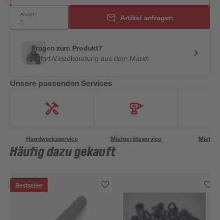
Anzahl:
Artikel anfragen
Fragen zum Produkt?
Sofort-Videoberatung aus dem Markt
Unsere passenden Services
Handwerksservice
Mietgeräteservice
Miettra
Häufig dazu gekauft
Bestseller