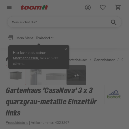
Mein Markt:
Troisdorf
✕
Hier kannst du deinen
, falls er nicht
Markt anpassen
/
Garten & Freizeit
/
Garten- & Gerätehäuser
/
Gartenhäuser
/
Gart
stimmt.
+
4
Gartenhaus 'CasaNova' 3 x 3
quarzgrau-metallic Einzeltür
links
Produktdetails
| Artikelnummer
:
4323267