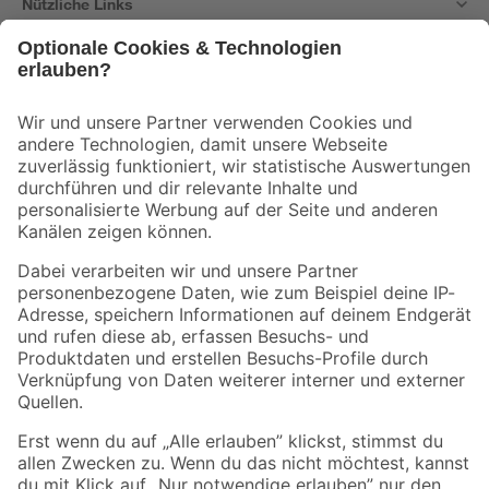
Nützliche Links
Bleib auf dem Laufenden mit unserem Newsletter
Der toom Newsletter: Keine Angebote und Aktionen mehr verpassen!
Zur Newsletter Anmeldung
Folge uns
Zahlungsarten
Versandarten
Sicher einkaufen