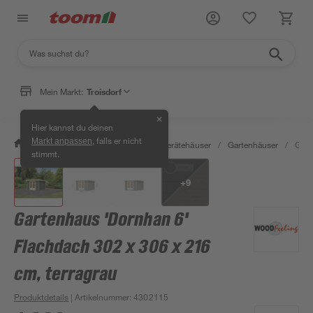
Mein Markt:
Troisdorf
✕
Hier kannst du deinen
, falls er nicht
Markt anpassen
/
Garten & Freizeit
/
Garten- & Gerätehäuser
/
Gartenhäuser
/
Gart
stimmt.
+
9
Gartenhaus 'Dornhan 6'
Flachdach 302 x 306 x 216
cm, terragrau
Produktdetails
| Artikelnummer
:
4302115