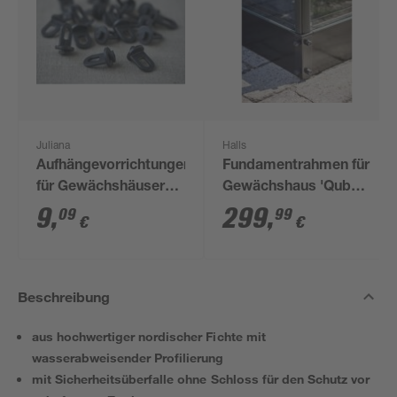
Juliana
Halls
Aufhängevorrichtungen
Fundamentrahmen für
für Gewächshäuser
Gewächshaus 'Qube
schwarz 20 Stück
610' 6,4 m²
9
,
299
,
09
99
€
€
Beschreibung
aus hochwertiger nordischer Fichte mit
wasserabweisender Profilierung
mit Sicherheitsüberfalle ohne Schloss für den Schutz vor