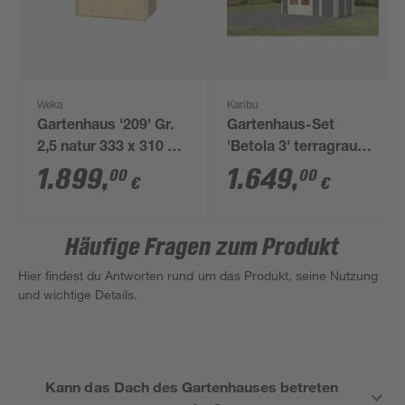
Weka
Karibu
Gartenhaus '209' Gr.
Gartenhaus-Set
2,5 natur 333 x 310 x
'Betola 3' terragrau
261 cm, Rahmen-
mit Anbauschrank
1.899
,
1.649
,
00
00
€
€
Doppeltür
342 x 211 x 238 cm
Häufige Fragen zum Produkt
Hier findest du Antworten rund um das Produkt, seine Nutzung
und wichtige Details.
Kann das Dach des Gartenhauses betreten