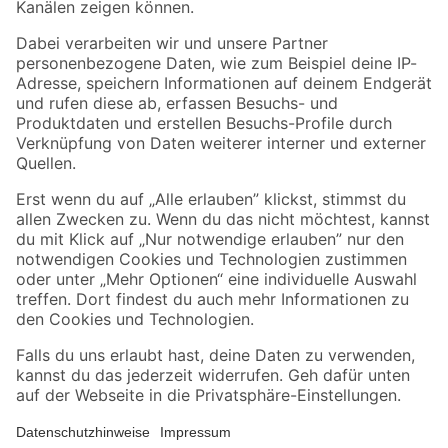
Folge uns
Zahlungsarten
Versandarten
Sicher einkaufen
Jetzt die toom-App herunterladen
Alle Preisangaben in EUR inkl. gesetzl. MwSt.. Die dargestellten Angebote sind unter
Umständen nicht in allen Märkten verfügbar. Die angegebenen Verfügbarkeiten beziehen
sich auf den unter "Mein Markt" ausgewählten toom Baumarkt. Alle Angebote und
Produkte nur solange der Vorrat reicht.
*Paketversand ab 59 € versandkostenfrei, gilt nicht für Artikel mit Speditionsversand, hier