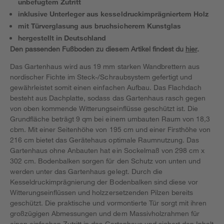
unbefugtem Zutritt
inklusive Unterleger aus kesseldruckimprägniertem Holz
mit Türverglasung aus bruchsicherem Kunstglas
hergestellt in Deutschland
Den passenden Fußboden zu diesem Artikel findest du
hier
.
Das Gartenhaus wird aus 19 mm starken Wandbrettern aus
nordischer Fichte im Steck-/Schraubsystem gefertigt und
gewährleistet somit einen einfachen Aufbau. Das Flachdach
besteht aus Dachplatte, sodass das Gartenhaus rasch gegen
von oben kommende Witterungseinflüsse geschützt ist. Die
Grundfläche beträgt 9 qm bei einem umbauten Raum von 18,3
cbm. Mit einer Seitenhöhe von 195 cm und einer Firsthöhe von
216 cm bietet das Gerätehaus optimale Raumnutzung. Das
Gartenhaus ohne Anbauten hat ein Sockelmaß von 298 cm x
302 cm. Bodenbalken sorgen für den Schutz von unten und
werden unter das Gartenhaus gelegt. Durch die
Kesseldruckimprägnierung der Bodenbalken sind diese vor
Witterungseinflüssen und holzzersetzenden Pilzen bereits
geschützt. Die praktische und vormontierte Tür sorgt mit ihren
großzügigen Abmessungen und dem Massivholzrahmen für
einen einfachen Zutritt in das Gartenhaus und sichert den Inhalt