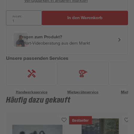
Verfügbarkeit in anderen Märkten
Anzahl:
In den Warenkorb
Fragen zum Produkt?
Sofort-Videoberatung aus dem Markt
Unsere passenden Services
Handwerksservice
Mietgeräteservice
Miettra
Häufig dazu gekauft
Bestseller