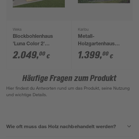
Weka
Karibu
Blockbohlenhaus
Metall-
'Luna Color 2'
Holzgartenhaus
naturfarben
'Komet 2 B'
2.049
,
1.399
,
00
00
€
€
Fichtenholz terragrau
Metall graualuminium
209 x 208,5 x 213 cm
Häufige Fragen zum Produkt
Hier findest du Antworten rund um das Produkt, seine Nutzung
und wichtige Details.
Wie oft muss das Holz nachbehandelt werden?