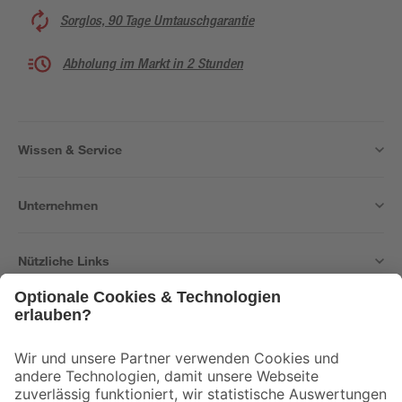
Sorglos, 90 Tage Umtauschgarantie
Abholung im Markt in 2 Stunden
Wissen & Service
Unternehmen
Nützliche Links
Bleib auf dem Laufenden mit unserem Newsletter
Der toom Newsletter: Keine Angebote und Aktionen mehr verpassen!
Zur Newsletter Anmeldung