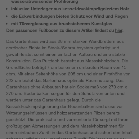
wasserabweisender Profilierung
inklusive Unterleger aus kesseldruckimprägniertem Holz
die Eckverbindungen bieten Schutz vor Wind und Regen
mit Türverglasung aus bruchsicherem Kunstglas
Den passenden Fußboden zu diesem Artikel findest du
hier
.
Das Gartenhaus wird aus 28 mm starken Wandbrettern aus
nordischer Fichte im Steck-/Schraubsystem gefertigt und
gewährleistet somit einen einfachen Aufbau und eine stabile
Konstruktion. Das Pultdach besteht aus Masssivholzdach. Die
Grundfläche beträgt 7 qm bei einem umbauten Raum von 15
cbm. Mit einer Seitenhöhe von 205 cm und einer Firsthöhe von
222 cm bietet das Gartenhaus optimale Raumnutzung. Das
Gartenhaus ohne Anbauten hat ein Sockelmaß von 270 cm x
270 cm. Bodenbalken sorgen für den Schutz von unten und
werden unter das Gartenhaus gelegt. Durch die
Kesseldruckimprägnierung der Bodenbalken sind diese vor
Witterungseinflüssen und holzzersetzenden Pilzen bereits
geschützt. Die praktische und vormontierte Tür sorgt mit Ihren
großzügigen Abmessungen und dem Massivholzrahmen für
einen einfachen Zutritt in das Gartenhaus und sichert den Inhalt
nebenbei effektiv vor unbefugtem Zugriff. Die Verglasung der