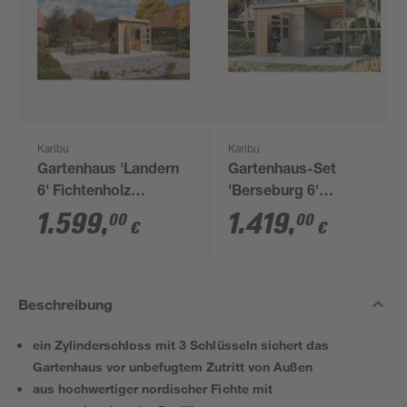
Karibu
Karibu
Gartenhaus 'Landern
Gartenhaus-Set
6' Fichtenholz
'Berseburg 6'
naturbelassen 222 x
Fichtenholz
1.599
,
1.419
,
00
00
€
€
274 x 274 cm
vorvergraut mit
Anbaudach 400 x 219
x 244 cm
Beschreibung
ein Zylinderschloss mit 3 Schlüsseln sichert das
Gartenhaus vor unbefugtem Zutritt von Außen
aus hochwertiger nordischer Fichte mit