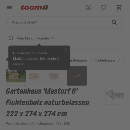
Mein Markt:
Troisdorf
✕
Hier kannst du deinen
, falls er nicht
Markt anpassen
/
Garten & Freizeit
/
Garten- & Gerätehäuser
/
Gartenhäuser
/
Gart
stimmt.
+
7
Gartenhaus 'Mastorf 6'
Fichtenholz naturbelassen
222 x 274 x 274 cm
Produktdetails
| Artikelnummer
:
4324808