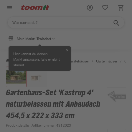
Mein Markt:
Troisdorf
✕
Hier kannst du deinen
, falls er nicht
Markt anpassen
/
Garten & Freizeit
/
Garten- & Gerätehäuser
/
Gartenhäuser
/
Gart
stimmt.
Gartenhaus-Set 'Kastrup 4'
naturbelassen mit Anbaudach
454,5 x 222 x 333 cm
Produktdetails
| Artikelnummer
:
4312023