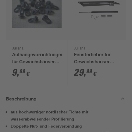
Juliana
Juliana
Aufhängevorrichtungen
Fensterheber für
für Gewächshäuser
Gewächshäuser
schwarz 20 Stück
'Ventomax'
9
,
29
,
09
99
€
€
Beschreibung
aus hochwertiger nordischer Fichte mit
wasserabweisender Profilierung
Doppelte Nut- und Federverbindung