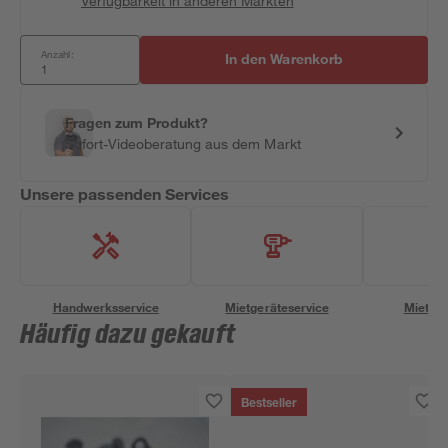
Verfügbarkeit in anderen Märkten
Anzahl:
In den Warenkorb
Fragen zum Produkt?
Sofort-Videoberatung aus dem Markt
Unsere passenden Services
Handwerksservice
Mietgeräteservice
Miettra
Häufig dazu gekauft
Bestseller