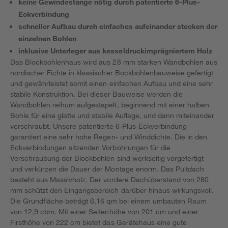
keine Gewindestange nötig durch patentierte 6-Plus-
Eckverbindung
schneller Aufbau durch einfaches aufeinander stecken der
einzelnen Bohlen
inklusive Unterleger aus kesseldruckimprägniertem Holz
Das Blockbohlenhaus wird aus 28 mm starken Wandbohlen aus
nordischer Fichte in klassischer Bockbohlenbauweise gefertigt
und gewährleistet somit einen einfachen Aufbau und eine sehr
stabile Konstruktion. Bei dieser Bauweise werden die
Wandbohlen reihum aufgestapelt, beginnend mit einer halben
Bohle für eine glatte und stabile Auflage, und dann miteinander
verschraubt. Unsere patentierte 6-Plus-Eckverbindung
garantiert eine sehr hohe Regen- und Winddichte. Die in den
Eckverbindungen sitzenden Vorbohrungen für die
Verschraubung der Blockbohlen sind werkseitig vorgefertigt
und verkürzen die Dauer der Montage enorm. Das Pultdach
besteht aus Massivholz. Der vordere Dachüberstand von 280
mm schützt den Eingangsbereich darüber hinaus wirkungsvoll.
Die Grundfläche beträgt 6,16 qm bei einem umbauten Raum
von 12,9 cbm. Mit einer Seitenhöhe von 201 cm und einer
Firsthöhe von 222 cm bietet das Gerätehaus eine gute