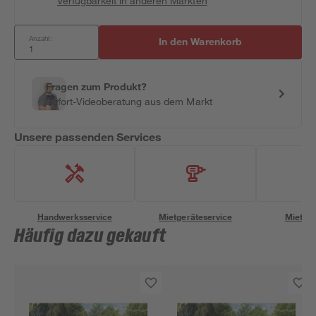
Verfügbarkeit in anderen Märkten
Anzahl:
In den Warenkorb
Fragen zum Produkt?
Sofort-Videoberatung aus dem Markt
Unsere passenden Services
Handwerksservice
Mietgeräteservice
Miettra
Häufig dazu gekauft