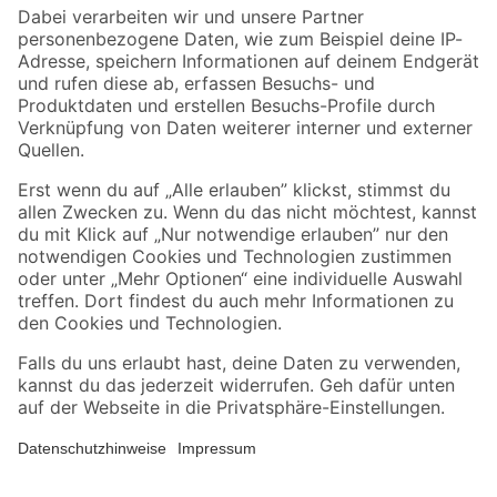
Zahlungsarten
Versandarten
Sicher einkaufen
Jetzt die toom-App herunterladen
Alle Preisangaben in EUR inkl. gesetzl. MwSt.. Die dargestellten Angebote sind unter
Umständen nicht in allen Märkten verfügbar. Die angegebenen Verfügbarkeiten beziehen
sich auf den unter "Mein Markt" ausgewählten toom Baumarkt. Alle Angebote und
Produkte nur solange der Vorrat reicht.
*Paketversand ab 59 € versandkostenfrei, gilt nicht für Artikel mit Speditionsversand, hier
fallen zusätzliche Versandkosten an.