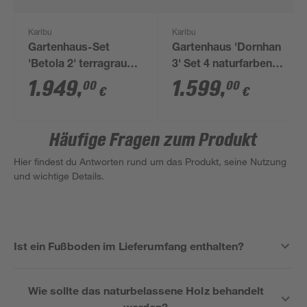
Karibu
Karibu
Gartenhaus-Set
Gartenhaus 'Dornhan
'Betola 2' terragrau
3' Set 4 naturfarben
mit Schrank,
466 x 217 x 211 cm
1.949
,
1.599
,
00
00
€
€
Anbaudach und Breite
542 x 211 x 238 cm
Häufige Fragen zum Produkt
Hier findest du Antworten rund um das Produkt, seine Nutzung
und wichtige Details.
Ist ein Fußboden im Lieferumfang enthalten?
Wie sollte das naturbelassene Holz behandelt
werden?