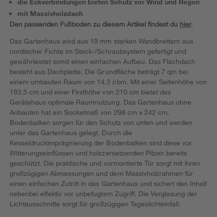
die Eckverbindungen bieten Schutz vor Wind und Regen
mit Massivholzdach
Den passenden Fußboden zu diesem Artikel findest du
hier
.
Das Gartenhaus wird aus 19 mm starken Wandbrettern aus
nordischer Fichte im Steck-/Schraubsystem gefertigt und
gewährleistet somit einen einfachen Aufbau. Das Flachdach
besteht aus Dachplatte. Die Grundfläche beträgt 7 qm bei
einem umbauten Raum von 14,3 cbm. Mit einer Seitenhöhe von
193,5 cm und einer Firsthöhe von 210 cm bietet das
Gerätehaus optimale Raumnutzung. Das Gartenhaus ohne
Anbauten hat ein Sockelmaß von 298 cm x 242 cm.
Bodenbalken sorgen für den Schutz von unten und werden
unter das Gartenhaus gelegt. Durch die
Kesseldruckimprägnierung der Bodenbalken sind diese vor
Witterungseinflüssen und holzzersetzenden Pilzen bereits
geschützt. Die praktische und vormontierte Tür sorgt mit ihren
großzügigen Abmessungen und dem Massivholzrahmen für
einen einfachen Zutritt in das Gartenhaus und sichert den Inhalt
nebenbei effektiv vor unbefugtem Zugriff. Die Verglasung der
Lichtausschnitte sorgt für großzügigen Tageslichteinfall.