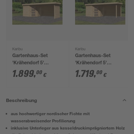
Karibu
Karibu
Gartenhaus-Set
Gartenhaus-Set
'Krähendorf 5'
'Krähendorf 5'
naturbelassen mit
naturbelassen mit
1.899
,
1.719
,
00
00
€
€
Anbaudach, Seiten-
Anbaudach und
und Rückwand 529,5
Rückwand 529,5 x
x 218 x 262 cm
218 x 262 cm
Beschreibung
aus hochwertiger nordischer Fichte mit
wasserabweisender Profilierung
inklusive Unterleger aus kesseldruckimprägniertem Holz