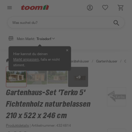
Mein Markt:
Troisdorf
✕
Hier kannst du deinen
, falls er nicht
Markt anpassen
/
Garten & Freizeit
/
Garten- & Gerätehäuser
/
Gartenhäuser
/
Gart
stimmt.
+
9
Gartenhaus-Set 'Terko 5'
Fichtenholz naturbelassen
210 x 522 x 246 cm
Produktdetails
| Artikelnummer
:
4324814