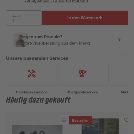
Verfügbarkeit in anderen Märkten
Anzahl:
In den Warenkorb
Fragen zum Produkt?
Sofort-Videoberatung aus dem Markt
Unsere passenden Services
Handwerksservice
Mietgeräteservice
Miettra
Häufig dazu gekauft
Bestseller