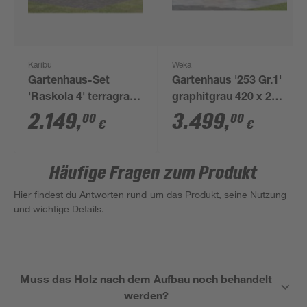
Karibu
Weka
Gartenhaus-Set
Gartenhaus '253 Gr.1'
'Raskola 4' terragrau
graphitgrau 420 x 260
mit Anbaudach,
x 270 cm, mit
2.149
,
3.499
,
00
00
€
€
Seiten- und
Nebenraum
Rückwand 554 x 211
x 238 cm
Häufige Fragen zum Produkt
Hier findest du Antworten rund um das Produkt, seine Nutzung
und wichtige Details.
Muss das Holz nach dem Aufbau noch behandelt
werden?