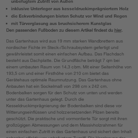
unbefugtem Zutritt von Außen
inklusive Unterleger aus kesseldruckimprägniertem Holz
die Eckverbindungen bieten Schutz vor Wind und Regen
mit Türverglasung aus bruchsicherem Kunstglas
Den passenden Fußboden zu diesem Artikel findest du
hier
.
Das Gartenhaus wird aus 19 mm starken Wandbrettern aus
nordischer Fichte im Steck-/Schraubsystem gefertigt und
gewährleistet somit einen einfachen Aufbau. Das Flachdach
besteht aus Dachplatte. Die Grundfläche beträgt 7 qm bei
einem umbauten Raum von 14,3 cbm. Mit einer Seitenhöhe von
193,5 cm und einer Firsthöhe von 210 cm bietet das
Gerätehaus optimale Raumnutzung. Das Gartenhaus ohne
Anbauten hat ein Sockelmaß von 298 cm x 242 cm.
Bodenbalken sorgen für den Schutz von unten und werden
unter das Gartenhaus gelegt. Durch die
Kesseldruckimprägnierung der Bodenbalken sind diese vor
Witterungseinflüssen und holzzersetzenden Pilzen bereits
geschützt. Die praktische und vormontierte Tür sorgt mit ihren
großzügigen Abmessungen und dem Massivholzrahmen für
einen einfachen Zutritt in das Gartenhaus und sichert den Inhalt
nebenbei effektiv vor unbefugtem Zugriff. Die Verglasung der