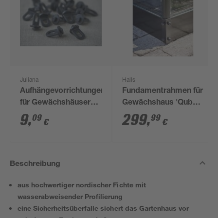
Juliana
Halls
Aufhängevorrichtungen
Fundamentrahmen für
für Gewächshäuser
Gewächshaus 'Qube
schwarz 20 Stück
610' 6,4 m²
9
,
299
,
09
99
€
€
Beschreibung
aus hochwertiger nordischer Fichte mit
wasserabweisender Profilierung
eine Sicherheitsüberfalle sichert das Gartenhaus vor