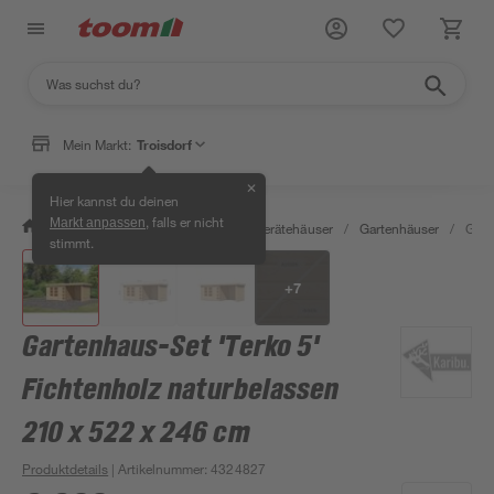
Mein Markt:
Troisdorf
✕
Hier kannst du deinen
, falls er nicht
Markt anpassen
/
Garten & Freizeit
/
Garten- & Gerätehäuser
/
Gartenhäuser
/
Gart
stimmt.
+
7
Gartenhaus-Set 'Terko 5'
Fichtenholz naturbelassen
210 x 522 x 246 cm
Produktdetails
| Artikelnummer
:
4324827