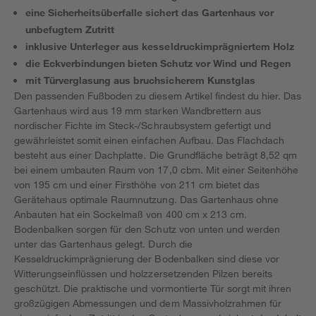
eine Sicherheitsüberfalle sichert das Gartenhaus vor
unbefugtem Zutritt
inklusive Unterleger aus kesseldruckimprägniertem Holz
die Eckverbindungen bieten Schutz vor Wind und Regen
mit Türverglasung aus bruchsicherem Kunstglas
Den passenden Fußboden zu diesem Artikel findest du hier. Das
Gartenhaus wird aus 19 mm starken Wandbrettern aus
nordischer Fichte im Steck-/Schraubsystem gefertigt und
gewährleistet somit einen einfachen Aufbau. Das Flachdach
besteht aus einer Dachplatte. Die Grundfläche beträgt 8,52 qm
bei einem umbauten Raum von 17,0 cbm. Mit einer Seitenhöhe
von 195 cm und einer Firsthöhe von 211 cm bietet das
Gerätehaus optimale Raumnutzung. Das Gartenhaus ohne
Anbauten hat ein Sockelmaß von 400 cm x 213 cm.
Bodenbalken sorgen für den Schutz von unten und werden
unter das Gartenhaus gelegt. Durch die
Kesseldruckimprägnierung der Bodenbalken sind diese vor
Witterungseinflüssen und holzzersetzenden Pilzen bereits
geschützt. Die praktische und vormontierte Tür sorgt mit ihren
großzügigen Abmessungen und dem Massivholzrahmen für