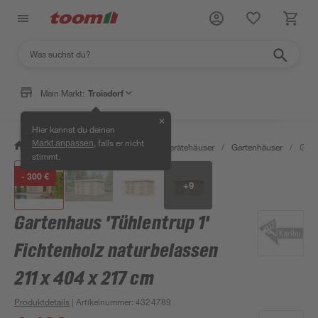
Mein Markt:
Troisdorf
✕
Hier kannst du deinen
, falls er nicht
Markt anpassen
/
Garten & Freizeit
/
Garten- & Gerätehäuser
/
Gartenhäuser
/
Gart
stimmt.
- 300 €
+
9
Gartenhaus 'Tühlentrup 1'
Fichtenholz naturbelassen
211 x 404 x 217 cm
Produktdetails
| Artikelnummer
:
4324789