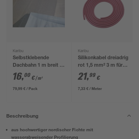
Karibu
Karibu
Selbstklebende
Silikonkabel dreiadrig
Dachbahn 1 m breit 5
rot 1,5 mm² 3 m für
qm
Saunaleuchte
16
,
21
,
00
99
€
€
/ m²
79,99 € / Pack
7,33 € / Meter
Beschreibung
aus hochwertiger nordischer Fichte mit
wasserabweisender Profilierung