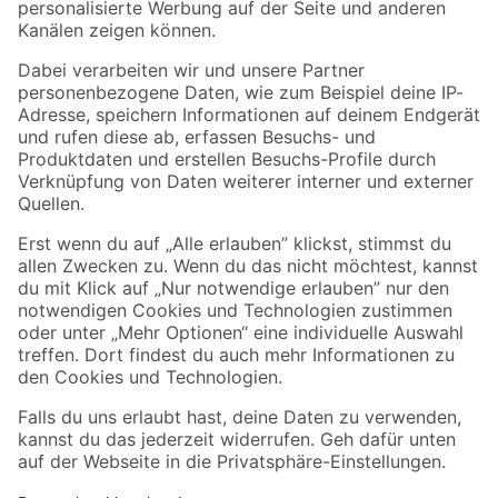
Folge uns
Zahlungsarten
Versandarten
Sicher einkaufen
Jetzt die toom-App herunterladen
Alle Preisangaben in EUR inkl. gesetzl. MwSt.. Die dargestellten Angebote sind unter
Umständen nicht in allen Märkten verfügbar. Die angegebenen Verfügbarkeiten beziehen
sich auf den unter "Mein Markt" ausgewählten toom Baumarkt. Alle Angebote und
Produkte nur solange der Vorrat reicht.