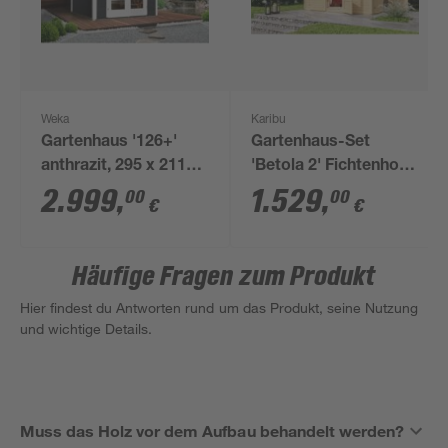
Weka
Karibu
Gartenhaus '126+'
Gartenhaus-Set
anthrazit, 295 x 211
'Betola 2' Fichtenholz
cm
naturbelassen 211 x
2.999
,
1.529
,
00
00
€
€
288 x 217 cm
Häufige Fragen zum Produkt
Hier findest du Antworten rund um das Produkt, seine Nutzung
und wichtige Details.
Muss das Holz vor dem Aufbau behandelt werden?