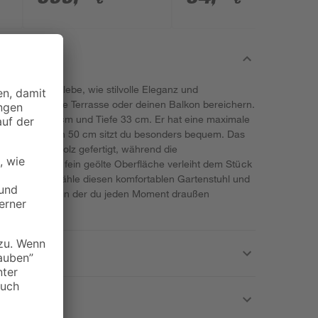
Anhänger
alun' und erlebe, wie stilvolle Eleganz und
 Garten, deine Terrasse oder deinen Balkon bereichern.
, Breite 50 cm und Tiefe 33 cm. Er hat eine maximale
r Sitzbreite von 50 cm sitzt du besonders bequem. Das
igem Akazienholz gefertigt, während die
besteht. Eine fein geölte Oberfläche verleiht dem Stück
erfähigkeit. Wähle diesen komfortablen Gartenstuhl und
 Wohlfühloase, in der du jeden Moment draußen