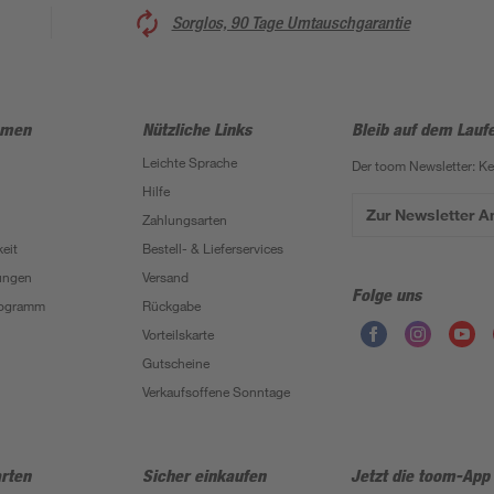
Sorglos, 90 Tage Umtauschgarantie
hmen
Nützliche Links
Bleib auf dem Lauf
Leichte Sprache
Der toom Newsletter: K
Hilfe
Zur Newsletter 
Zahlungsarten
eit
Bestell- & Lieferservices
ungen
Versand
Folge uns
Programm
Rückgabe
Vorteilskarte
Gutscheine
Verkaufsoffene Sonntage
rten
Sicher einkaufen
Jetzt die toom-App