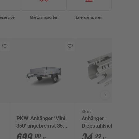
eservice
Miettransporter
Energie sparen
Stema
PKW-Anhänger 'Mini
Anhänger-
350' ungebremst 350
Diebstahlsicherung
kg 134 x 108 cm
'Safety-Box' für
699
,
34
,
00
99
€
€