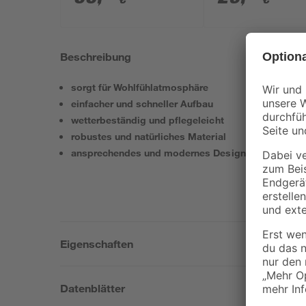
Beschreibung
sorgt für Wohlfühlatmosphäre
einfacher und schneller Aufbau
wetterbeständig und pflegeleicht
robustes und natürliches Material
ansprechendes und modernes Design
Eigenschaften
Datenblätter