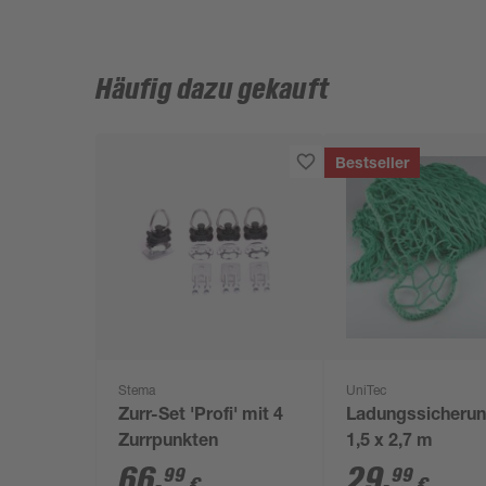
Häufig dazu gekauft
Bestseller
Stema
UniTec
Zurr-Set 'Profi' mit 4
Ladungssicherun
Zurrpunkten
1,5 x 2,7 m
66
,
29
,
99
99
€
€