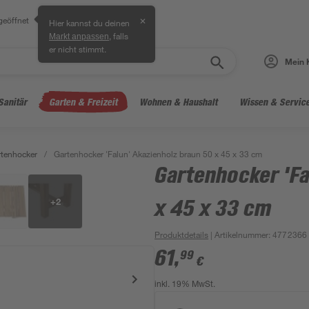
geöffnet
✕
Hier kannst du deinen
, falls
Markt anpassen
er nicht stimmt.
Mein 
Sanitär
Garten & Freizeit
Wohnen & Haushalt
Wissen & Servic
tenhocker
/
Gartenhocker 'Falun' Akazienholz braun 50 x 45 x 33 cm
Gartenhocker 'Fa
+
2
x 45 x 33 cm
Produktdetails
| Artikelnummer
:
4772366
61
,
99
€
inkl. 19% MwSt.