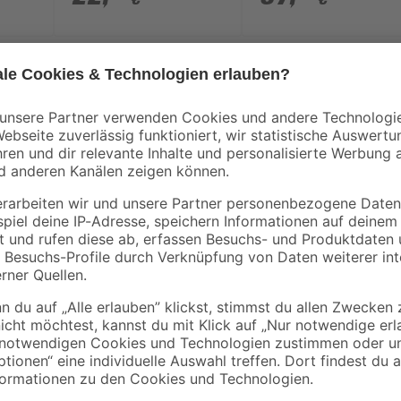
4,5 m/Ø 6 mm x 1,5 m
Entspanne auf dem Gartenhocker 'F
außergewöhnlicher Komfort deinen
Die Abmessungen sind: Höhe 45 cm
Tragfähigkeit von 110 kg. Dank de
Obermaterial ist aus strapazierfäh
Unterkonstruktion aus Akazienholz 
Eleganz und erhöht seine Strapazi
verwandle deine Terrasse in eine
auskosten kannst.