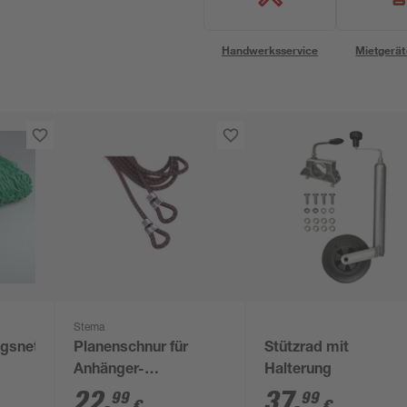
Handwerksservice
Mietgerät
Stema
gsnetz
Planenschnur für
Stützrad mit
Anhänger-
Halterung
Hochplanen Ø 6 mm x
22
,
37
,
99
99
€
€