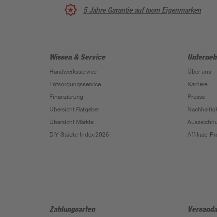
5 Jahre Garantie auf toom Eigenmarken
Wissen & Service
Unterne
Handwerksservice
Über uns
Entsorgungsservice
Karriere
Finanzierung
Presse
Übersicht Ratgeber
Nachhaltigk
Übersicht Märkte
Auszeichn
DIY-Städte-Index 2026
Affiliate-
Zahlungsarten
Versanda