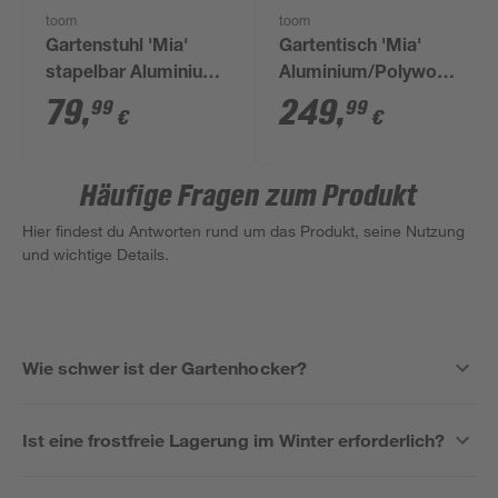
toom
toom
Gartenstuhl 'Mia'
Gartentisch 'Mia'
stapelbar Aluminium
Aluminium/Polywood
taupe 59 x 90 x 62 cm
160 x 90 x 74 cm
79
,
249
,
99
99
€
€
Häufige Fragen zum Produkt
Hier findest du Antworten rund um das Produkt, seine Nutzung
und wichtige Details.
Wie schwer ist der Gartenhocker?
Ist eine frostfreie Lagerung im Winter erforderlich?