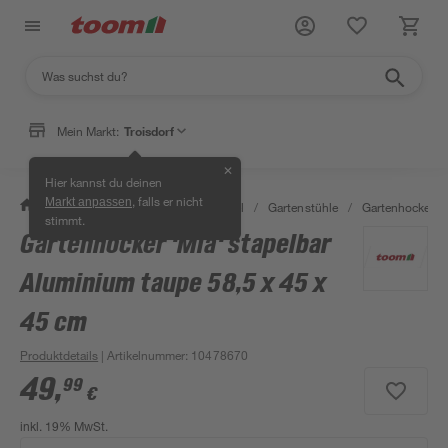
Mein Markt:
Troisdorf
✕
Hier kannst du deinen
, falls er nicht
Markt anpassen
/
Garten & Freizeit
/
Gartenmöbel
/
Gartenstühle
/
Gartenhocker
/
stimmt.
Gartenhocker 'Mia' stapelbar
Aluminium taupe 58,5 x 45 x
45 cm
Produktdetails
| Artikelnummer
:
10478670
49
,
99
€
inkl. 19% MwSt.