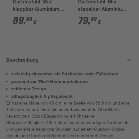
Gartenstuhl 'Mia'
Gartenstuhl 'Mia'
klappbar Aluminium
stapelbar Aluminium
taupe 68 x 112 x 58
taupe 59 x 90 x 62 cm
89
,
79
,
99
99
€
€
cm
Beschreibung
vielseitig einsetzbar als Sitzhocker oder Fußablage
passend zur 'Mia'-Gartenmöbelserie
zeitloses Design
alltagstauglich & pflegeleicht
Er hat eine Höhe von 45 cm, eine Breite von 58,5 cm und eine
Tiefe von 45 cm. Eine fein pulverbeschichtete Oberfläche
verleiht dem Stück Eleganz und erhöht seine
Strapazierfähigkeit. Gönn dir diesen hochwertigen Gartenstuhl
und genieße entspannte Stunden auf einem Outdoor‑Möbel,
das deinen Garten mit Komfort und modernem Design