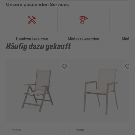
Unsere passenden Services
Handwerksservice
Mietgeräteservice
Miettra
Häufig dazu gekauft
toom
toom