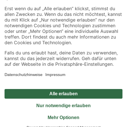
Sicher einkaufen
Jetzt die toom-App herunterladen
Alle Preisangaben in EUR inkl. gesetzl. MwSt.. Die dargestellten Angebote sind unter
Umständen nicht in allen Märkten verfügbar. Die angegebenen Verfügbarkeiten beziehen
sich auf den unter "Mein Markt" ausgewählten toom Baumarkt. Alle Angebote und
Produkte nur solange der Vorrat reicht.
*Paketversand ab 59 € versandkostenfrei, gilt nicht für Artikel mit Speditionsversand, hier
fallen zusätzliche Versandkosten an.
Datenschutz
Privatsphäre
Impressum
AGB
Nutzungsbedingungen
Widerrufsrecht
Vertrag widerrufen
Barrierefreiheit
© 2026 toom Baumarkt GmbH