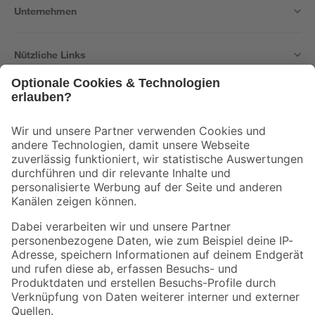
Unternehmen
Nützliche Links
Bleib auf dem Laufenden mit unserem Newsletter
Der toom Newsletter: Keine Angebote und Aktionen mehr verpassen!
Zur Newsletter Anmeldung
Folge uns
Zahlungsarten
Versandarten