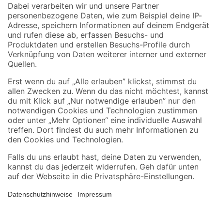
Zahlungsarten
Versandarten
Sicher einkaufen
Jetzt die toom-App herunterladen
Alle Preisangaben in EUR inkl. gesetzl. MwSt.. Die dargestellten Angebote sind unter
Umständen nicht in allen Märkten verfügbar. Die angegebenen Verfügbarkeiten beziehen
sich auf den unter "Mein Markt" ausgewählten toom Baumarkt. Alle Angebote und
Produkte nur solange der Vorrat reicht.
*Paketversand ab 59 € versandkostenfrei, gilt nicht für Artikel mit Speditionsversand, hier
fallen zusätzliche Versandkosten an.