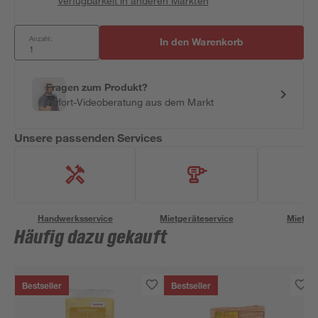
Verfügbarkeit in anderen Märkten
Anzahl:
In den Warenkorb
Fragen zum Produkt?
Sofort-Videoberatung aus dem Markt
Unsere passenden Services
Handwerksservice
Mietgeräteservice
Miettra
Häufig dazu gekauft
Bestseller
Bestseller