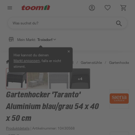
Mein Markt:
Troisdorf
✕
Hier kannst du deinen
, falls er nicht
Markt anpassen
/
Garten & Freizeit
/
Gartenmöbel
/
Gartenstühle
/
Gartenhocker
/
stimmt.
+
4
Gartenhocker 'Taranto'
Aluminium blau/grau 54 x 40
x 50 cm
Produktdetails
| Artikelnummer
:
10430568