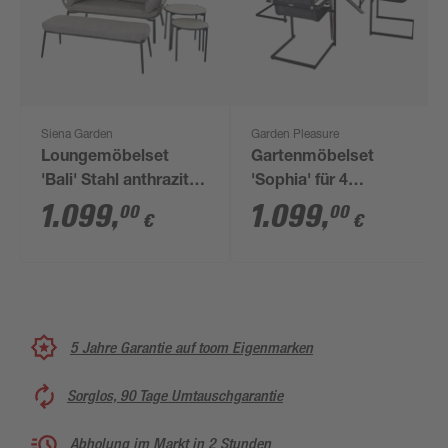
Siena Garden
Garden Pleasure
Loungemöbelset
Gartenmöbelset
'Bali' Stahl anthrazit
'Sophia' für 4
4-teilig
Personen
1.099
,
1.099
,
00
00
€
€
Edelstahl/Aluminium
5 Jahre Garantie auf toom Eigenmarken
Sorglos, 90 Tage Umtauschgarantie
Abholung im Markt in 2 Stunden