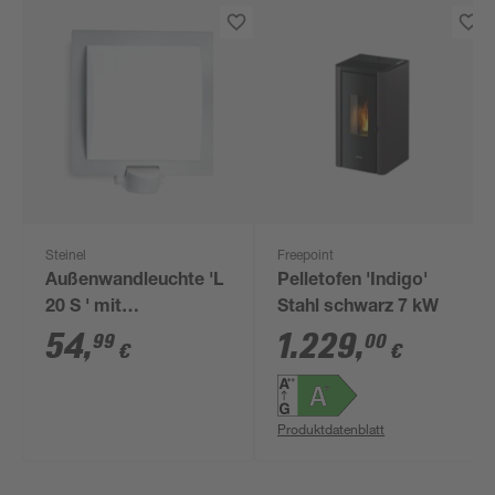
Steinel
Freepoint
Außenwandleuchte 'L
Pelletofen 'Indigo'
20 S ' mit
Stahl schwarz 7 kW
Bewegungssensor 60
54
,
1.229
,
99
00
€
€
W IP 44 23 x 25 cm
Produktdatenblatt