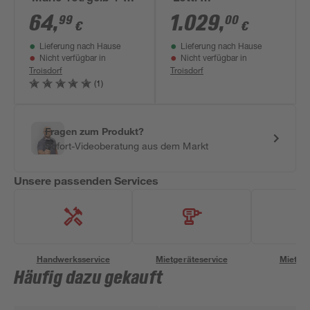
teilig
naturbelassene
64
,
1.029
,
99
00
€
€
nordische Fichte 107
Lieferung nach Hause
Lieferung nach Hause
x 291 x 107 cm
Nicht verfügbar in
Nicht verfügbar in
Troisdorf
Troisdorf
(1)
Fragen zum Produkt?
Sofort-Videoberatung aus dem Markt
Unsere passenden Services
Handwerksservice
Mietgeräteservice
Miettra
Häufig dazu gekauft