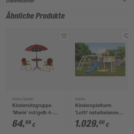
Datenblätter
Ähnliche Produkte
Siena Garden
Karibu
Kindersitzgruppe
Kinderspielturm
'Marie' rot/gelb 4-
'Lotti' naturbelassene
teilig
nordische Fichte 107
64
,
1.029
,
99
00
€
€
x 291 x 107 cm