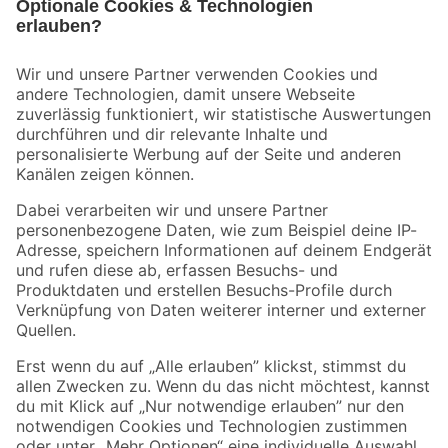
Bleib auf dem Laufenden mit unserem Newsletter
Der toom Newsletter: Keine Angebote und Aktionen mehr verpassen!
Zur Newsletter Anmeldung
Folge uns
Zahlungsarten
Versandarten
Sicher einkaufen
Jetzt die toom-App herunterladen