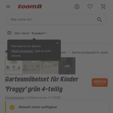
Mein Markt:
Troisdorf
✕
Hier kannst du deinen
, falls er nicht
Markt anpassen
/
Garten & Freizeit
/
Outdoor & Spiel
/
Gartenspielgeräte & -spielzeu
stimmt.
+
24
Gartenmöbelset für Kinder
'Froggy' grün 4-teilig
Produktdetails
| Artikelnummer
:
4110530
Aktuell nicht verfügbar