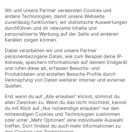
Bleib auf dem Laufenden mit unserem Newsletter
Der toom Newsletter: Keine Angebote und Aktionen mehr verpassen!
Zur Newsletter Anmeldung
Folge uns
Zahlungsarten
Versandarten
Sicher einkaufen
Jetzt die toom-App herunterladen