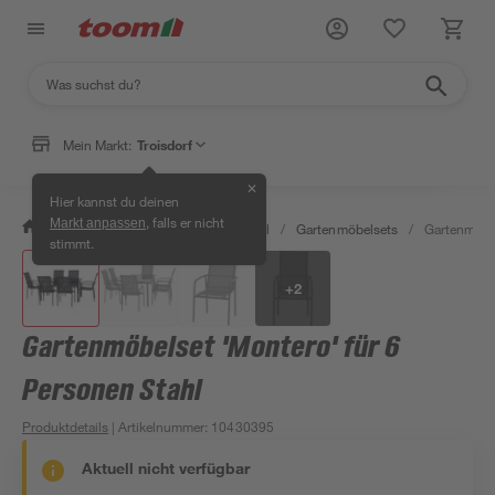
Mein Markt:
Troisdorf
✕
Hier kannst du deinen
, falls er nicht
Markt anpassen
/
Garten & Freizeit
/
Gartenmöbel
/
Gartenmöbelsets
/
Gartenmöbel
stimmt.
+
2
Gartenmöbelset 'Montero' für 6
Personen Stahl
Produktdetails
| Artikelnummer
:
10430395
Aktuell nicht verfügbar