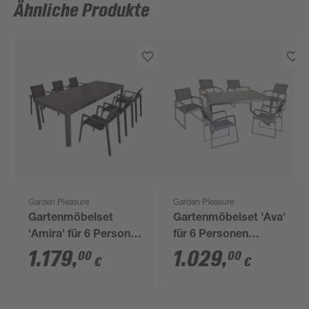
Ähnliche Produkte
Garden Pleasure
Garden Pleasure
Gartenmöbelset
Gartenmöbelset 'Ava'
'Amira' für 6 Personen
für 6 Personen
Aluminium
Aluminium
1.179
,
1.029
,
00
00
€
€