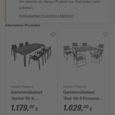
Wir können dir dieses Produkt zur Zeit leider nicht
anbieten.
Verfügbarkeit in anderen Märkten
Alternative Produkte
Garden Pleasure
Garden Pleasure
Gartenmöbelset
Gartenmöbelset
'Amira' für 6
'Ava' für 6 Personen
Personen Aluminium
Aluminium
1.179
,
1.029
,
00
00
€
€