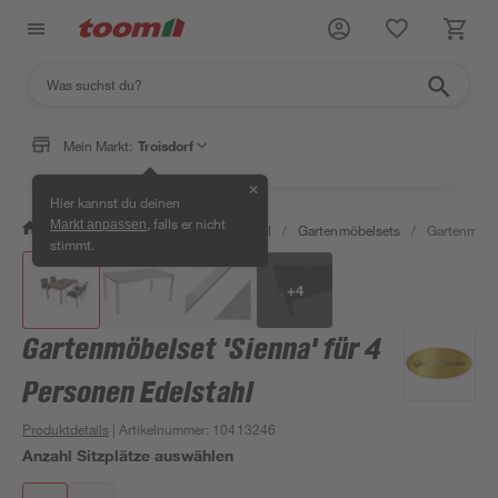
Mein Markt:
Troisdorf
✕
Hier kannst du deinen
, falls er nicht
Markt anpassen
/
Garten & Freizeit
/
Gartenmöbel
/
Gartenmöbelsets
/
Gartenmöbel
stimmt.
+
4
Gartenmöbelset 'Sienna' für 4
Personen Edelstahl
Produktdetails
| Artikelnummer
:
10413246
Anzahl Sitzplätze auswählen