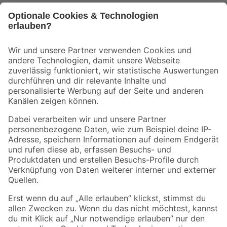
Bleib auf dem Laufenden mit unserem Newsletter
Der toom Newsletter: Keine Angebote und Aktionen mehr verpassen!
Zur Newsletter Anmeldung
Folge uns
Zahlungsarten
Versandarten
Sicher einkaufen
Jetzt die toom-App herunterladen