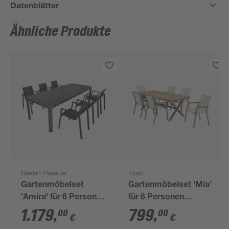
Datenblätter
Ähnliche Produkte
Garden Pleasure
toom
Gartenmöbelset
Gartenmöbelset 'Mia'
'Amira' für 6 Personen
für 6 Personen
Aluminium
Aluminium
1.179
,
799
,
00
00
€
€