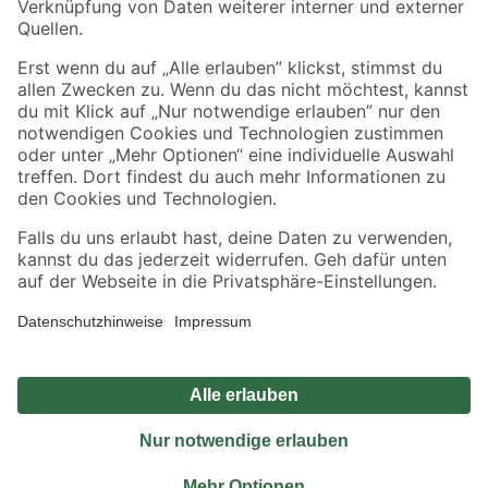
Sicher einkaufen
Jetzt die toom-App herunterladen
Alle Preisangaben in EUR inkl. gesetzl. MwSt.. Die dargestellten Angebote sind unter
Umständen nicht in allen Märkten verfügbar. Die angegebenen Verfügbarkeiten beziehen
sich auf den unter "Mein Markt" ausgewählten toom Baumarkt. Alle Angebote und
Produkte nur solange der Vorrat reicht.
*Paketversand ab 59 € versandkostenfrei, gilt nicht für Artikel mit Speditionsversand, hier
fallen zusätzliche Versandkosten an.
Datenschutz
Privatsphäre
Impressum
AGB
Nutzungsbedingungen
Widerrufsrecht
Vertrag widerrufen
Barrierefreiheit