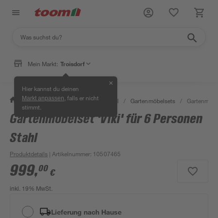
Mein Markt:
Troisdorf
✕
Hier kannst du deinen
, falls er nicht
Markt anpassen
/
Garten & Freizeit
/
Gartenmöbel
/
Gartenmöbelsets
/
Gartenmöbel
stimmt.
Gartenmöbelset 'Viki' für 6 Personen
Stahl
Produktdetails
| Artikelnummer
:
10507465
999
,
00
€
inkl. 19% MwSt.
Lieferung nach Hause