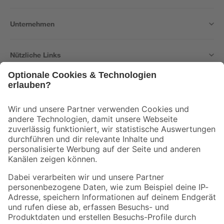
Unternehmen
Nützliche Links
Bleib auf dem Laufenden mit unserem Newsletter
Der toom Newsletter: Keine Angebote und Aktionen mehr verpassen!
Zur Newsletter Anmeldung
Folge uns
Zahlungsarten
Versandarten