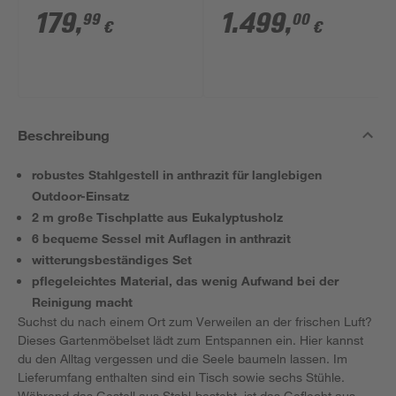
schwarz 4er-Set
230 x 300 cm
179
,
1.499
,
99
00
€
€
Beschreibung
robustes Stahlgestell in anthrazit für langlebigen
Outdoor-Einsatz
2 m große Tischplatte aus Eukalyptusholz
6 bequeme Sessel mit Auflagen in anthrazit
witterungsbeständiges Set
pflegeleichtes Material, das wenig Aufwand bei der
Reinigung macht
Suchst du nach einem Ort zum Verweilen an der frischen Luft?
Dieses Gartenmöbelset lädt zum Entspannen ein. Hier kannst
du den Alltag vergessen und die Seele baumeln lassen. Im
Lieferumfang enthalten sind ein Tisch sowie sechs Stühle.
Während das Gestell aus Stahl besteht, ist das Geflecht aus