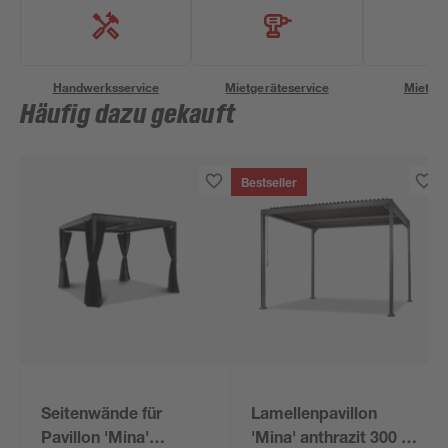
Handwerksservice
Mietgeräteservice
Miettra
Häufig dazu gekauft
Bestseller
Seitenwände für
Lamellenpavillon
Pavillon 'Mina'
'Mina' anthrazit 300 x