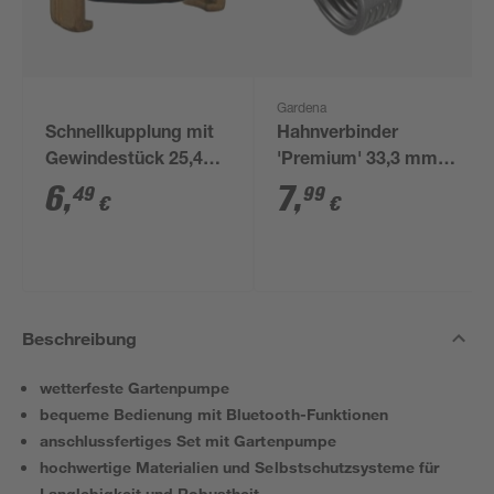
Gardena
Schnellkupplung mit
Hahnverbinder
Gewindestück 25,4
'Premium' 33,3 mm
mm (1") IG
(1") lose
6
,
7
,
49
99
€
€
Beschreibung
wetterfeste Gartenpumpe
bequeme Bedienung mit Bluetooth-Funktionen
anschlussfertiges Set mit Gartenpumpe
hochwertige Materialien und Selbstschutzsysteme für
Langlebigkeit und Robustheit