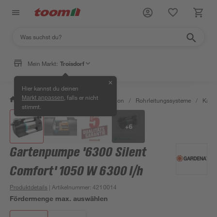
Mein Markt:
Troisdorf
✕
Hier kannst du deinen
, falls er nicht
Markt anpassen
/
Bad & Sanitär
/
Sanitärinstallation
/
Rohrleitungssysteme
/
Kaltw
stimmt.
+
6
Gartenpumpe '6300 Silent
Comfort' 1050 W 6300 l/h
Produktdetails
| Artikelnummer
:
4210014
Fördermenge max. auswählen