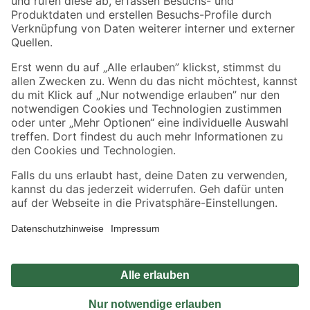
Sicher einkaufen
Jetzt die toom-App herunterladen
Alle Preisangaben in EUR inkl. gesetzl. MwSt.. Die dargestellten Angebote sind unter
Umständen nicht in allen Märkten verfügbar. Die angegebenen Verfügbarkeiten beziehen
sich auf den unter "Mein Markt" ausgewählten toom Baumarkt. Alle Angebote und
Produkte nur solange der Vorrat reicht.
*Paketversand ab 59 € versandkostenfrei, gilt nicht für Artikel mit Speditionsversand, hier
fallen zusätzliche Versandkosten an.
Datenschutz
Privatsphäre
Impressum
AGB
Nutzungsbedingungen
Widerrufsrecht
Vertrag widerrufen
Barrierefreiheit