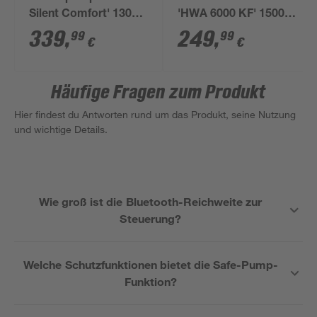
Silent Comfort' 1300
'HWA 6000 KF' 1500
W 6500 l/h
W 6.000 l/h
339
,
249
,
99
99
€
€
Häufige Fragen zum Produkt
Hier findest du Antworten rund um das Produkt, seine Nutzung
und wichtige Details.
Wie groß ist die Bluetooth-Reichweite zur
Steuerung?
Welche Schutzfunktionen bietet die Safe-Pump-
Funktion?