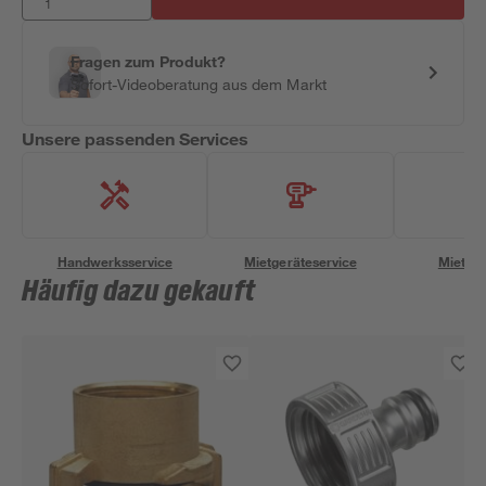
Fragen zum Produkt?
Sofort-Videoberatung aus dem Markt
Unsere passenden Services
Handwerksservice
Mietgeräteservice
Miettra
Häufig dazu gekauft