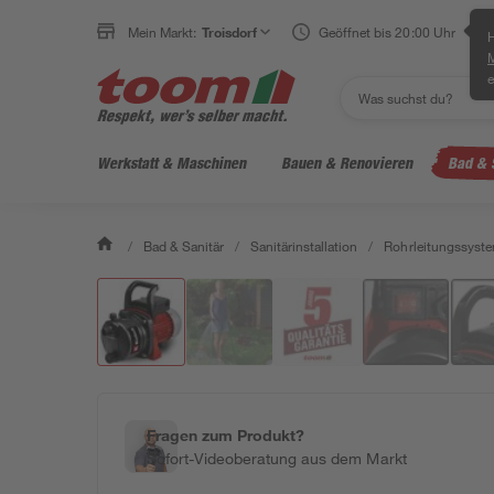
Mein Markt:
Troisdorf
Geöffnet bis 20:00 Uhr
H
e
Werkstatt & Maschinen
Bauen & Renovieren
Bad & 
/
Bad & Sanitär
/
Sanitärinstallation
/
Rohrleitungssyst
Fragen zum Produkt?
Sofort-Videoberatung aus dem Markt