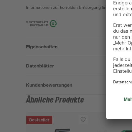
Informationen zur korrekten Entsorgung findest du
hier
.
Eigenschaften
Datenblätter
Kundenbewertungen
Ähnliche Produkte
Bestseller