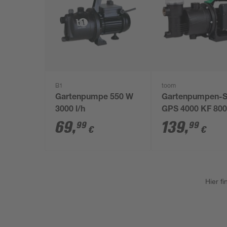
B1
toom
Gartenpumpe 550 W
Gartenpumpen-S
3000 l/h
GPS 4000 KF 80
4000 l/h
69
,
139
,
99
99
€
€
Hier f