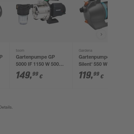
toom
Gardena
GP
Gartenpumpe GP
Gartenpumpe '4100
5000 IF 1150 W 5000
Silent' 550 W 4100 l/h
l/h
149
,
119
,
99
99
€
€
etails.