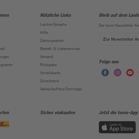
hmen
Nützliche Links
Bleib auf dem Lauf
Leichte Sprache
Der toom Newsletter: K
Hilfe
Zur Newsletter 
Zahlungsarten
eit
Bestell- & Lieferservices
ungen
Versand
Folge uns
Programm
Rückgabe
Vorteilskarte
Gutscheine
Verkaufsoffene Sonntage
rten
Sicher einkaufen
Jetzt die toom-App