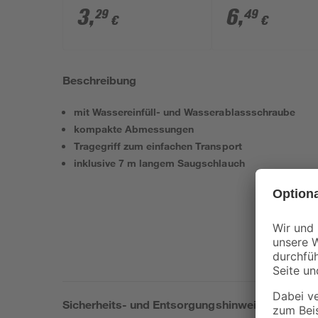
grau
mm (1") IG
3
,
6
,
29
49
€
€
Beschreibung
mit Wassereinfüll- und Wasserablassschraube
kompakte Abmessungen
Tragegriff zum einfachen Transport
inklusive 7 m langem Saugschlauch
Sicherheits- und Entsorgungshinweise