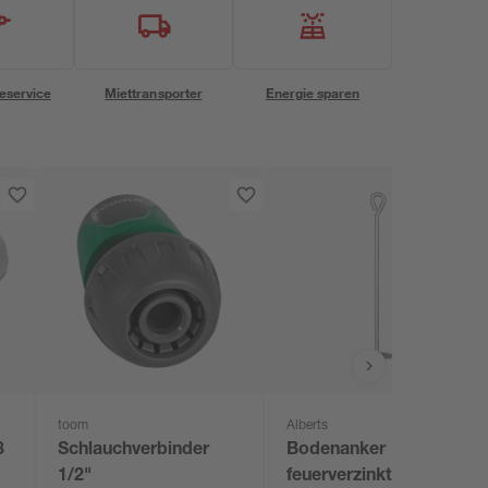
eservice
Miettransporter
Energie sparen
toom
Alberts
3
Schlauchverbinder
Bodenanker
1/2"
feuerverzinkt 52,5 cm