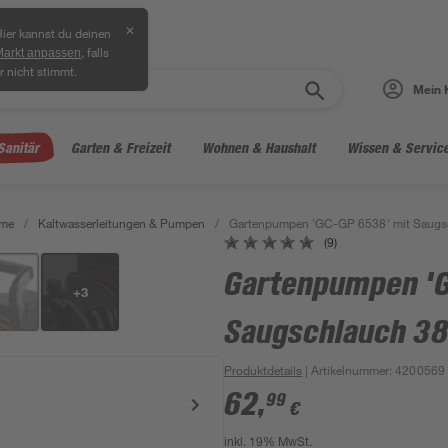
✕
ier kannst du deinen
, falls
Markt anpassen
r nicht stimmt.
Mein 
Sanitär
Garten & Freizeit
Wohnen & Haushalt
Wissen & Servic
eme
/
Kaltwasserleitungen & Pumpen
/
Gartenpumpen 'GC-GP 6538' mit Saugsc
(9)
Gartenpumpen 'G
+
3
Saugschlauch 38
Produktdetails
| Artikelnummer
:
4200569
62
,
99
€
inkl. 19% MwSt.