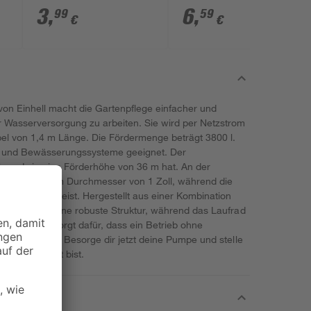
3
,
6
,
99
59
€
€
on Einhell macht die Gartenpflege einfacher und
r Wasserversorgung zu arbeiten. Sie wird per Netzstrom
bel von 1,4 m Länge. Die Fördermenge beträgt 3800 l.
en und Bewässerungssysteme geeignet. Der
ährend sie eine Förderhöhe von 36 m hat. An der
hluss mit einem Durchmesser von 1 Zoll, während die
nschluss aufweist. Hergestellt aus einer Kombination
 das Gehäuse eine robuste Struktur, während das Laufrad
nlaufschutz sorgt dafür, dass ein Betrieb ohne
rhindert wird. Besorge dir jetzt deine Pumpe und stelle
gaben gerüstet bist.