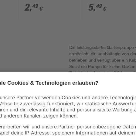
3/4", 1"
2
,
5
,
49
49
€
€
Die leistungsstarke Gartenpumpe v
ermöglicht dir, unabhängig von de
betrieben und verfügt über ein Ka
So ist die Pumpe für kleine Gärt
Betriebsdruck liegt bei 3,6 bar, w
Druckseite befindet sich ein Ansc
Saugseite ebenfalls einen 1-Zoll-A
von Kunststoff und Metall, bietet
aus Kunststoff besteht. Der Trocke
ausreichende Flüssigkeitszufuhr ve
sicher, dass du für alle Wasserauf