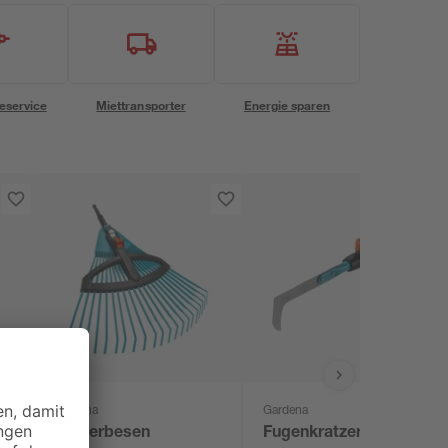
eservice
Miettransporter
Energie sparen
Gardena
Gardena
Fächerbesen
Fugenkratzer