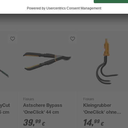
Fiskars
Fiskars
gyCut
Astschere Bypass
Kleingrubber
5 cm
'OneClick' 44 cm
'OneClick' ohne
Handgriff 21,9 cm
39
,
14
,
99
99
€
€