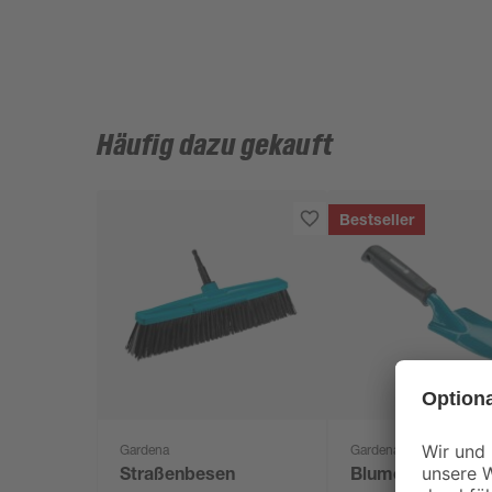
Häufig dazu gekauft
Bestseller
Gardena
Gardena
Straßenbesen
Blumenkelle "Cla