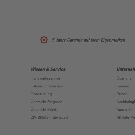
5 Jahre Garantie auf toom Eigenmarken
Wissen & Service
Unterne
Handwerksservice
Über uns
Entsorgungsservice
Karriere
Finanzierung
Presse
Übersicht Ratgeber
Nachhaltigk
Übersicht Märkte
Auszeichn
DIY-Städte-Index 2026
Affiliate-