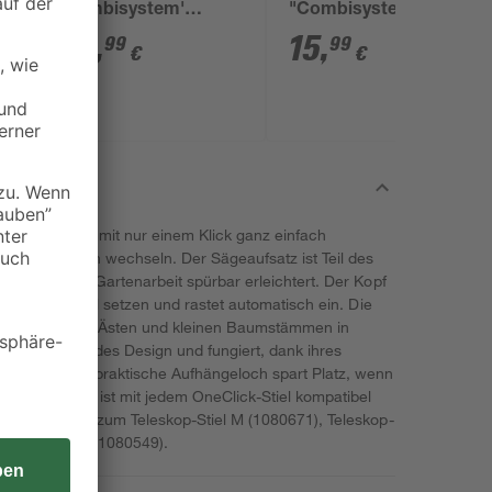
'Combisystem'
"Combisystem"
verstellbar 35-52 cm
Edelstahl
23
,
15
,
99
99
€
€
äge lässt sich mit nur einem Klick ganz einfach
 Sägearbeiten wechseln. Der Sägeaufsatz ist Teil des
ems, welches Gartenarbeit spürbar erleichtert. Der Kopf
 OneClick Stiel setzen und rastet automatisch ein. Die
 Schneiden von Ästen und kleinen Baumstämmen in
über ein gerades Design und fungiert, dank ihres
andsäge. Das praktische Aufhängeloch spart Platz, wenn
e gerade Säge ist mit jedem OneClick-Stiel kompatibel
 L (1080547), zum Teleskop-Stiel M (1080671), Teleskop-
®-Holzstiel L (1080549).