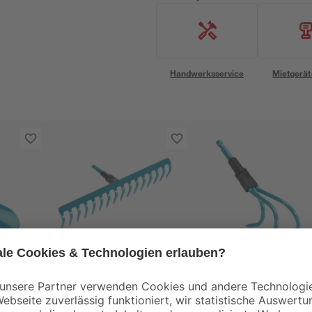
Handwerksservice
Mietgerät
Gardena
Gardena
ssic"
Rechen
Grubber