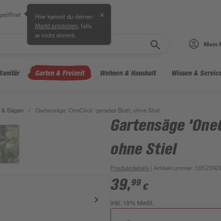
geöffnet
✕
Hier kannst du deinen
, falls
Markt anpassen
er nicht stimmt.
Mein 
Sanitär
Garten & Freizeit
Wohnen & Haushalt
Wissen & Servic
 & Sägen
/
Gartensäge 'OneClick' gerades Blatt, ohne Stiel
Gartensäge 'OneC
ohne Stiel
Produktdetails
| Artikelnummer
:
1052392
39
,
99
€
inkl. 19% MwSt.