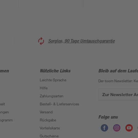
Sorglos, 90 Tage Umtauschgarantie
hmen
Nützliche Links
Bleib auf dem Lauf
Leichte Sprache
Der toom Newsletter: K
Hilfe
Zur Newsletter 
Zahlungsarten
eit
Bestell- & Lieferservices
ungen
Versand
Folge uns
Programm
Rückgabe
Vorteilskarte
Gutscheine