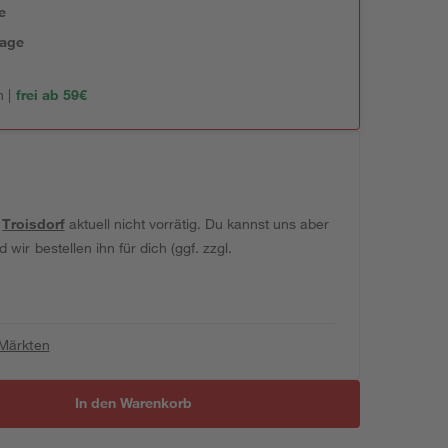
e
tage
 |
frei ab 59€
t
Troisdorf
aktuell nicht vorrätig. Du kannst uns aber
wir bestellen ihn für dich (ggf. zzgl.
 Märkten
In den Warenkorb