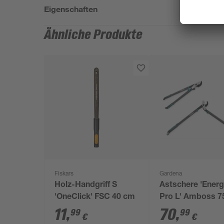
Eigenschaften
Ähnliche Produkte
Fiskars
Gardena
Holz-Handgriff S
Astschere 'Ener
'OneClick' FSC 40 cm
Pro L' Amboss 7
11
,
70
,
99
99
€
€