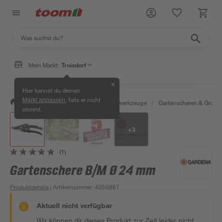
Mein Markt:
Troisdorf
✕
Hier kannst du deinen
, falls er nicht
Markt anpassen
/
Garten & Freizeit
/
Gartenhandwerkzeuge
/
Gartenscheren & Grass
stimmt.
+
3
(1)
Gartenschere B/M Ø 24 mm
Produktdetails
| Artikelnummer
:
4050887
Aktuell nicht verfügbar
Wir können dir dieses Produkt zur Zeit leider nicht