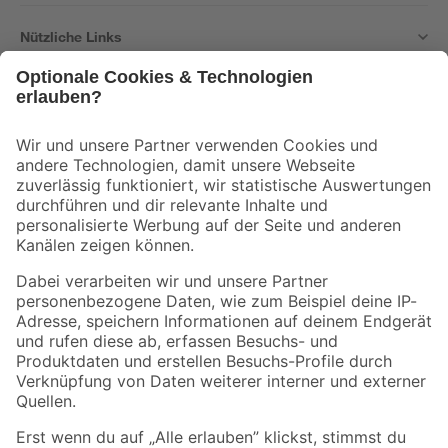
Nützliche Links
Bleib auf dem Laufenden mit unserem Newsletter
Der toom Newsletter: Keine Angebote und Aktionen mehr verpassen!
Zur Newsletter Anmeldung
Folge uns
Zahlungsarten
Versandarten
Sicher einkaufen