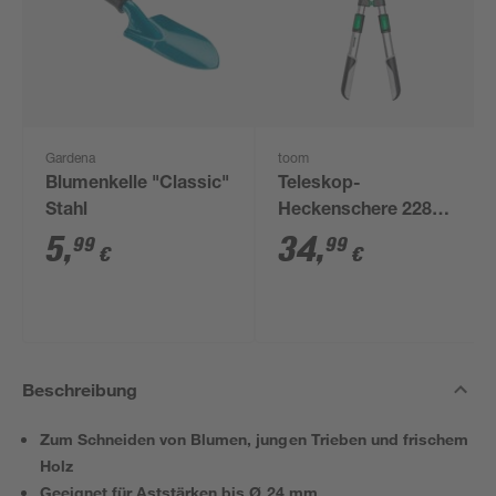
Gardena
toom
Blumenkelle "Classic"
Teleskop-
Stahl
Heckenschere 228
mm
5
,
34
,
99
99
€
€
Antihaftbeschichtung
Beschreibung
Zum Schneiden von Blumen, jungen Trieben und frischem
Holz
Geeignet für Aststärken bis Ø 24 mm