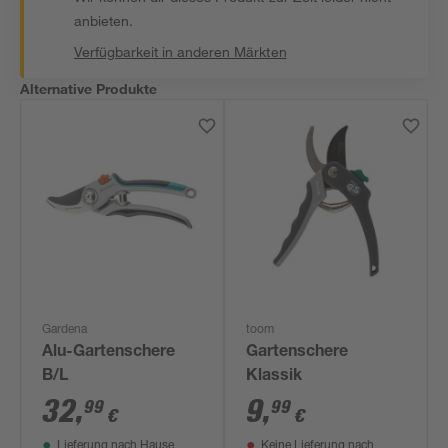
anbieten.
Verfügbarkeit in anderen Märkten
Alternative Produkte
Gardena
toom
Alu-Gartenschere
Gartenschere
B/L
Klassik
32
,
9
,
99
99
€
€
Lieferung nach Hause
Keine Lieferung nach