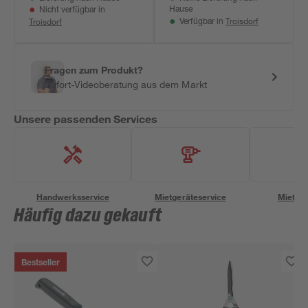
Hause
Nicht verfügbar in
Troisdorf
Troisdorf
Verfügbar in
Fragen zum Produkt?
Sofort-Videoberatung aus dem Markt
Unsere passenden Services
Handwerksservice
Mietgeräteservice
Miettra
Häufig dazu gekauft
Bestseller