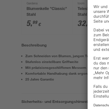
Gardena
toom
Blumenkelle "Classic"
Teleskop-Astsch
Stahl
Stahl 66-84 cm
5
,
32
,
99
99
€
€
Beschreibung
Zum Schneiden von Blumen, jungen Trieben und fr
Stufenlos einstellbare Griffweite
Mit präzisionsgeschliffenen Messern
Komfortable Handhabung dank ergonomischem Gr
25 Jahre Garantie
Sicherheits- und Entsorgungshinweise