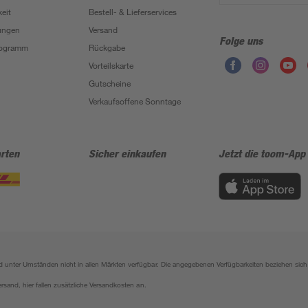
eit
Bestell- & Lieferservices
ungen
Versand
Folge uns
Programm
Rückgabe
Vorteilskarte
Gutscheine
Verkaufsoffene Sonntage
rten
Sicher einkaufen
Jetzt die toom-App
sind unter Umständen nicht in allen Märkten verfügbar. Die angegebenen Verfügbarkeiten beziehen s
ersand, hier fallen zusätzliche Versandkosten an.