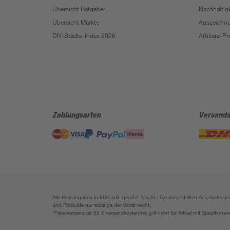
Übersicht Ratgeber
Nachhaltigk
Übersicht Märkte
Auszeichn
DIY-Städte-Index 2026
Affiliate-
Zahlungsarten
Versanda
Alle Preisangaben in EUR inkl. gesetzl. MwSt.. Die dargestellten Angebote 
und Produkte nur solange der Vorrat reicht.
*Paketversand ab 59 € versandkostenfrei, gilt nicht für Artikel mit Speditionsv