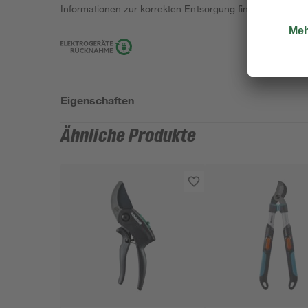
Informationen zur korrekten Entsorgung findest du
hier
.
Eigenschaften
Ähnliche Produkte