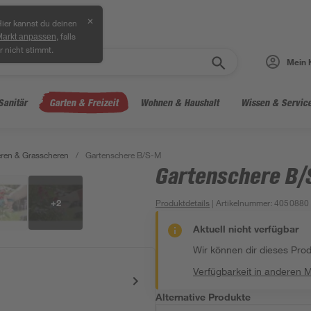
✕
ier kannst du deinen
, falls
Markt anpassen
r nicht stimmt.
Mein 
Sanitär
Garten & Freizeit
Wohnen & Haushalt
Wissen & Servic
ren & Grasscheren
/
Gartenschere B/S-M
Gartenschere B
+
2
Produktdetails
| Artikelnummer
:
4050880
Aktuell nicht verfügbar
Wir können dir dieses Produ
Verfügbarkeit in anderen 
Alternative Produkte