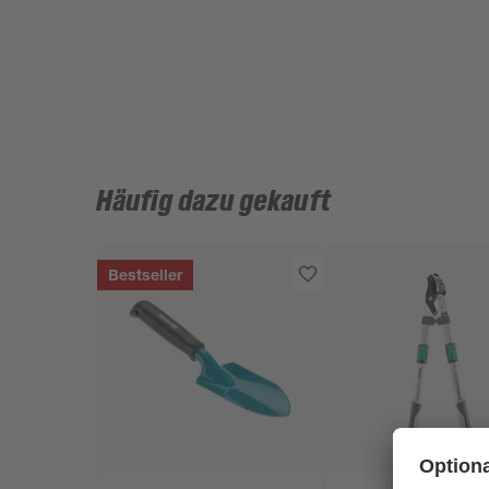
Häufig dazu gekauft
Bestseller