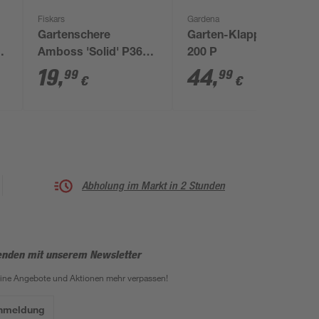
Fiskars
Gardena
Gartenschere
Garten-Klappsäge
Amboss 'Solid' P361 ,
200 P
20,1 cm Größe L
19
,
44
,
99
99
€
€
Abholung im Markt in 2 Stunden
enden mit unserem Newsletter
eine Angebote und Aktionen mehr verpassen!
Anmeldung