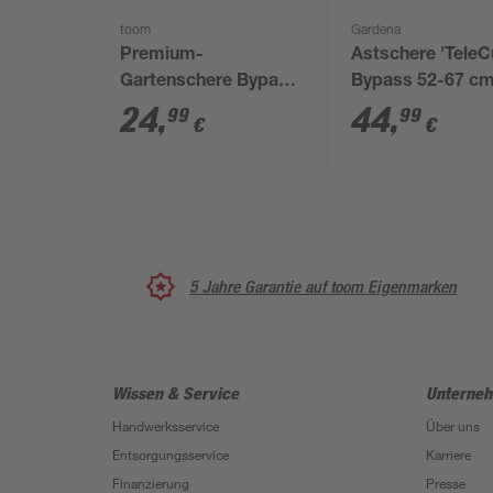
toom
Gardena
Premium-
Astschere 'TeleC
Gartenschere Bypass
Bypass 52-67 c
Carbonstahl
24
,
44
,
99
99
€
€
5 Jahre Garantie auf toom Eigenmarken
Wissen & Service
Unterne
Handwerksservice
Über uns
Entsorgungsservice
Karriere
Finanzierung
Presse