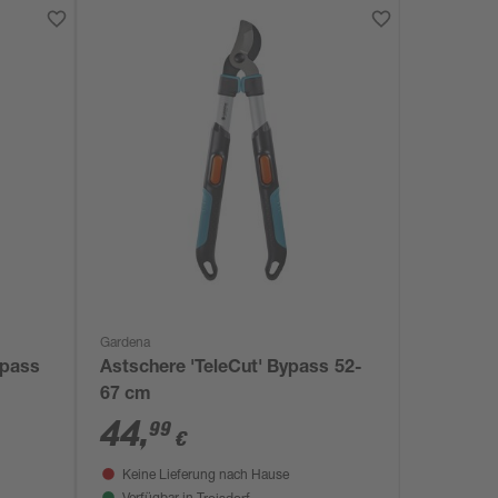
Gardena
ypass
Astschere 'TeleCut' Bypass 52-
67 cm
44
,
99
€
Keine Lieferung nach Hause
Troisdorf