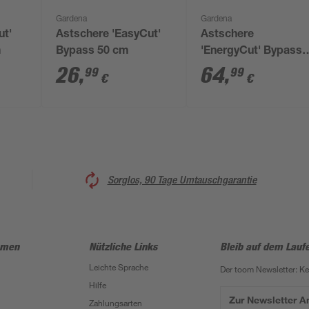
Gardena
Gardena
ut'
Astschere 'EasyCut'
Astschere
m
Bypass 50 cm
'EnergyCut' Bypass
75 cm
26
,
64
,
99
99
€
€
Sorglos, 90 Tage Umtauschgarantie
hmen
Nützliche Links
Bleib auf dem Lauf
Leichte Sprache
Der toom Newsletter: K
Hilfe
Zur Newsletter 
Zahlungsarten