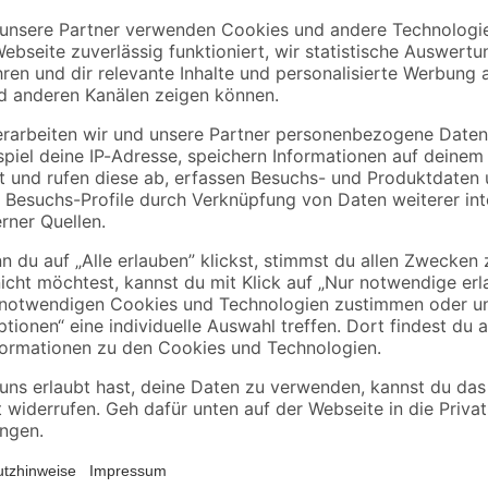
Gardena
Gardena
ere
Unkrautstecher
Grasschere "Classic
12
,
13
,
59
99
€
€
Zum Beschneiden von Blumen, jung
ischem Holz
die Gartenschere B/S-M der Marke
Griffe lassen sich in zwei Weiten 
Für einen sauberen Schnitt sorgt 
iff
bis zu 22 mm durchtrennen kann. Zu
einem praktischen Drahtabschneid
Sicherung des Geräts trägt der Ei