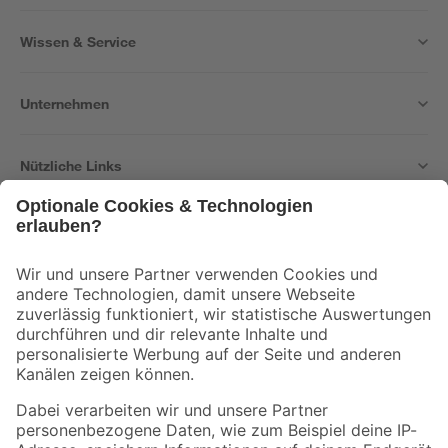
Wissen & Service
Unternehmen
Nützliche Links
Bleib auf dem Laufenden mit unserem Newsletter
Der toom Newsletter: Keine Angebote und Aktionen mehr verpassen!
Zur Newsletter Anmeldung
Folge uns