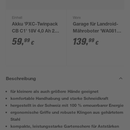
Einhell
Worx
Akku 'PXC-Twinpack
Garage für Landroid-
CB C1' 18V 4,0 Ah 2
Mähroboter 'WA0810'
Stück
schwarz
59
,
139
,
99
99
€
€
Beschreibung
für kleinere als auch größere Hände geeignet
komfortable Handhabung und starke Schneidkraft
hergestellt in der Schweiz mit 100 % erneuerbarer Energie
ergonomische Griffe und robuste Klingen aus gehärtetem
Stahl
kompakte, leistungsstarke Gartenschere für Aststärken