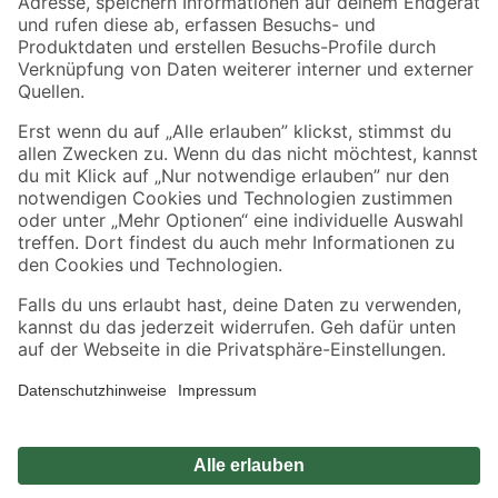
Zahlungsarten
Versandarten
Sicher einkaufen
Jetzt die toom-App herunterladen
Alle Preisangaben in EUR inkl. gesetzl. MwSt.. Die dargestellten Angebote sind unter
Umständen nicht in allen Märkten verfügbar. Die angegebenen Verfügbarkeiten beziehen
sich auf den unter "Mein Markt" ausgewählten toom Baumarkt. Alle Angebote und
Produkte nur solange der Vorrat reicht.
*Paketversand ab 59 € versandkostenfrei, gilt nicht für Artikel mit Speditionsversand, hier
fallen zusätzliche Versandkosten an.
Datenschutz
Privatsphäre
Impressum
AGB
Nutzungsbedingungen
Widerrufsrecht
Vertrag widerrufen