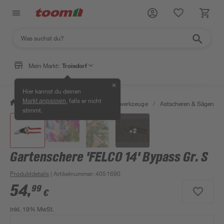
Mein Markt:
Troisdorf
✕
Hier kannst du deinen
, falls er nicht
Markt anpassen
/
Garten & Freizeit
/
Gartenhandwerkzeuge
/
Astscheren & Sägen
/
stimmt.
+
2
Gartenschere 'FELCO 14' Bypass Gr. S
Produktdetails
| Artikelnummer
:
4051690
54
,
99
€
inkl. 19% MwSt.