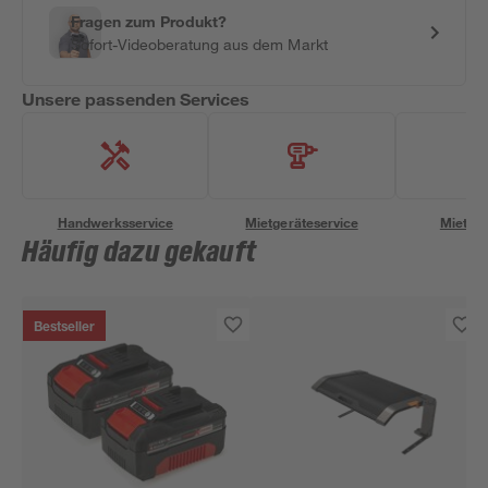
Fragen zum Produkt?
Sofort-Videoberatung aus dem Markt
Unsere passenden Services
Handwerksservice
Mietgeräteservice
Miettra
Häufig dazu gekauft
Bestseller