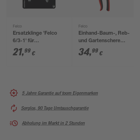
Felco
Felco
Ersatzklinge 'Felco
Einhand-Baum-, Reb-
6/3-1' für
und Gartenschere
Gartenschere
'Felco 160 S' Bypass
21
,
34
,
99
99
€
€
5 Jahre Garantie auf toom Eigenmarken
Sorglos, 90 Tage Umtauschgarantie
Abholung im Markt in 2 Stunden