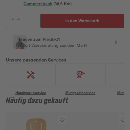
Gummersbach
(
36,6
 Km)
Anzahl:
In den Warenkorb
Fragen zum Produkt?
Sofort-Videoberatung aus dem Markt
Unsere passenden Services
Handwerksservice
Mietgeräteservice
Miettra
Häufig dazu gekauft