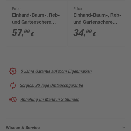
Felco
Felco
Einhand-Baum-, Reb-
Einhand-Baum-, Reb-
und Gartenschere
und Gartenschere
'Felco 32' Amboss
'Felco 160 S' Bypass
57
,
34
,
99
99
€
€
5 Jahre Garantie auf toom Eigenmarken
Sorglos, 90 Tage Umtauschgarantie
Abholung im Markt in 2 Stunden
Wissen & Service