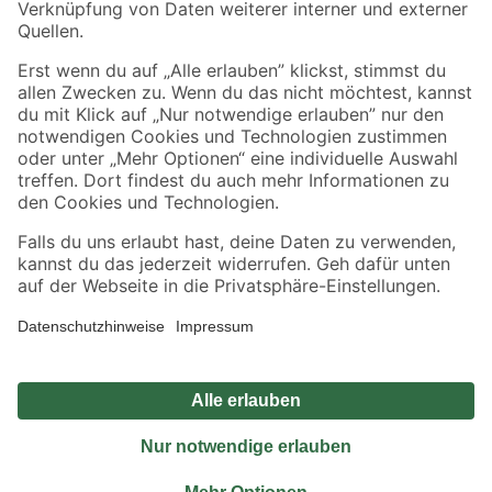
Sicher einkaufen
Jetzt die toom-App herunterladen
Alle Preisangaben in EUR inkl. gesetzl. MwSt.. Die dargestellten Angebote sind unter
Umständen nicht in allen Märkten verfügbar. Die angegebenen Verfügbarkeiten beziehen
sich auf den unter "Mein Markt" ausgewählten toom Baumarkt. Alle Angebote und
Produkte nur solange der Vorrat reicht.
*Paketversand ab 59 € versandkostenfrei, gilt nicht für Artikel mit Speditionsversand, hier
fallen zusätzliche Versandkosten an.
Datenschutz
Privatsphäre
Impressum
AGB
Nutzungsbedingungen
Widerrufsrecht
Vertrag widerrufen
Barrierefreiheit