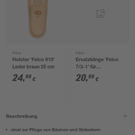
Felco
Felco
Holster 'Felco 910'
Ersatzklinge 'Felco
Leder braun 25 cm
7/3-1' für
Gartenschere
24
,
20
,
99
99
€
€
Beschreibung
ideal zur Pflege von Bäumen und Sträuchern