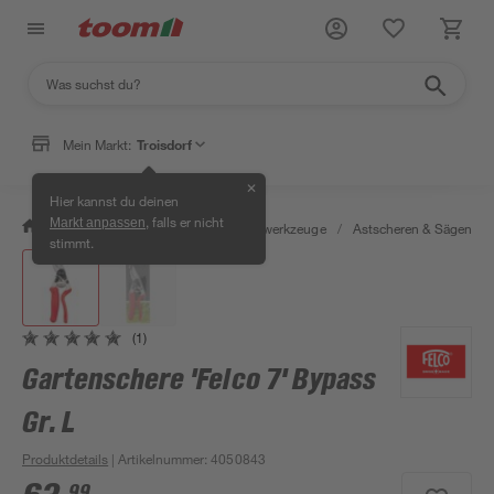
Mein Markt:
Troisdorf
✕
Hier kannst du deinen
, falls er nicht
Markt anpassen
/
Garten & Freizeit
/
Gartenhandwerkzeuge
/
Astscheren & Sägen
/
stimmt.
(1)
Gartenschere 'Felco 7' Bypass
Gr. L
Produktdetails
| Artikelnummer
:
4050843
99