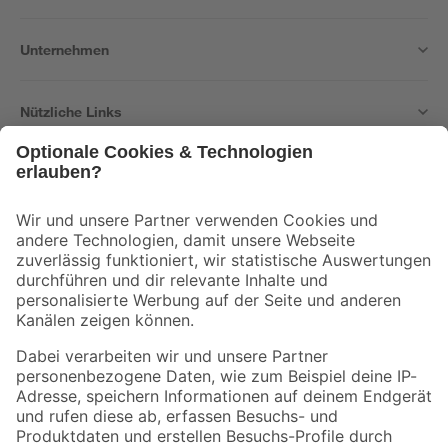
Unternehmen
Nützliche Links
Bleib auf dem Laufenden mit unserem Newsletter
Der toom Newsletter: Keine Angebote und Aktionen mehr verpassen!
Zur Newsletter Anmeldung
Folge uns
Zahlungsarten
Versandarten