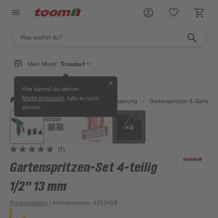
Mein Markt:
Troisdorf
✕
Hier kannst du deinen
, falls er nicht
Markt anpassen
/
Garten & Freizeit
/
Gartenbewässerung
/
Gartenspritzen & Gartenb
stimmt.
+
3
(1)
Gartenspritzen-Set 4-teilig
1/2" 13 mm
Produktdetails
| Artikelnummer
:
4200458