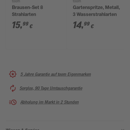
toom
toom
Brausen-Set 8
Gartenspritze, Metall,
Strahlarten
3 Wasserstrahlarten
15
,
14
,
99
99
€
€
5 Jahre Garantie auf toom Eigenmarken
Sorglos, 90 Tage Umtauschgarantie
Abholung im Markt in 2 Stunden
Wissen & Service