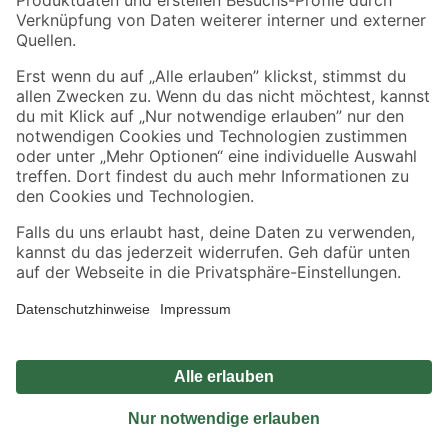
Sicher einkaufen
Jetzt die toom-App herunterladen
Alle Preisangaben in EUR inkl. gesetzl. MwSt.. Die dargestellten Angebote sind unter
Umständen nicht in allen Märkten verfügbar. Die angegebenen Verfügbarkeiten beziehen
sich auf den unter "Mein Markt" ausgewählten toom Baumarkt. Alle Angebote und
Produkte nur solange der Vorrat reicht.
*Paketversand ab 59 € versandkostenfrei, gilt nicht für Artikel mit Speditionsversand, hier
fallen zusätzliche Versandkosten an.
Datenschutz
Privatsphäre
Impressum
AGB
Nutzungsbedingungen
Widerrufsrecht
Vertrag widerrufen
Barrierefreiheit