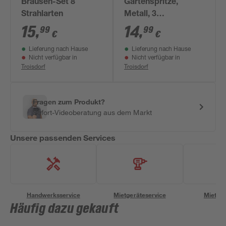
Brausen-Set 8
Gartenspritze,
Strahlarten
Metall, 3
Wasserstrahlarten
15
,
14
,
99
99
€
€
Lieferung nach Hause
Lieferung nach Hause
Nicht verfügbar in
Nicht verfügbar in
Troisdorf
Troisdorf
Fragen zum Produkt?
Sofort-Videoberatung aus dem Markt
Unsere passenden Services
Handwerksservice
Mietgeräteservice
Miettra
Häufig dazu gekauft