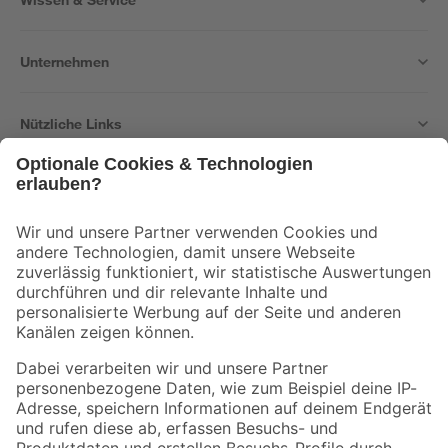
Unternehmen
Nützliche Links
Bleib auf dem Laufenden mit unserem Newsletter
Der toom Newsletter: Keine Angebote und Aktionen mehr verpassen!
Zur Newsletter Anmeldung
Folge uns
Zahlungsarten
Versandarten