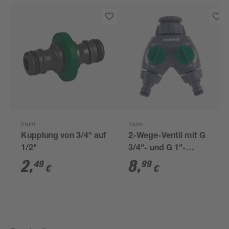
toom
toom
Kupplung von 3/4" auf
2-Wege-Ventil mit G
1/2"
3/4"- und G 1"-
Gewinde
2
,
8
,
49
99
€
€