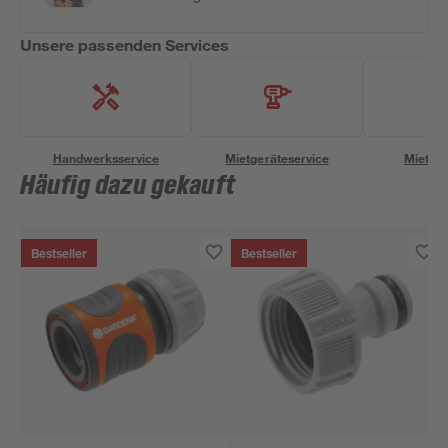
Unsere passenden Services
Handwerksservice
Mietgeräteservice
Miettra
Häufig dazu gekauft
Bestseller
Bestseller