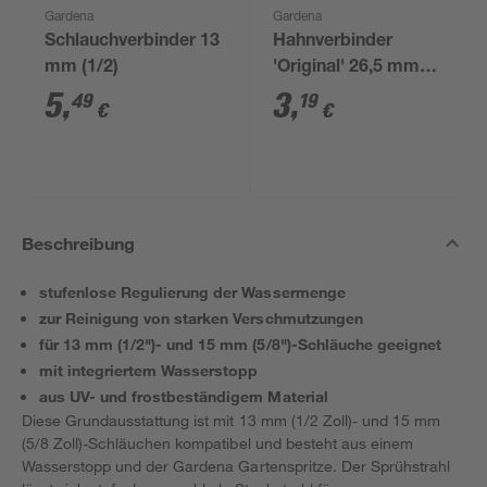
Gardena
Gardena
Schlauchverbinder 13
Hahnverbinder
mm (1/2)
'Original' 26,5 mm
(3/4") grau
5
,
3
,
49
19
€
€
Beschreibung
stufenlose Regulierung der Wassermenge
zur Reinigung von starken Verschmutzungen
für 13 mm (1/2")- und 15 mm (5/8")-Schläuche geeignet
mit integriertem Wasserstopp
aus UV- und frostbeständigem Material
Diese Grundausstattung ist mit 13 mm (1/2 Zoll)- und 15 mm
(5/8 Zoll)-Schläuchen kompatibel und besteht aus einem
Wasserstopp und der Gardena Gartenspritze. Der Sprühstrahl