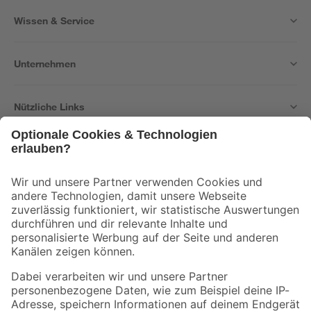
Wissen & Service
Unternehmen
Nützliche Links
Bleib auf dem Laufenden mit unserem Newsletter
Der toom Newsletter: Keine Angebote und Aktionen mehr verpassen!
Zur Newsletter Anmeldung
Folge uns