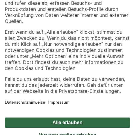
Zahlungsarten
Versandarten
Sicher einkaufen
Jetzt die toom-App herunterladen
Alle Preisangaben in EUR inkl. gesetzl. MwSt.. Die dargestellten Angebote sind unter
Umständen nicht in allen Märkten verfügbar. Die angegebenen Verfügbarkeiten beziehen
sich auf den unter "Mein Markt" ausgewählten toom Baumarkt. Alle Angebote und
Produkte nur solange der Vorrat reicht.
*Paketversand ab 59 € versandkostenfrei, gilt nicht für Artikel mit Speditionsversand, hier
fallen zusätzliche Versandkosten an.
Datenschutz
Privatsphäre
Impressum
AGB
Nutzungsbedingungen
Widerrufsrecht
Vertrag widerrufen