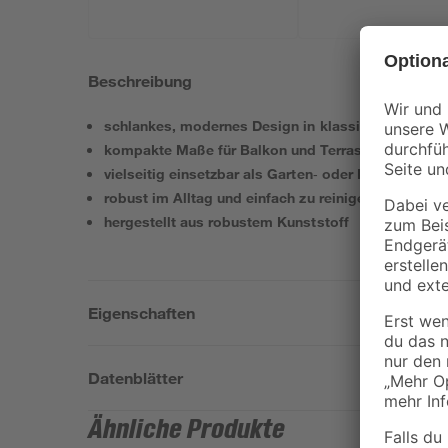
Beschreibung
schlankes, modernes Design in klassischem Schw
kompakte Maße für Balkon und Terrasse
vielseitig einsetzbar als Garten‑ oder Balkonstuhl
robust im Alltag und einfach zu reinigen
hergestellt aus robustem Kunststoff
Eigenschaften
Datenblätter
Ähnliche Produkte