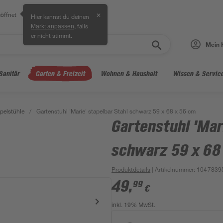
öffnet
✕
Hier kannst du deinen
, falls
Markt anpassen
er nicht stimmt.
Mein 
Sanitär
Garten & Freizeit
Wohnen & Haushalt
Wissen & Servic
pelstühle
/
Gartenstuhl 'Marie' stapelbar Stahl schwarz 59 x 68 x 56 cm
Gartenstuhl 'Mar
schwarz 59 x 68
Produktdetails
| Artikelnummer
:
1047839
49
,
99
€
inkl. 19% MwSt.