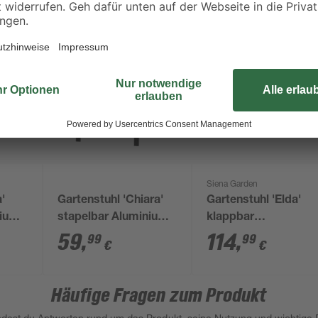
Siena Garden
'
Gartenstuhl 'Chiara'
Gartenstuhl 'Elda'
nium
stapelbar Aluminium
klappbar
x 58
grau/schwarz 55 x 85
Stahl/Kunststoff
59
,
114
,
99
99
€
€
x 63 cm
anthrazit 65 x 60 x 6
cm
Häufige Fragen zum Produkt
indest du Antworten rund um das Produkt, seine Nutzung und wichtige D