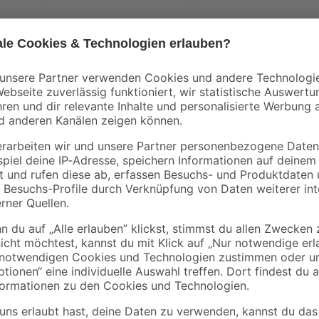
Der Stapelstuhl 'Marie' von toom b
arz
die Terrasse oder den Balkon. Die
und 56 cm in der Tiefe. Das Oberm
Unterbaukonstruktion besteht aus S
Oberfläche nicht nur gut aus, son
hochwertigen Gartenstuhl und ge
deinen Garten mit Komfort und m