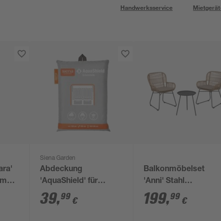
Handwerksservice
Mietgerät
Siena Garden
ara'
Abdeckung
Balkonmöbelset
um
'AquaShield' für
'Anni' Stahl
 x 58
Strandkorb 105 x 165
braun/schwarz 3-
39
,
199
,
99
99
€
€
x 128 cm
teilig