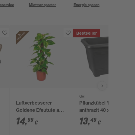
eservice
Miettransporter
Energie sparen
Bestseller
Geli
Luftverbesserer
Pflanzkübel 'Nora'
Goldene Efeutute am
anthrazit 40 x 40 cm
Moosstab 15 cm Topf
14
,
13
,
99
49
€
€