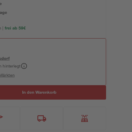
e
tage
 |
frei ab 59€
sdorf
h hinterlegt
 Märkten
In den Warenkorb