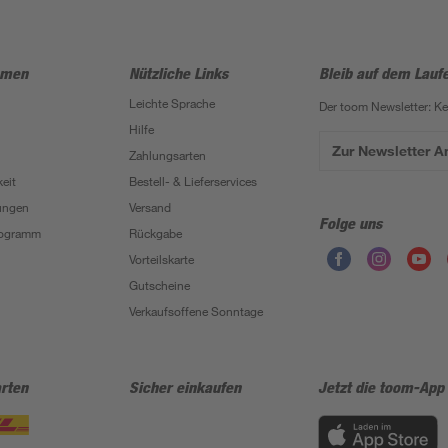
hmen
Nützliche Links
Bleib auf dem Lauf
Leichte Sprache
Der toom Newsletter: K
Hilfe
Zur Newsletter 
Zahlungsarten
eit
Bestell- & Lieferservices
ungen
Versand
Folge uns
Programm
Rückgabe
Vorteilskarte
Gutscheine
Verkaufsoffene Sonntage
rten
Sicher einkaufen
Jetzt die toom-App