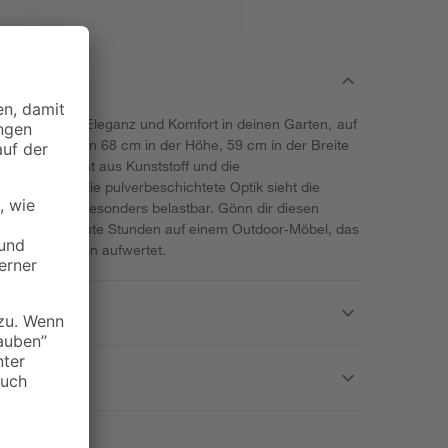
ringt zeitlose Eleganz und Komfort in deinen Garten, auf
 Maße betragen 68 cm in der Höhe, 59 cm in der Breite
aterial besteht aus Kunststoff und die
tahl. Durch die pulverbeschichtete Optik sieht die
dern ist auch besonders belastbar. Gönn dir diesen
nieße entspannte Stunden auf einem Outdoor‑Möbel, das
odernem Design aufwertet.