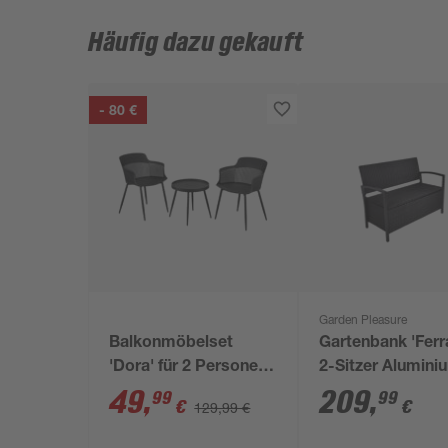
Häufig dazu gekauft
- 80 €
Garden Pleasure
Balkonmöbelset
Gartenbank 'Ferr
'Dora' für 2 Personen
2-Sitzer Alumini
Stahl
schwarz 117 x 86
49
,
209
,
99
99
€
€
129,99 €
cm