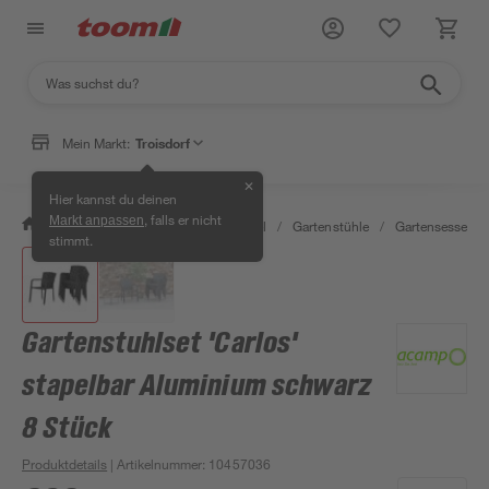
Mein Markt:
Troisdorf
✕
Hier kannst du deinen
, falls er nicht
Markt anpassen
/
Garten & Freizeit
/
Gartenmöbel
/
Gartenstühle
/
Gartensessel
/
stimmt.
Gartenstuhlset 'Carlos'
stapelbar Aluminium schwarz
8 Stück
Produktdetails
| Artikelnummer
:
10457036