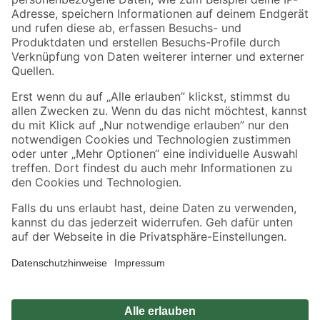
Zahlungsarten
Versandarten
Sicher einkaufen
Jetzt die toom-App herunterladen
Alle Preisangaben in EUR inkl. gesetzl. MwSt.. Die dargestellten Angebote sind unter
Umständen nicht in allen Märkten verfügbar. Die angegebenen Verfügbarkeiten beziehen
sich auf den unter "Mein Markt" ausgewählten toom Baumarkt. Alle Angebote und
Produkte nur solange der Vorrat reicht.
*Paketversand ab 59 € versandkostenfrei, gilt nicht für Artikel mit Speditionsversand, hier
fallen zusätzliche Versandkosten an.
Datenschutz
Privatsphäre
Impressum
AGB