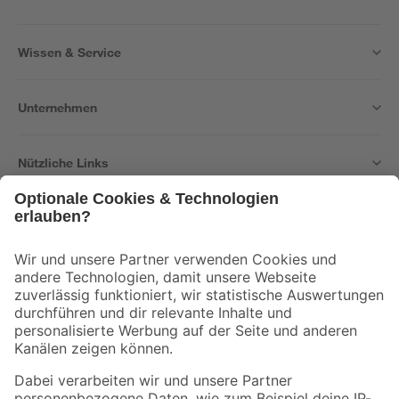
Wissen & Service
Unternehmen
Nützliche Links
Bleib auf dem Laufenden mit unserem Newsletter
Der toom Newsletter: Keine Angebote und Aktionen mehr verpassen!
Zur Newsletter Anmeldung
Folge uns