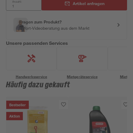
Anzahl:
Artikel anfragen
Fragen zum Produkt?
Sofort-Videoberatung aus dem Markt
Unsere passenden Services
Handwerksservice
Mietgeräteservice
Miettra
Häufig dazu gekauft
Bestseller
Aktion