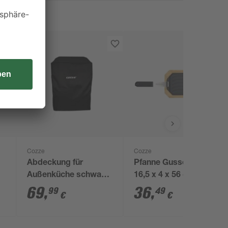
Cozze
Cozze
Abdeckung für
Pfanne Gusseisen
Außenküche schwarz
16,5 x 4 x 56 cm
85 x 360 x 225 cm
69
,
36
,
99
49
€
€