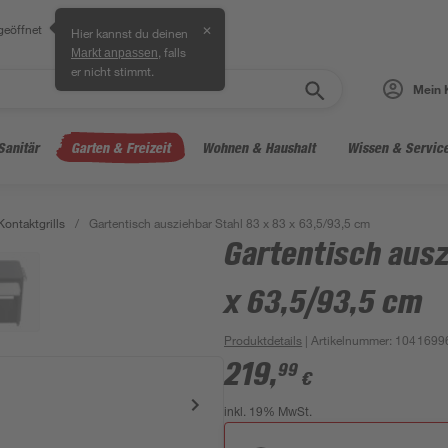
geöffnet
✕
Hier kannst du deinen
, falls
Markt anpassen
er nicht stimmt.
Mein 
Sanitär
Garten & Freizeit
Wohnen & Haushalt
Wissen & Servic
Kontaktgrills
/
Gartentisch ausziehbar Stahl 83 x 83 x 63,5/93,5 cm
Gartentisch ausz
x 63,5/93,5 cm
Produktdetails
| Artikelnummer
:
1041699
219
,
99
€
inkl. 19% MwSt.