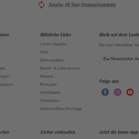
Sorglos, 90 Tage Umtauschgarantie
hmen
Nützliche Links
Bleib auf dem Lauf
Leichte Sprache
Der toom Newsletter: K
Hilfe
Zur Newsletter 
Zahlungsarten
eit
Bestell- & Lieferservices
ungen
Versand
Folge uns
Programm
Rückgabe
Vorteilskarte
Gutscheine
Verkaufsoffene Sonntage
rten
Sicher einkaufen
Jetzt die toom-App