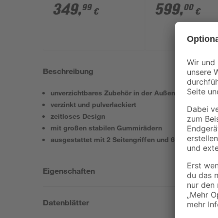
63,5 x 110 x 67 cm
120 x 90 x 67 cm
349
,
599
,
99
00
€
€
Beschreibung
unverzichtbares Zubehör in der Außenküche
verzinkt und pulverlackiert
zeitloses Design
mit großen stabilen Gummirädern
ausgestattet mit 2 Seitengriffen und 6 S-Haken aus
Eigenschaften
Datenblätter