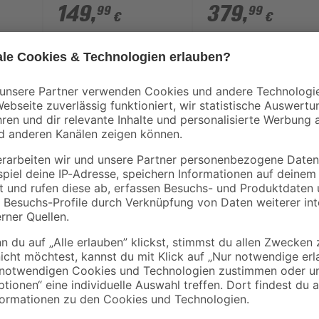
93,5 x 90 x 67 cm
149
,
379
,
99
99
€
€
Wenn deine Vorfreude auf einmalig
wir dir diesen quadratischen Ausz
83 x 83 cm wiegt er 18 kg. Dank s
das Gestell dazu besonders robust
dir jetzt den Ausziehtisch!
 Edelstahl