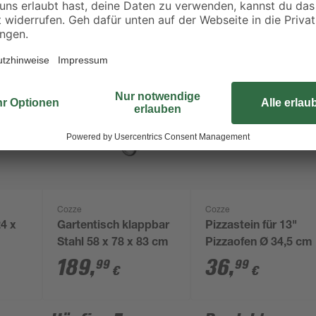
Cozze
Cozze
4 x
Gartentisch klappbar
Pizzastein für 13"
Stahl 58 x 78 x 83 cm
Pizzaofen Ø 34,5 cm
189
,
36
,
99
99
€
€