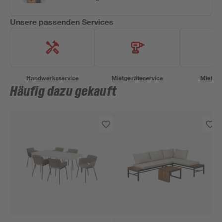
Unsere passenden Services
Handwerksservice
Mietgeräteservice
Miettra
Häufig dazu gekauft