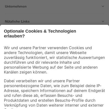
Unternehmen
Nützliche Links
Bleib auf dem Laufenden mit unserem Newsletter
Der toom Newsletter: Keine Angebote und Aktionen mehr verpassen!
Zur Newsletter Anmeldung
Folge uns
Zahlungsarten
Versandarten