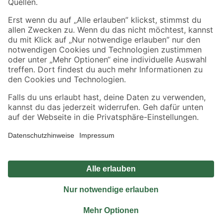
Sicher einkaufen
Jetzt die toom-App herunterladen
Alle Preisangaben in EUR inkl. gesetzl. MwSt.. Die dargestellten Angebote sind unter
Umständen nicht in allen Märkten verfügbar. Die angegebenen Verfügbarkeiten beziehen
sich auf den unter "Mein Markt" ausgewählten toom Baumarkt. Alle Angebote und
Produkte nur solange der Vorrat reicht.
*Paketversand ab 59 € versandkostenfrei, gilt nicht für Artikel mit Speditionsversand, hier
fallen zusätzliche Versandkosten an.
Datenschutz
Privatsphäre
Impressum
AGB
Nutzungsbedingungen
Widerrufsrecht
Vertrag widerrufen
Barrierefreiheit
© 2026 toom Baumarkt GmbH