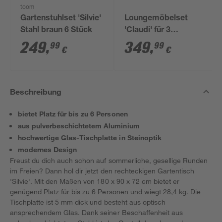
toom
Gartenstuhlset 'Silvie'
Loungemöbelset
Stahl braun 6 Stück
'Claudi' für 3
Personen Stahl
249
,
349
,
99
99
€
€
Beschreibung
bietet Platz für bis zu 6 Personen
aus pulverbeschichtetem Aluminium
hochwertige Glas-Tischplatte in Steinoptik
modernes Design
Freust du dich auch schon auf sommerliche, gesellige Runden
im Freien? Dann hol dir jetzt den rechteckigen Gartentisch
'Silvie'. Mit den Maßen von 180 x 90 x 72 cm bietet er
genügend Platz für bis zu 6 Personen und wiegt 28,4 kg. Die
Tischplatte ist 5 mm dick und besteht aus optisch
ansprechendem Glas. Dank seiner Beschaffenheit aus