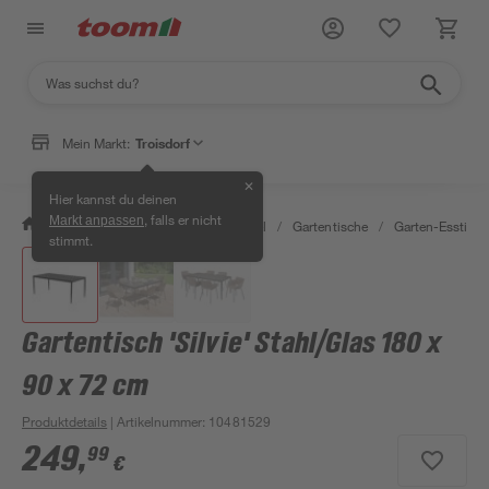
Mein Markt:
Troisdorf
✕
Hier kannst du deinen
, falls er nicht
Markt anpassen
/
Garten & Freizeit
/
Gartenmöbel
/
Gartentische
/
Garten-Esstisch
stimmt.
Gartentisch 'Silvie' Stahl/Glas 180 x
90 x 72 cm
Produktdetails
| Artikelnummer
:
10481529
249
,
99
€