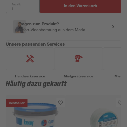
Anzahl:
In den Warenkorb
Fragen zum Produkt?
Sofort-Videoberatung aus dem Markt
Unsere passenden Services
Handwerksservice
Mietgeräteservice
Miettra
Häufig dazu gekauft
Bestseller