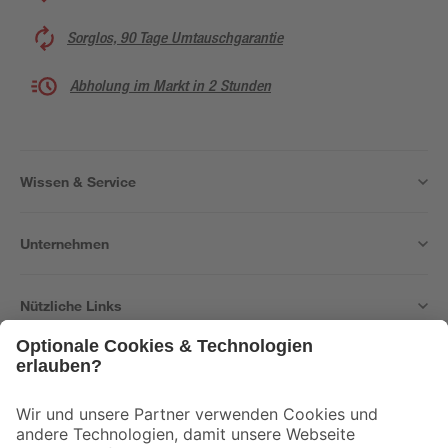
Sorglos, 90 Tage Umtauschgarantie
Abholung im Markt in 2 Stunden
Wissen & Service
Unternehmen
Nützliche Links
Bleib auf dem Laufenden mit unserem Newsletter
Der toom Newsletter: Keine Angebote und Aktionen mehr verpassen!