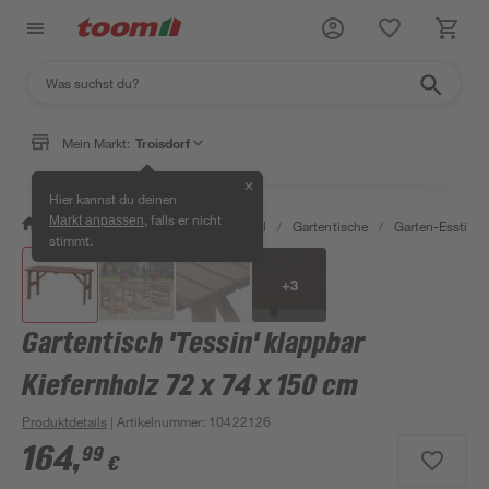
Mein Markt:
Troisdorf
✕
Hier kannst du deinen
, falls er nicht
Markt anpassen
/
Garten & Freizeit
/
Gartenmöbel
/
Gartentische
/
Garten-Esstisch
stimmt.
+
3
Gartentisch 'Tessin' klappbar
Kiefernholz 72 x 74 x 150 cm
Produktdetails
| Artikelnummer
:
10422126
164
,
99
€