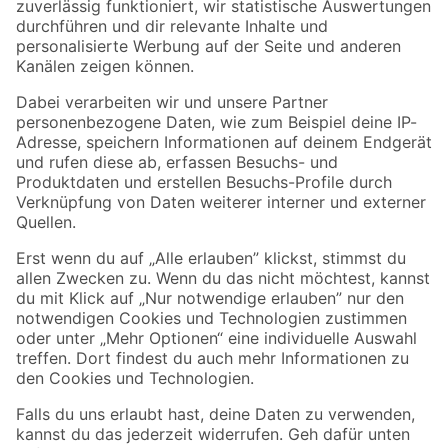
Zur Newsletter Anmeldung
Folge uns
Zahlungsarten
Versandarten
Sicher einkaufen
Jetzt die toom-App herunterladen
Alle Preisangaben in EUR inkl. gesetzl. MwSt.. Die dargestellten Angebote sind unter