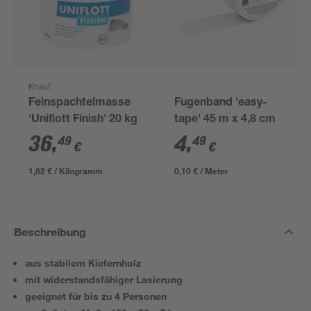
Knauf
Feinspachtelmasse
Fugenband 'easy-
'Uniflott Finish' 20 kg
tape' 45 m x 4,8 cm
36
,
4
,
49
49
€
€
1,82 € / Kilogramm
0,10 € / Meter
Beschreibung
aus stabilem Kiefernholz
mit widerstandsfähiger Lasierung
geeignet für bis zu 4 Personen