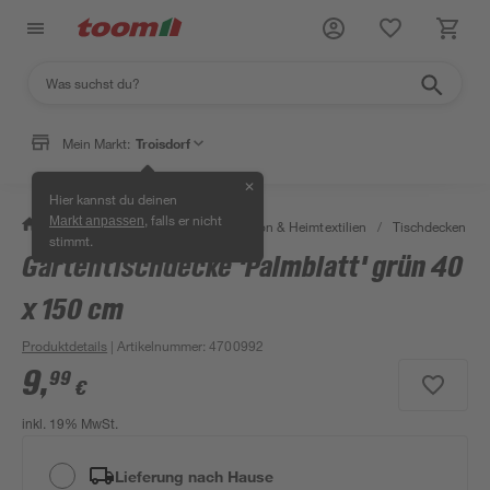
Mein Markt:
Troisdorf
✕
Hier kannst du deinen
, falls er nicht
Markt anpassen
/
Wohnen & Haushalt
/
Dekoration & Heimtextilien
/
Tischdecken & T
stimmt.
Gartentischdecke 'Palmblatt' grün 40
x 150 cm
Produktdetails
| Artikelnummer
:
4700992
9
,
99
€
inkl. 19% MwSt.
Lieferung nach Hause