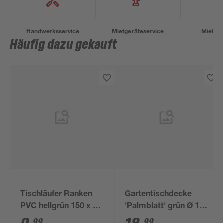
Handwerksservice
Mietgeräteservice
Miettra
Häufig dazu gekauft
Tischläufer Ranken
Gartentischdecke
PVC hellgrün 150 x 40
'Palmblatt' grün Ø 160
cm
cm
99
99