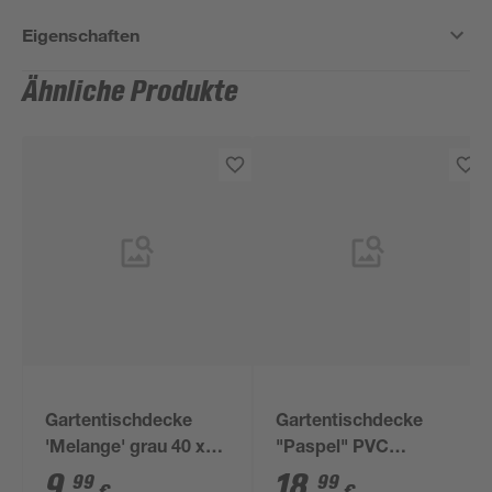
Eigenschaften
Ähnliche Produkte
Gartentischdecke
Gartentischdecke
'Melange' grau 40 x
"Paspel" PVC
150 cm
apfelgrün Ø 160 cm
9
,
18
,
99
99