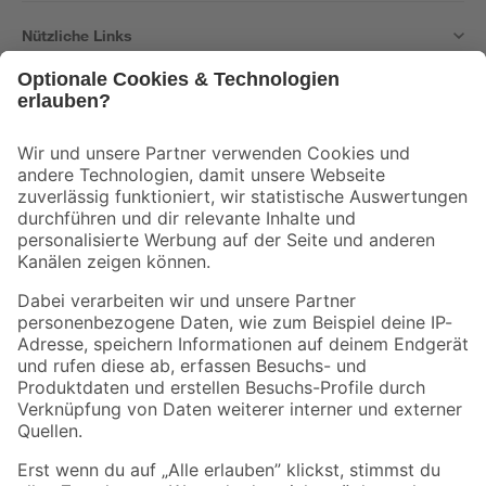
Nützliche Links
Bleib auf dem Laufenden mit unserem Newsletter
Der toom Newsletter: Keine Angebote und Aktionen mehr verpassen!
Zur Newsletter Anmeldung
Folge uns
Zahlungsarten
Versandarten
Sicher einkaufen